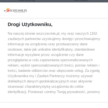
Warsztaty
Regulamin i polityka
prywatności
Spacery i oprowadzania
Reklama
Jarmarki, festyny, pchle
Drogi Użytkowniku,
targi
Redakcja
Wernisaże
Specjalny koncert z okazji
Na naszej stronie wszczecinie.pl, my oraz naszych 1162
20. urodzin portalu
zaufanych partnerów uzyskujemy dostęp i przechowujemy
Więcej
wSzczecinie.pl
informacje na urządzeniu oraz przetwarzamy dane
osobowe, takie jak unikalne identyfikatory, standardowe
Regulamin konkursów
informacje wysyłane przez urządzenie czy dane
śniadaniówka "Hej
przeglądania w celu zapewniania spersonalizowanych
Szczecin! Jest piątek!"
reklam, wybór spersonalizowanych treści, pomiar reklam i
treści, badanie odbiorców oraz ulepszanie usług. Za zgodą
Użytkownika my i Zaufani Partnerzy możemy używać
dokładnych danych geolokalizacyjnych oraz aktywnie
Partnerzy
skanować charakterystykę urządzenia do celów
Praca Szczecin
identyfikacji. Ponieważ cenimy Twoją prywatność, prosimy
o zgodę na korzystanie z tych technologii poprzez
the:protocol
kliknięcie „Akceptuję”. Zgoda jest dobrowolna i zawsze
POZASzczecin.pl
możesz ją zmienić/wycofać klikając przycisk ustawień