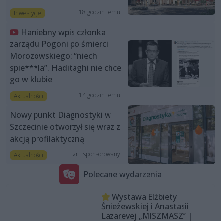
18 godzin temu
Inwestycje
Haniebny wpis członka
zarządu Pogoni po śmierci
Morozowskiego: “niech
spie***la”. Haditaghi nie chce
go w klubie
14 godzin temu
Aktualności
Nowy punkt Diagnostyki w
Szczecinie otworzył się wraz z
akcją profilaktyczną
art. sponsorowany
Aktualności
Polecane wydarzenia
Wystawa Elżbiety
Śnieżewskiej i Anastasii
Lazarevej „MISZMASZ” |