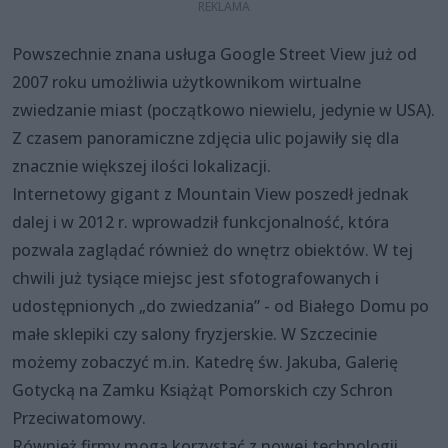
Powszechnie znana usługa Google Street View już od
2007 roku umożliwia użytkownikom wirtualne
zwiedzanie miast (początkowo niewielu, jedynie w USA).
Z czasem panoramiczne zdjęcia ulic pojawiły się dla
znacznie większej ilości lokalizacji.
Internetowy gigant z Mountain View poszedł jednak
dalej i w 2012 r. wprowadził funkcjonalność, która
pozwala zaglądać również do wnętrz obiektów. W tej
chwili już tysiące miejsc jest sfotografowanych i
udostępnionych „do zwiedzania” - od Białego Domu po
małe sklepiki czy salony fryzjerskie. W Szczecinie
możemy zobaczyć m.in. Katedrę św. Jakuba, Galerię
Gotycką na Zamku Książąt Pomorskich czy Schron
Przeciwatomowy.
Również firmy mogą korzystać z nowej technologii