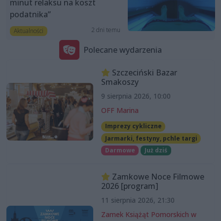
minut relaksu na koszt
podatnika”
2 dni temu
Aktualności
Polecane wydarzenia
Szczeciński Bazar
Smakoszy
9 sierpnia 2026, 10:00
OFF Marina
Imprezy cykliczne
Jarmarki, festyny, pchle targi
Darmowe
Już dziś
Zamkowe Noce Filmowe
2026 [program]
11 sierpnia 2026, 21:30
Zamek Książąt Pomorskich w