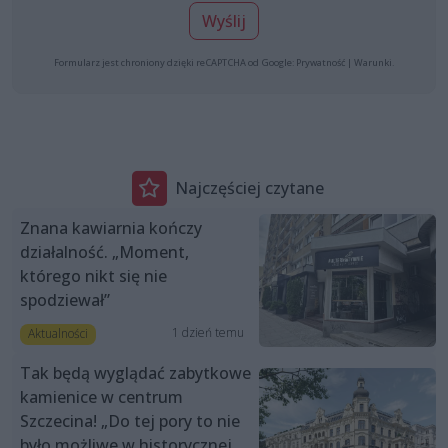
Wyślij
Formularz jest chroniony dzięki reCAPTCHA od Google:
Prywatność
|
Warunki
.
Najczęściej czytane
Znana kawiarnia kończy
działalność. „Moment,
którego nikt się nie
spodziewał”
1 dzień temu
Aktualności
Tak będą wyglądać zabytkowe
kamienice w centrum
Szczecina! „Do tej pory to nie
było możliwe w historycznej