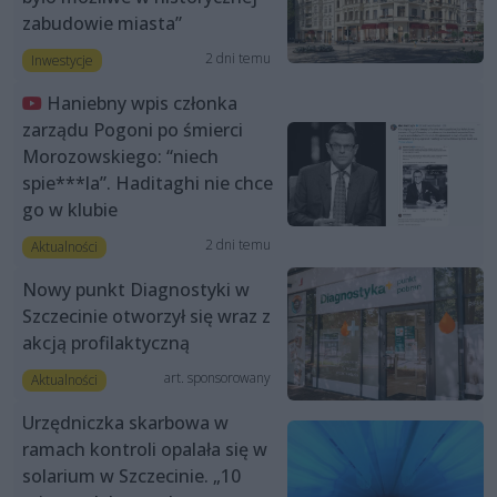
zabudowie miasta”
2 dni temu
Inwestycje
Haniebny wpis członka
zarządu Pogoni po śmierci
Morozowskiego: “niech
spie***la”. Haditaghi nie chce
go w klubie
2 dni temu
Aktualności
Nowy punkt Diagnostyki w
Szczecinie otworzył się wraz z
akcją profilaktyczną
art. sponsorowany
Aktualności
Urzędniczka skarbowa w
ramach kontroli opalała się w
solarium w Szczecinie. „10