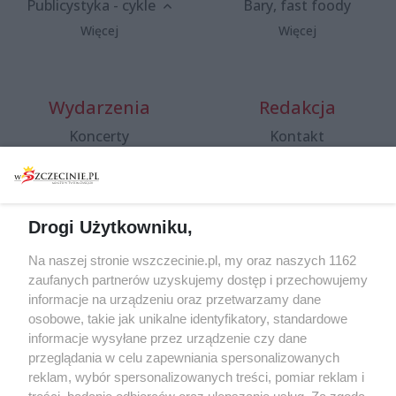
Publicystyka - cykle
Bary, fast foody
Więcej
Więcej
Wydarzenia
Redakcja
Koncerty
Kontakt
Warsztaty
Regulamin i polityka
prywatności
Spacery i oprowadzania
Reklama
Jarmarki, festyny, pchle
Drogi Użytkowniku,
targi
Redakcja
Wernisaże
Specjalny koncert z okazji
Na naszej stronie wszczecinie.pl, my oraz naszych 1162
20. urodzin portalu
zaufanych partnerów uzyskujemy dostęp i przechowujemy
Więcej
wSzczecinie.pl
informacje na urządzeniu oraz przetwarzamy dane
osobowe, takie jak unikalne identyfikatory, standardowe
Regulamin konkursów
informacje wysyłane przez urządzenie czy dane
śniadaniówka "Hej
przeglądania w celu zapewniania spersonalizowanych
Szczecin! Jest piątek!"
reklam, wybór spersonalizowanych treści, pomiar reklam i