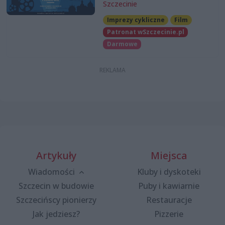
Szczecinie
Imprezy cykliczne
Film
Patronat wSzczecinie.pl
Darmowe
Artykuły
Miejsca
Wiadomości
Kluby i dyskoteki
Szczecin w budowie
Puby i kawiarnie
Szczecińscy pionierzy
Restauracje
Jak jedziesz?
Pizzerie