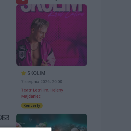
SKOLIM
7 sierpnia 2026, 20:00
Teatr Letni im. Heleny
Majdaniec
Koncerty