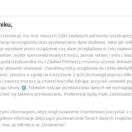
niku,
zczecinie.pl, my oraz naszych 1160 zaufanych partnerów uzyskujemy
cje na urządzeniu oraz przetwarzamy dane osobowe, takie jak unika
je wysyłane przez urządzenie czy dane przeglądania w celu zapewn
klam, wybór spersonalizowanych treści, pomiar reklam i treści, bad
 zgodą Użytkownika my i Zaufani Partnerzy możemy używać dokład
az aktywnie skanować charakterystykę urządzenia do celów identyfi
ść, prosimy o zgodę na korzystanie z tych technologii poprzez klikn
a i zawsze możesz ją zmienić/wycofać klikając przycisk ustawień pr
ogu strony
. Niektóre rodzaje przetwarzania danych nie wymagaj
iwić się takiemu przetwarzaniu. Preferencje będą miały zastosowania
Dzieci, młodzież i dorośli
Jaką podłogę wybrać do
rają w siatkówkę plażową.
mieszkania na wynajem?
est "bum" na dyscyplinę w
szymi informacjami, abyś mógł świadomie i komfortowo korzystać z
Szczecin ma jeden z bardziej
zczecinie
gółowe informacje dotyczące przetwarzania Twoich danych znajdzi
aktywnych rynków najmu w
s
oraz po kliknięciu w „Ustawienia”.
 zajęcia doskonalące
Polsce. W mieście studiuje
iejętności dla