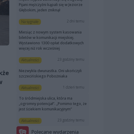
Pijani mężczyźni kąpali się w Jeziorze
Głębokim, jeden zniknął
2 dni temu
Na sygnale
Miesiąc z nowym system kasowania
biletów w komunikacji miejskiej.
Wystawiono 1300 opłat dodatkowych
więcej niż rok wcześniej
a
23 godziny temu
Aktualności
Niezwykła dwunastka. Oni ukończyli
kże
szczecińskiego Pobożniaka
w
1 dzień temu
Aktualności
To śródmiejska ulica, która ma
„ogromny potencjał”. „Pomimo tego, że
jest ściekiem komunikacyjnym”
23 godziny temu
Aktualności
Polecane wydarzenia