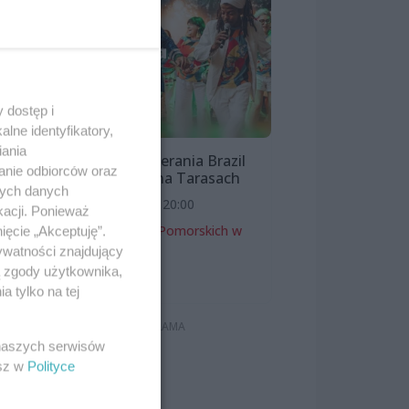
 dostęp i
lne identyfikatory,
iania
Bloco Pomerania Brazil
anie odbiorców oraz
Show | Lato na Tarasach
nych danych
7 sierpnia 2026, 20:00
kacji. Ponieważ
Zamek Książąt Pomorskich w
ięcie „Akceptuję”.
Szczecinie
ywatności znajdujący
ą zgody użytkownika,
Koncerty
 tylko na tej
 naszych serwisów
esz w
Polityce