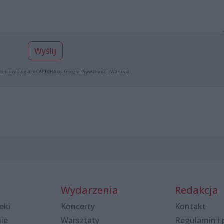
Wyślij
roniony dzięki reCAPTCHA od Google:
Prywatność
|
Warunki
.
Wydarzenia
Redakcja
eki
Koncerty
Kontakt
nie
Warsztaty
Regulamin i 