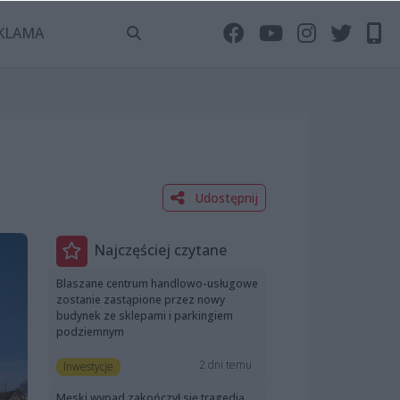
KLAMA
Udostępnij
Najczęściej czytane
Blaszane centrum handlowo-usługowe
zostanie zastąpione przez nowy
budynek ze sklepami i parkingiem
podziemnym
2 dni temu
Inwestycje
Męski wypad zakończył się tragedią.