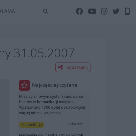
KLAMA
ny 31.05.2007
Udostępnij
Najczęściej czytane
Miesiąc z nowym system kasowania
biletów w komunikacji miejskiej.
Wystawiono 1300 opłat dodatkowych
więcej niż rok wcześniej
2 dni temu
Komunikacja
Niezwykła dwunastka. Oni ukończyli