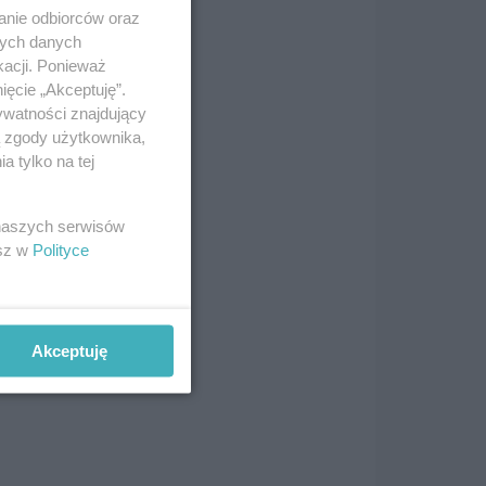
anie odbiorców oraz
nych danych
li
kacji. Ponieważ
ięcie „Akceptuję”.
ywatności znajdujący
ą zgody użytkownika,
 tylko na tej
yne
 naszych serwisów
esz w
Polityce
Akceptuję