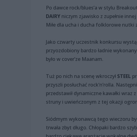
Po dawce rock/blues’a w stylu Breako
DAIRY
niczym zjawisko z zupełnie innej 
Miłe dla ucha i ducha folklorowe nutki 
Jako czwarty uczestnik konkursu wystą
przyozdobiony bardzo ładnie wykonany
było w cover’ze Maanam.
Tuż po nich na scenę wkroczył
STEEL
pr
przyszli posłuchać rock’n’rolla. Nastę
przedstawił dynamiczne kawałki wraz 
struny i uwieńczonym z tej okazji ogr
Siódmym wykonawcą tego wieczoru by
trwała zbyt długo. Chłopaki bardzo szybk
bardzo ciekawe aranżacje wokalne dw