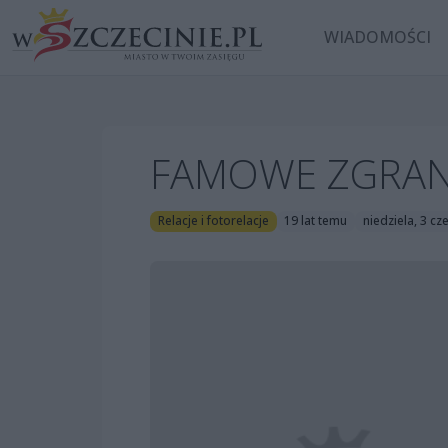
WIADOMOŚCI
FAMOWE ZGRANIE,
Relacje i fotorelacje
19 lat temu
niedziela, 3 c