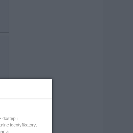
 dostęp i
lne identyfikatory,
iania