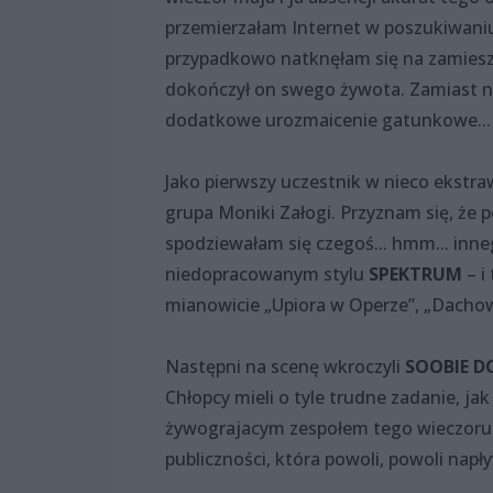
przemierzałam Internet w poszukiwani
przypadkowo natknęłam się na zamieszc
dokończył on swego żywota. Zamiast ni
dodatkowe urozmaicenie gatunkowe... a
Jako pierwszy uczestnik w nieco ekstra
grupa Moniki Załogi. Przyznam się, że
spodziewałam się czegoś... hmm... inn
niedopracowanym stylu
SPEKTRUM
– i
mianowicie „Upiora w Operze”, „Dacho
Następni na scenę wkroczyli
SOOBIE D
Chłopcy mieli o tyle trudne zadanie, jak
żywograjacym zespołem tego wieczoru t
publiczności, która powoli, powoli napł