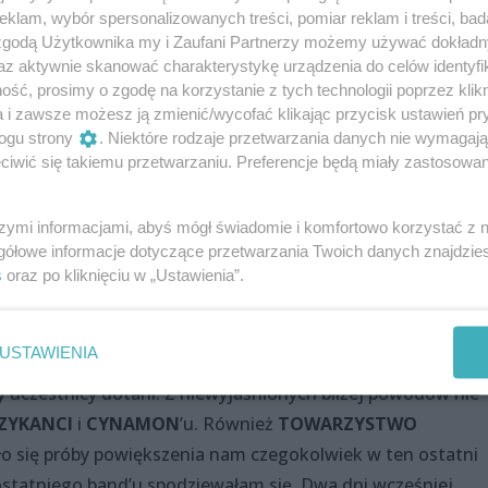
klam, wybór spersonalizowanych treści, pomiar reklam i treści, bad
nia 31 maja 2007r odbyły się regionalne
 zgodą Użytkownika my i Zaufani Partnerzy możemy używać dokład
oujskiego FAMA 2007. Do konkurencji stanę
az aktywnie skanować charakterystykę urządzenia do celów identyfi
t załapali się przed zamknięciem listy (ponoć
ść, prosimy o zgodę na korzystanie z tych technologii poprzez klikn
a i zawsze możesz ją zmienić/wycofać klikając przycisk ustawień pr
a tzw. &#8222;refleks&#8221;, czyli kto
ogu strony
. Niektóre rodzaje przetwarzania danych nie wymagaj
z Ci, którzy zostali zaproszeni przez np.
iwić się takiemu przetwarzaniu. Preferencje będą miały zastosowania
h... Wjazd na ten pełen wrażeń spęd za jed
się i studenci, za jedyne 5 zł &#8211; reszta
szymi informacjami, abyś mógł świadomie i komfortowo korzystać z
gółowe informacje dotyczące przetwarzania Twoich danych znajdzi
ów, organizatorów, jurorów, dziennikarzy i
s
oraz po kliknięciu w „Ustawienia”.
tórzy weszli za free.
USTAWIENIA
y uczestnicy dotarli. Z niewyjaśnionych bliżej powodów nie
ZYKANCI
i
CYNAMON
’u. Również
TOWARZYSTWO
ło się próby powiększenia nam czegokolwiek w ten ostatni
 ostatniego band’u spodziewałam się. Dwa dni wcześniej