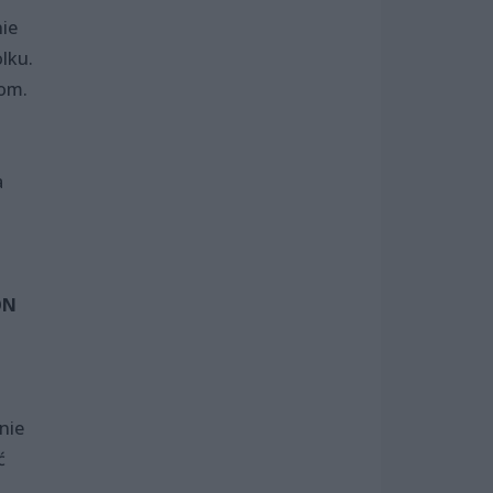
nie
lku.
kom.
a
ON
nie
ć