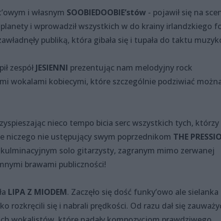
ut’owym i własnym
SOOBIEDOOBIE’stów
- pojawił się na sce
planety i wprowadził wszystkich w do krainy irlandzkiego fo
zawładnęły publiką, która gibała się i tupała do taktu muzy
pił zespół
JESIENNI
prezentując nam melodyjny rock
mi wokalami kobiecymi, które szczególnie podziwiać możn
zyspieszając nieco tempo bicia serc wszystkich tych, którzy
pnie niczego nie ustępujący swym poprzednikom
THE PRESSI
z kulminacyjnym solo gitarzysty, zagranym mimo zerwanej
omnymi brawami publiczności!
ła
LIPA Z MIODEM
. Zaczęło się dość funky’owo ale sielanka 
o rozkręcili się i nabrali prędkości. Od razu dał się zauważy
óch wokalistów, które nadały kompozycjom prawdziwego