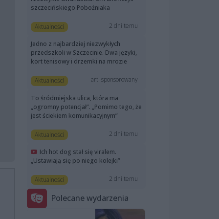
szczecińskiego Pobożniaka
2 dni temu
Aktualności
Jedno z najbardziej niezwykłych
przedszkoli w Szczecinie. Dwa języki,
kort tenisowy i drzemki na mrozie
art. sponsorowany
Aktualności
To śródmiejska ulica, która ma
„ogromny potencjał”. „Pomimo tego, że
jest ściekiem komunikacyjnym”
2 dni temu
Aktualności
Ich hot dog stał się viralem.
„Ustawiają się po niego kolejki”
2 dni temu
Aktualności
Polecane wydarzenia