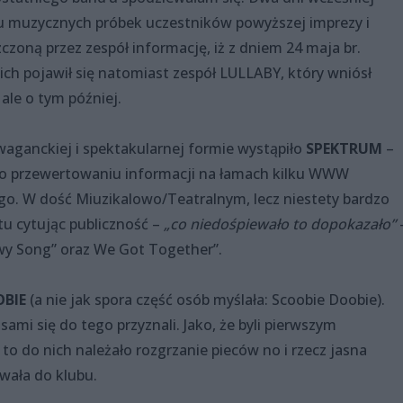
u muzycznych próbek uczestników powyższej imprezy i
zoną przez zespół informację, iż z dniem 24 maja br.
ch pojawił się natomiast zespół LULLABY, który wniósł
le o tym później.
waganckiej i spektakularnej formie wystąpiło
SPEKTRUM
–
 po przewertowaniu informacji na łamach kilku WWW
ego. W dość Miuzikalowo/Teatralnym, lecz niestety bardzo
 tu cytując publiczność –
„co niedośpiewało to dopokazało”
wy Song” oraz We Got Together”.
OBIE
(a nie jak spora część osób myślała: Scoobie Doobie).
 sami się do tego przyznali. Jako, że byli pierwszym
o do nich należało rozgrzanie pieców no i rzecz jasna
ywała do klubu.