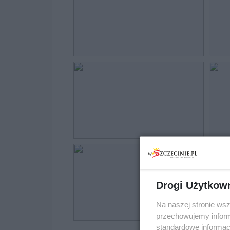
Drogi Użytkow
Na naszej stronie ws
przechowujemy informa
standardowe informac