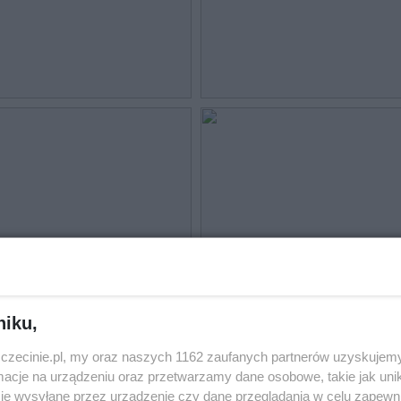
niku,
zczecinie.pl, my oraz naszych 1162 zaufanych partnerów uzyskujemy
cje na urządzeniu oraz przetwarzamy dane osobowe, takie jak unika
je wysyłane przez urządzenie czy dane przeglądania w celu zapewn