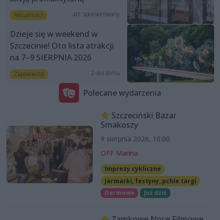
art. sponsorowany
Aktualności
Dzieje się w weekend w
Szczecinie! Oto lista atrakcji
na 7–9 SIERPNIA 2026
2 dni temu
Zapowiedzi
Polecane wydarzenia
Szczeciński Bazar
Smakoszy
9 sierpnia 2026, 10:00
OFF Marina
Imprezy cykliczne
Jarmarki, festyny, pchle targi
Darmowe
Już dziś
Zamkowe Noce Filmowe