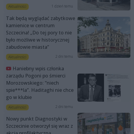
1 dzień temu
Aktualności
Tak będą wyglądać zabytkowe
kamienice w centrum
Szczecina! „Do tej pory to nie
było możliwe w historycznej
zabudowie miasta”
2 dni temu
Aktualności
Haniebny wpis członka
zarządu Pogoni po śmierci
Morozowskiego: “niech
spie***la”. Haditaghi nie chce
go w klubie
2 dni temu
Aktualności
Nowy punkt Diagnostyki w
Szczecinie otworzył się wraz z
akcją profilaktyczną