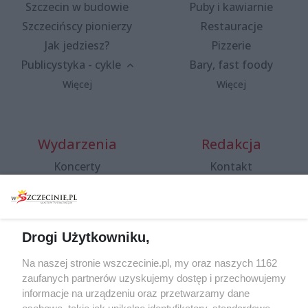
Szczecin w budowie
Puby i kawiarnie
Szczecińscy pionierzy
Restauracje
Jak jedziesz?
Pizzerie
Publicystyka - cykle
Bary, fast foody
Więcej
Więcej
Wydarzenia
Redakcja
Koncerty
Kontakt
Warsztaty
Regulamin i polityka
prywatności
Spacery i oprowadzania
Reklama
Jarmarki, festyny, pchle
Drogi Użytkowniku,
targi
Redakcja
Wernisaże
Specjalny koncert z okazji
Na naszej stronie wszczecinie.pl, my oraz naszych 1162
20. urodzin portalu
zaufanych partnerów uzyskujemy dostęp i przechowujemy
Więcej
wSzczecinie.pl
informacje na urządzeniu oraz przetwarzamy dane