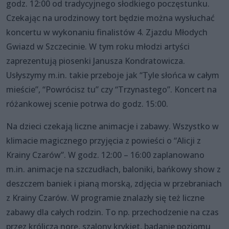
godz. 12:00 od tradycyjnego słodkiego poczęstunku.
Czekając na urodzinowy tort będzie można wysłuchać
koncertu w wykonaniu finalistów 4. Zjazdu Młodych
Gwiazd w Szczecinie. W tym roku młodzi artyści
zaprezentują piosenki Janusza Kondratowicza.
Usłyszymy m.in. takie przeboje jak “Tyle słońca w całym
mieście”, “Powrócisz tu” czy “Trzynastego”. Koncert na
różankowej scenie potrwa do godz. 15:00.
Na dzieci czekają liczne animacje i zabawy. Wszystko w
klimacie magicznego przyjęcia z powieści o “Alicji z
Krainy Czarów”. W godz. 12:00 – 16:00 zaplanowano
m.in. animacje na szczudłach, baloniki, bańkowy show z
deszczem baniek i pianą morską, zdjęcia w przebraniach
z Krainy Czarów. W programie znalazły się też liczne
zabawy dla całych rodzin. To np. przechodzenie na czas
przez króliczą norę, szalony krykiet, badanie poziomu