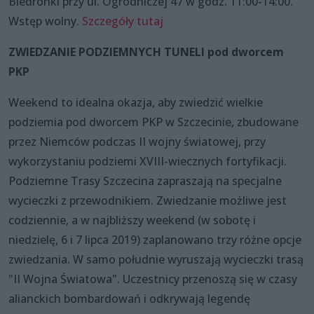
Biedronki przy ul. Ogrodniczej 47 w godz. 11:00-14:00.
Wstęp wolny.
Szczegóły tutaj
ZWIEDZANIE PODZIEMNYCH TUNELI pod dworcem
PKP
Weekend to idealna okazja, aby zwiedzić wielkie
podziemia pod dworcem PKP w Szczecinie, zbudowane
przez Niemców podczas II wojny światowej, przy
wykorzystaniu podziemi XVIII-wiecznych fortyfikacji.
Podziemne Trasy Szczecina zapraszają na specjalne
wycieczki z przewodnikiem. Zwiedzanie możliwe jest
codziennie, a w najbliższy weekend (w sobotę i
niedzielę, 6 i 7 lipca 2019) zaplanowano trzy różne opcje
zwiedzania. W samo południe wyruszają wycieczki trasą
"II Wojna Światowa". Uczestnicy przenoszą się w czasy
alianckich bombardowań i odkrywają legendę