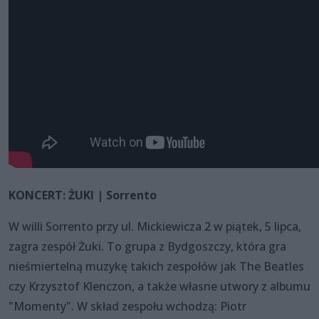
KONCERT: ŻUKI | Sorrento
W willi Sorrento przy ul. Mickiewicza 2 w piątek, 5 lipca,
zagra zespół Żuki. To grupa z Bydgoszczy, która gra
nieśmiertelną muzykę takich zespołów jak The Beatles
czy Krzysztof Klenczon, a także własne utwory z albumu
"Momenty". W skład zespołu wchodzą: Piotr