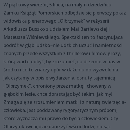
W piątkowy wieczór, 5 lipca, na małym dziedzińcu
Zamku Książąt Pomorskich odbędzie się pierwszy pokaz
widowiska plenerowego „Olbrzymek” w reżyserii
Arkadiusza Buszko z udziałem Mai Bartlewskiej i
Mateusza Wiśniewskiego. Spektakl ten to fascynująca
podróż w głąb ludzko–nieludzkich uczuć i namiętności
znanych przede wszystkim z thrillerów i filmów grozy,
którą warto odbyć, by zrozumieć, co drzemie w nas w
środku i co to znaczy upór w dążeniu do wyzwolenia.
Jak czytamy w opisie wydarzenia, osnuty tajemnicą
„Olbrzymek”, chroniony przez matkę i chowany w
głębokim lesie, chce dorastając być takim, jak my!
Zmaga się ze zrozumieniem matki i z naturą zwierzęcia-
człowieka. Jest poddawany rygorystycznym próbom,
które wyznacza mu prawo do bycia człowiekiem. Czy
Olbrzymkowi będzie dane żyć wśród ludzi, niosąc