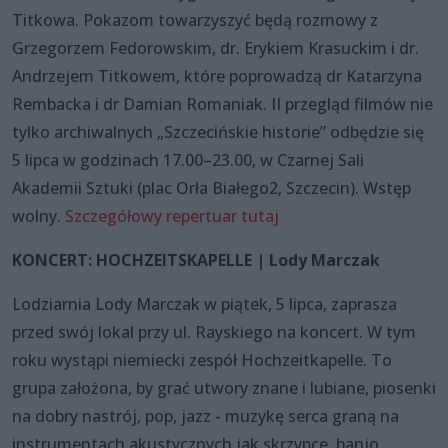
Titkowa. Pokazom towarzyszyć będą rozmowy z
Grzegorzem Fedorowskim, dr. Erykiem Krasuckim i dr.
Andrzejem Titkowem, które poprowadzą dr Katarzyna
Rembacka i dr Damian Romaniak. II przegląd filmów nie
tylko archiwalnych „Szczecińskie historie” odbędzie się
5 lipca w godzinach 17.00–23.00, w Czarnej Sali
Akademii Sztuki (plac Orła Białego2, Szczecin). Wstęp
wolny.
Szczegółowy repertuar tutaj
KONCERT: HOCHZEITSKAPELLE | Lody Marczak
Lodziarnia Lody Marczak w piątek, 5 lipca, zaprasza
przed swój lokal przy ul. Rayskiego na koncert. W tym
roku wystąpi niemiecki zespół Hochzeitkapelle. To
grupa założona, by grać utwory znane i lubiane, piosenki
na dobry nastrój, pop, jazz - muzykę serca graną na
instrumentach akustycznych jak skrzypce, banjo,