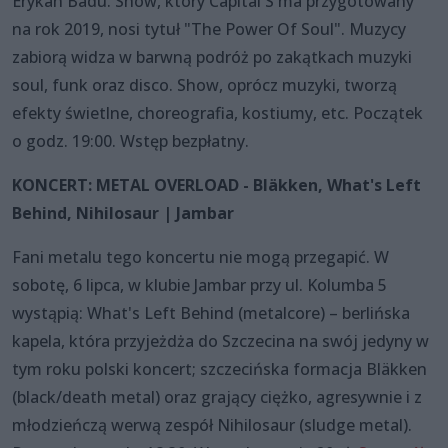
Erykah Badu. Show, który Capital S ma przygotowany
na rok 2019, nosi tytuł "The Power Of Soul". Muzycy
zabiorą widza w barwną podróż po zakątkach muzyki
soul, funk oraz disco. Show, oprócz muzyki, tworzą
efekty świetlne, choreografia, kostiumy, etc. Początek
o godz. 19:00. Wstęp bezpłatny.
KONCERT: METAL OVERLOAD - Bläkken, What's Left
Behind, Nihilosaur | Jambar
Fani metalu tego koncertu nie mogą przegapić. W
sobotę, 6 lipca, w klubie Jambar przy ul. Kolumba 5
wystąpią: What's Left Behind (metalcore) – berlińska
kapela, która przyjeżdża do Szczecina na swój jedyny w
tym roku polski koncert; szczecińska formacja Bläkken
(black/death metal) oraz grający ciężko, agresywnie i z
młodzieńczą werwą zespół Nihilosaur (sludge metal).