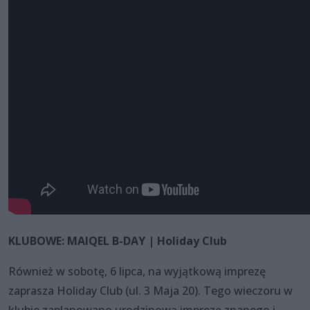
KLUBOWE: MAIQEL B-DAY | Holiday Club
Również w sobotę, 6 lipca, na wyjątkową imprezę
zaprasza Holiday Club (ul. 3 Maja 20). Tego wieczoru w
klubie zaplanowano urodzinową imprezę znanego i