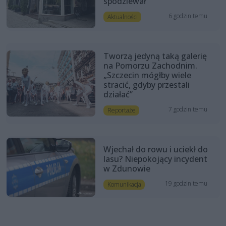
spodziewał”
6 godzin temu
Aktualności
Tworzą jedyną taką galerię
na Pomorzu Zachodnim.
„Szczecin mógłby wiele
stracić, gdyby przestali
działać”
7 godzin temu
Reportaże
Wjechał do rowu i uciekł do
lasu? Niepokojący incydent
w Zdunowie
19 godzin temu
Komunikacja