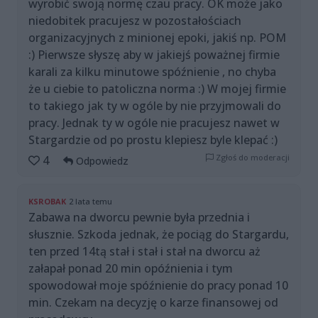
wyrobić swoją normę czau pracy. OK może jako
niedobitek pracujesz w pozostałościach
organizacyjnych z minionej epoki, jakiś np. POM
:) Pierwsze słyszę aby w jakiejś poważnej firmie
karali za kilku minutowe spóźnienie , no chyba
że u ciebie to patoliczna norma :) W mojej firmie
to takiego jak ty w ogóle by nie przyjmowali do
pracy. Jednak ty w ogóle nie pracujesz nawet w
Stargardzie od po prostu klepiesz byle klepać :)
Zgłoś do moderacji
4
Odpowiedz
KSROBAK
2 lata temu
Zabawa na dworcu pewnie była przednia i
słusznie. Szkoda jednak, że pociąg do Stargardu,
ten przed 14tą stał i stał i stał na dworcu aż
załapał ponad 20 min opóźnienia i tym
spowodował moje spóźnienie do pracy ponad 10
min. Czekam na decyzję o karze finansowej od