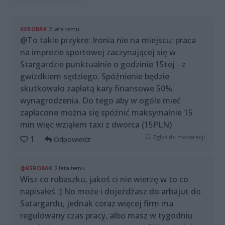
KSROBAK
2 lata temu
@To takie przykre: Ironia nie na miejscu; praca
na imprezie sportowej zaczynającej się w
Stargardzie punktualnie o godzinie 15tej - z
gwizdkiem sędziego. Spóźnienie będzie
skutkowało zapłatą kary finansowe 50%
wynagrodzenia. Do tego aby w ogóle mieć
zapłacone można się spóźnić maksymalnie 15
min więc wziąłem taxi z dworca (15PLN)
Zgłoś do moderacji
1
Odpowiedz
@KSROBAK
2 lata temu
Wisz co robaszku, jakoś ci nie wierzę w to co
napisałeś :) No może i dojeżdżasz do arbajut do
Satargardu, jednak coraz więcej firm ma
regulowany czas pracy, albo masz w tygodniu