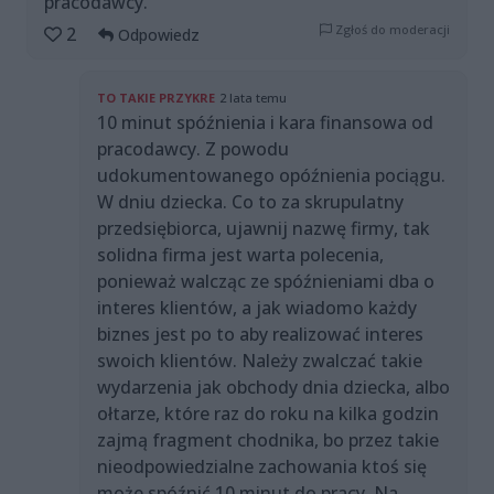
pracodawcy.
Zgłoś do moderacji
2
Odpowiedz
TO TAKIE PRZYKRE
2 lata temu
10 minut spóźnienia i kara finansowa od
pracodawcy. Z powodu
udokumentowanego opóźnienia pociągu.
W dniu dziecka. Co to za skrupulatny
przedsiębiorca, ujawnij nazwę firmy, tak
solidna firma jest warta polecenia,
ponieważ walcząc ze spóźnieniami dba o
interes klientów, a jak wiadomo każdy
biznes jest po to aby realizować interes
swoich klientów. Należy zwalczać takie
wydarzenia jak obchody dnia dziecka, albo
ołtarze, które raz do roku na kilka godzin
zajmą fragment chodnika, bo przez takie
nieodpowiedzialne zachowania ktoś się
może spóźnić 10 minut do pracy. Na