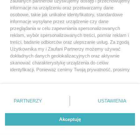
zaufanych partnerów uzyskujemy dostęp i przechowujemy
Jarmarki, festyny, pchle targi
informacje na urządzeniu oraz przetwarzamy dane
Darmowe
osobowe, takie jak unikalne identyfikatory, standardowe
informacje wysyłane przez urządzenie czy dane
przeglądania w celu zapewniania spersonalizowanych
reklam, wybór spersonalizowanych treści, pomiar reklam i
treści, badanie odbiorców oraz ulepszanie usług. Za zgodą
Użytkownika my i Zaufani Partnerzy możemy używać
dokładnych danych geolokalizacyjnych oraz aktywnie
skanować charakterystykę urządzenia do celów
identyfikacji. Ponieważ cenimy Twoją prywatność, prosimy
o zgodę na korzystanie z tych technologii poprzez
Artykuły
Miejsca
kliknięcie „Akceptuję”. Zgoda jest dobrowolna i zawsze
Wiadomości
Kluby i dyskoteki
możesz ją zmienić/wycofać klikając przycisk ustawień
prywatności znajdujący się w lewym dolnym rogu strony
Szczecin w budowie
Puby i kawiarnie
PARTNERZY
USTAWIENIA
. Niektóre rodzaje przetwarzania danych nie wymagają
Szczecińscy pionierzy
Restauracje
zgody użytkownika, ale masz prawo sprzeciwić się
Jak jedziesz?
Pizzerie
takiemu przetwarzaniu. Preferencje będą miały
Akceptuję
Publicystyka - cykle
Bary, fast foody
zastosowania tylko na tej witrynie.
Więcej
Więcej
Zapoznaj się z poniższymi informacjami, abyś mógł