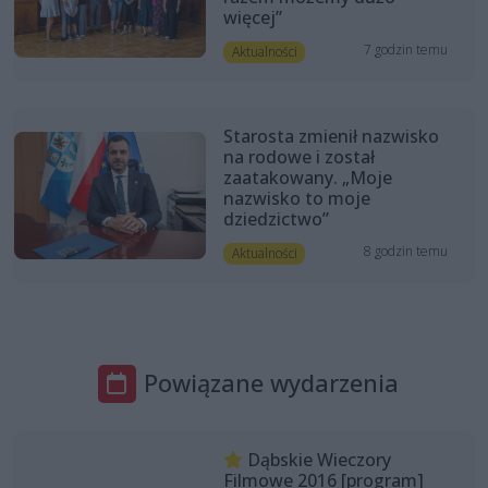
więcej”
7 godzin temu
Aktualności
Starosta zmienił nazwisko
na rodowe i został
zaatakowany. „Moje
nazwisko to moje
dziedzictwo”
8 godzin temu
Aktualności
Powiązane wydarzenia
Dąbskie Wieczory
Filmowe 2016 [program]