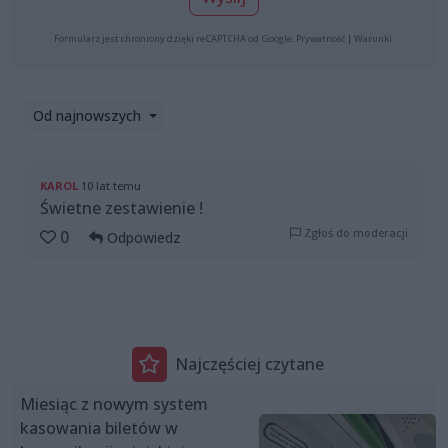
Formularz jest chroniony dzięki reCAPTCHA od Google:
Prywatność
|
Warunki
.
Od najnowszych
KAROL
10 lat temu
Świetne zestawienie !
Zgłoś do moderacji
0
Odpowiedz
Najczęściej czytane
Miesiąc z nowym system
kasowania biletów w