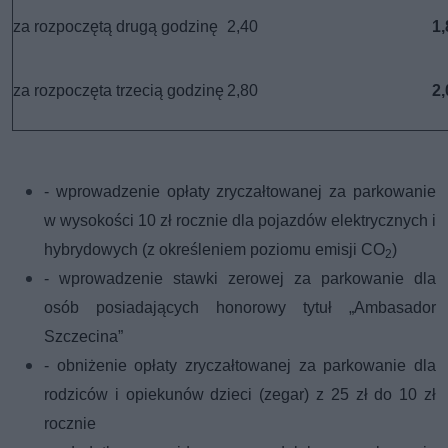
za rozpoczętą drugą godzinę
2,40
1,
za rozpoczęta trzecią godzinę
2,80
2,
- wprowadzenie opłaty zryczałtowanej za parkowanie
w wysokości 10 zł rocznie dla pojazdów elektrycznych i
hybrydowych (z określeniem poziomu emisji CO
)
2
-
wprowadzenie stawki zerowej za parkowanie dla
osób posiadających honorowy tytuł „Ambasador
Szczecina”
-
obniżenie opłaty zryczałtowanej za parkowanie dla
rodziców i opiekunów dzieci (zegar) z 25 zł do 10 zł
rocznie