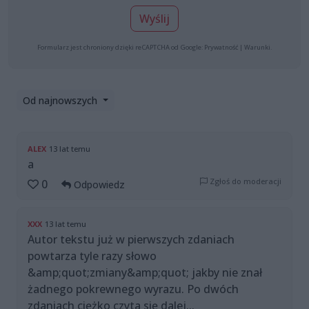
Wyślij
Formularz jest chroniony dzięki reCAPTCHA od Google:
Prywatność
|
Warunki
.
Od najnowszych
ALEX
13 lat temu
a
Zgłoś do moderacji
0
Odpowiedz
XXX
13 lat temu
Autor tekstu już w pierwszych zdaniach
powtarza tyle razy słowo
&amp;quot;zmiany&amp;quot; jakby nie znał
żadnego pokrewnego wyrazu. Po dwóch
zdaniach ciężko czyta się dalej...