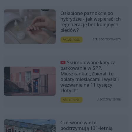
Osłabione paznokcie po
hybrydzie - jak wspierać ich
regenerację bez kolejnych
błędów?
art. sponsorowany
Aktualności
Skumulowane kary za
parkowanie w SPP.
Mieszkanka: „Zbierali te
opłaty miesiącami i wysłali
wezwanie na 11 tysięcy
złotych”
3 godziny temu
Aktualności
Czerwone wieże
podtrzymują 131-letnią