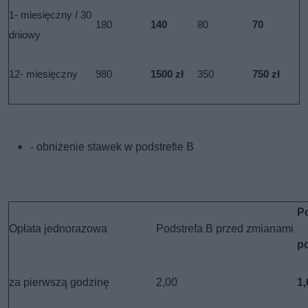
1- miesięczny / 30
180
140
80
70
dniowy
12- miesięczny
980
1500 zł
350
750 zł
- obniżenie stawek w podstrefie B
P
Opłata jednorazowa
Podstrefa B przed zmianami
p
za pierwszą godzinę
2,00
1,