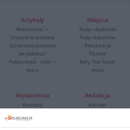
Artykuły
Miejsca
Wiadomości
Kluby i dyskoteki
Szczecin w budowie
Puby i kawiarnie
Szczecińscy pionierzy
Restauracje
Jak jedziesz?
Pizzerie
Publicystyka - cykle
Bary, fast foody
Więcej
Więcej
Wydarzenia
Redakcja
Koncerty
Kontakt
Warsztaty
Regulamin i polityka
prywatności
Spacery i oprowadzania
Reklama
Jarmarki, festyny, pchle