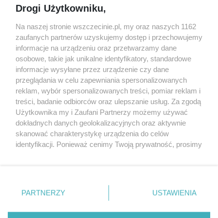
Drogi Użytkowniku,
targi
Redakcja
Wernisaże
Specjalny koncert z okazji
Na naszej stronie wszczecinie.pl, my oraz naszych 1162
20. urodzin portalu
zaufanych partnerów uzyskujemy dostęp i przechowujemy
Więcej
wSzczecinie.pl
informacje na urządzeniu oraz przetwarzamy dane
osobowe, takie jak unikalne identyfikatory, standardowe
Regulamin konkursów
informacje wysyłane przez urządzenie czy dane
śniadaniówka "Hej
przeglądania w celu zapewniania spersonalizowanych
Szczecin! Jest piątek!"
reklam, wybór spersonalizowanych treści, pomiar reklam i
treści, badanie odbiorców oraz ulepszanie usług. Za zgodą
Użytkownika my i Zaufani Partnerzy możemy używać
dokładnych danych geolokalizacyjnych oraz aktywnie
Partnerzy
skanować charakterystykę urządzenia do celów
Praca Szczecin
identyfikacji. Ponieważ cenimy Twoją prywatność, prosimy
o zgodę na korzystanie z tych technologii poprzez
the:protocol
kliknięcie „Akceptuję”. Zgoda jest dobrowolna i zawsze
POZASzczecin.pl
możesz ją zmienić/wycofać klikając przycisk ustawień
prywatności znajdujący się w lewym dolnym rogu strony
PARTNERZY
USTAWIENIA
. Niektóre rodzaje przetwarzania danych nie wymagają
zgody użytkownika, ale masz prawo sprzeciwić się
© 2026 wSzczecinie.pl