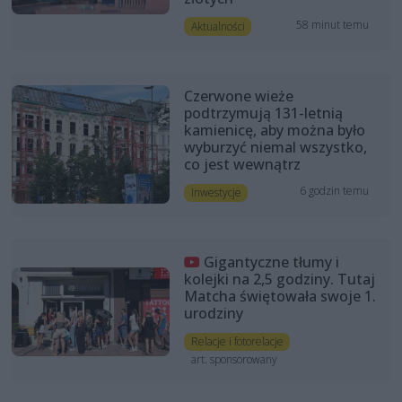
58 minut temu
Aktualności
Czerwone wieże
podtrzymują 131-letnią
kamienicę, aby można było
wyburzyć niemal wszystko,
co jest wewnątrz
6 godzin temu
Inwestycje
Gigantyczne tłumy i
kolejki na 2,5 godziny. Tutaj
Matcha świętowała swoje 1.
urodziny
Relacje i fotorelacje
art. sponsorowany