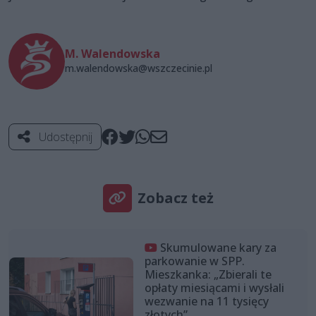
M. Walendowska
m.walendowska@wszczecinie.pl
Udostępnij
Zobacz też
Skumulowane kary za
parkowanie w SPP.
Mieszkanka: „Zbierali te
opłaty miesiącami i wysłali
wezwanie na 11 tysięcy
złotych”