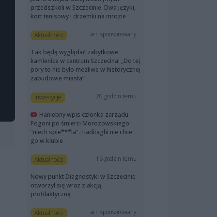
przedszkoli w Szczecinie. Dwa języki,
kort tenisowy i drzemki na mrozie
art. sponsorowany
Aktualności
Tak będą wyglądać zabytkowe
kamienice w centrum Szczecina! „Do tej
pory to nie było możliwe w historycznej
zabudowie miasta”
20 godzin temu
Inwestycje
Haniebny wpis członka zarządu
Pogoni po śmierci Morozowskiego:
“niech spie***la”. Haditaghi nie chce
go w klubie
16 godzin temu
Aktualności
Nowy punkt Diagnostyki w Szczecinie
otworzył się wraz z akcją
profilaktyczną
art. sponsorowany
Aktualności