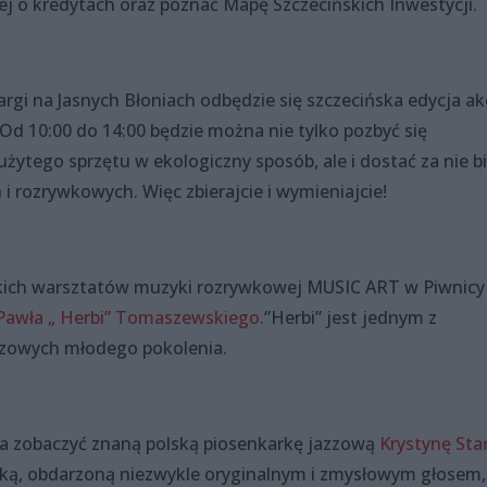
ej o kredytach oraz poznać Mapę Szczecińskich Inwestycji.
argi na Jasnych Błoniach odbędzie się szczecińska edycja akc
 Od 10:00 do 14:00 będzie można nie tylko pozbyć się
żytego sprzętu w ekologiczny sposób, ale i dostać za nie bi
 i rozrywkowych. Więc zbierajcie i wymieniajcie!
kich warsztatów muzyki rozrywkowej MUSIC ART w Piwnicy
 Pawła „ Herbi” Tomaszewskiego
.”Herbi” jest jednym z
azzowych młodego pokolenia.
na zobaczyć znaną polską piosenkarkę jazzową
Krystynę St
istką, obdarzoną niezwykle oryginalnym i zmysłowym głosem,