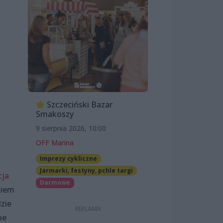
Szczeciński Bazar
Smakoszy
9 sierpnia 2026, 10:00
OFF Marina
Imprezy cykliczne
Jarmarki, festyny, pchle targi
cja
Darmowe
siem
dzie
ne