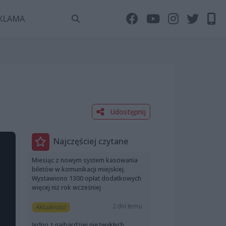
KLAMA
Udostępnij
Najczęściej czytane
Miesiąc z nowym system kasowania
biletów w komunikacji miejskiej.
Wystawiono 1300 opłat dodatkowych
więcej niż rok wcześniej
2 dni temu
Aktualności
Jedno z najbardziej niezwykłych