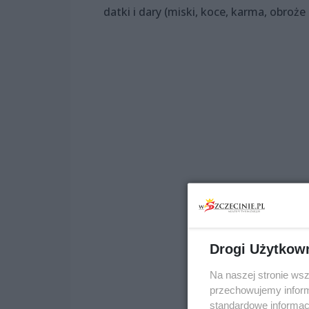
datki i dary (miski, koce, karma, obroże i
Drogi Użytkow
Na naszej stronie ws
przechowujemy informa
standardowe informac