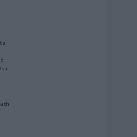
oba
ób
tka
mach