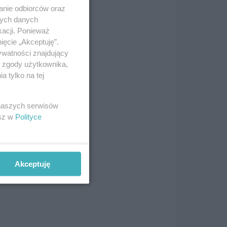
anie odbiorców oraz
nych danych
kacji. Ponieważ
wiem
ięcie „Akceptuję”.
mach
ywatności znajdujący
ą zgody użytkownika,
 tylko na tej
 naszych serwisów
esz w
Polityce
Akceptuję