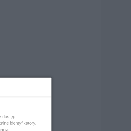
 dostęp i
lne identyfikatory,
iania