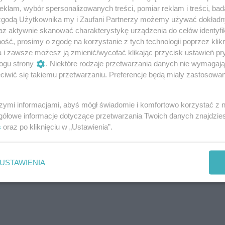
klam, wybór spersonalizowanych treści, pomiar reklam i treści, bad
 zgodą Użytkownika my i Zaufani Partnerzy możemy używać dokład
az aktywnie skanować charakterystykę urządzenia do celów identyfi
ocka. W Szczecińskim Domu Kultury Słowianin wystąpią bo
ść, prosimy o zgodę na korzystanie z tych technologii poprzez klikn
je 25-lecie
. Zespół postanowił powrócić do tradycji i, w ra
a i zawsze możesz ją zmienić/wycofać klikając przycisk ustawień pr
ogu strony
. Niektóre rodzaje przetwarzania danych nie wymagaj
cert „Kolabonight”, zapraszając grupy Dezerter i ADHD
iwić się takiemu przetwarzaniu. Preferencje będą miały zastosowania
iała również miejsce premiera nowej płyty Kolaborantów.
szymi informacjami, abyś mógł świadomie i komfortowo korzystać z
gółowe informacje dotyczące przetwarzania Twoich danych znajdzi
s
oraz po kliknięciu w „Ustawienia”.
USTAWIENIA