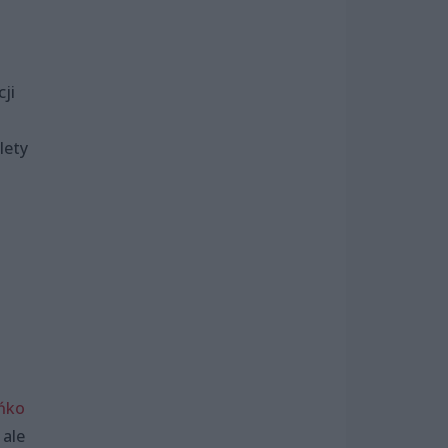
ji
lety
ańko
 ale