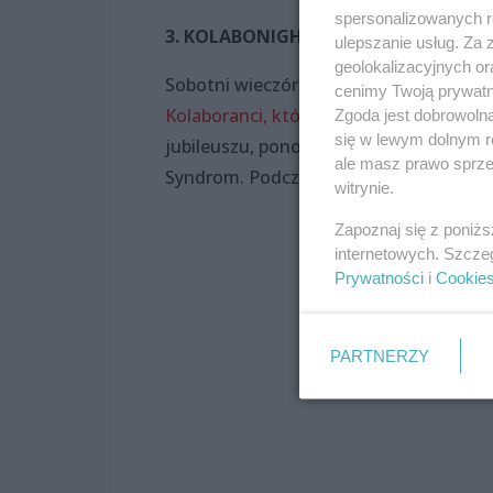
spersonalizowanych re
3. KOLABONIGHT
ulepszanie usług. Za
geolokalizacyjnych or
Sobotni wieczór to gratka dla fanów r
cenimy Twoją prywatno
Kolaboranci, którzy będą obchodzić swo
Zgoda jest dobrowoln
się w lewym dolnym r
jubileuszu, ponownie zorganizować kon
ale masz prawo sprzec
Syndrom. Podczas tej imprezy będzie m
witrynie.
Zapoznaj się z poniż
internetowych. Szcze
Prywatności
i
Cookie
PARTNERZY