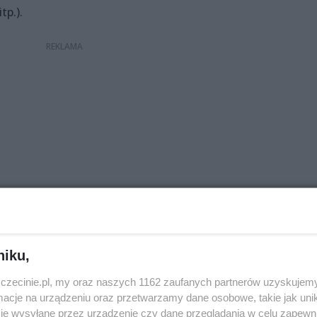
tp.).
niku,
zczecinie.pl, my oraz naszych 1162 zaufanych partnerów uzyskujemy
cje na urządzeniu oraz przetwarzamy dane osobowe, takie jak unika
je wysyłane przez urządzenie czy dane przeglądania w celu zapewn