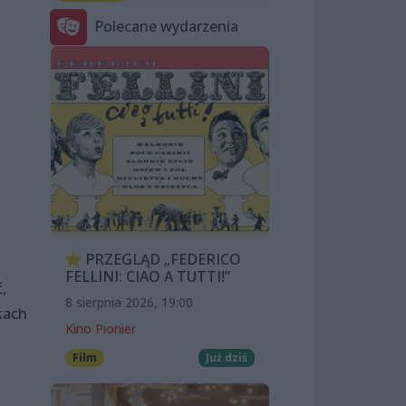
Polecane wydarzenia
PRZEGLĄD „FEDERICO
i
FELLINI: CIAO A TUTTI!”
,
8 sierpnia 2026, 19:00
kach
Kino Pionier
Film
Już dziś