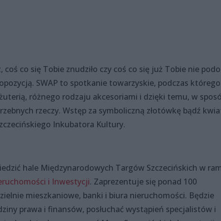
 coś co się Tobie znudziło czy coś co się już Tobie nie pod
ropozycją. SWAP to spotkanie towarzyskie, podczas którego
iżuterią, różnego rodzaju akcesoriami i dzięki temu, w spos
otrzebnych rzeczy. Wstęp za symboliczną złotówkę bądź kwia
Szczecińskiego Inkubatora Kultury.
wiedzić hale Międzynarodowych Targów Szczecińskich w ra
ruchomości i Inwestycji
. Zaprezentuje się ponad 100
ielnie mieszkaniowe, banki i biura nieruchomości. Będzie
iny prawa i finansów, posłuchać wystąpień specjalistów i