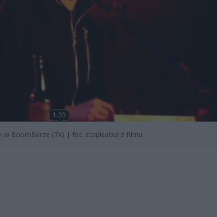
n w BoomBarze (7X) | fot. stopklatka z filmu