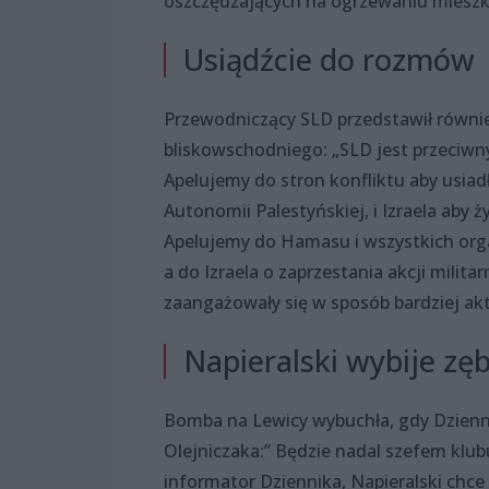
oszczędzających na ogrzewaniu mieszk
Usiądźcie do rozmów
Przewodniczący SLD przedstawił równie
bliskowschodniego: „SLD jest przeciwn
Apelujemy do stron konfliktu aby usiad
Autonomii Palestyńskiej, i Izraela aby 
Apelujemy do Hamasu i wszystkich organ
a do Izraela o zaprzestania akcji milita
zaangażowały się w sposób bardziej ak
Napieralski wybije zę
Bomba na Lewicy wybuchła, gdy Dzienn
Olejniczaka:” Będzie nadal szefem klub
informator Dziennika, Napieralski chc