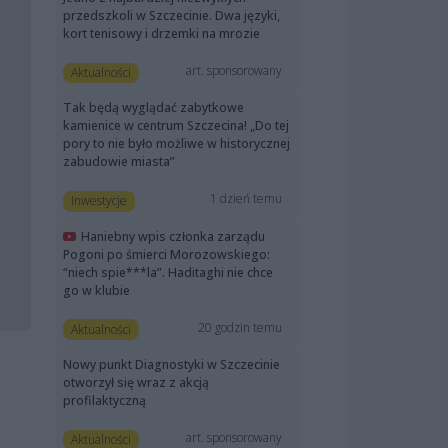
przedszkoli w Szczecinie. Dwa języki,
kort tenisowy i drzemki na mrozie
art. sponsorowany
Aktualności
Tak będą wyglądać zabytkowe
kamienice w centrum Szczecina! „Do tej
pory to nie było możliwe w historycznej
zabudowie miasta”
1 dzień temu
Inwestycje
Haniebny wpis członka zarządu
Pogoni po śmierci Morozowskiego:
“niech spie***la”. Haditaghi nie chce
go w klubie
20 godzin temu
Aktualności
Nowy punkt Diagnostyki w Szczecinie
otworzył się wraz z akcją
profilaktyczną
art. sponsorowany
Aktualności