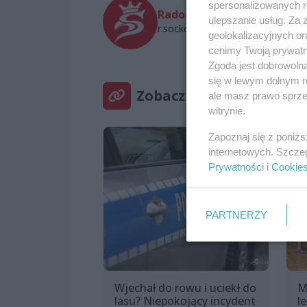
spersonalizowanych re
Radosław Soćko
ulepszanie usług. Za
r.socko@wszczecinie.pl
geolokalizacyjnych or
cenimy Twoją prywatno
Zgoda jest dobrowoln
się w lewym dolnym r
Zobacz też
ale masz prawo sprzec
witrynie.
Zapoznaj się z poniż
internetowych. Szcze
Prywatności
i
Cookie
PARTNERZY
Wjechał do rowu i uciekł do
M
lasu? Niepokojący incydent
l