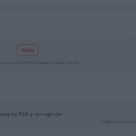
Wyślij
roniony dzięki reCAPTCHA od Google:
Prywatność
|
Warunki
.
riuszy na PGR-y.<p>~upr</p>
Zgłoś do moderacj