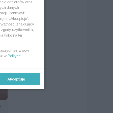
anie odbiorców oraz
nych danych
kacji. Ponieważ
ięcie „Akceptuję”.
ywatności znajdujący
ą zgody użytkownika,
 tylko na tej
 naszych serwisów
esz w
Polityce
Akceptuję
o