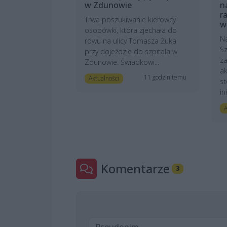
w Zdunowie
n
r
Trwa poszukiwanie kierowcy
w
osobówki, która zjechała do
N
rowu na ulicy Tomasza Żuka
Sz
przy dojeździe do szpitala w
z
Zdunowie. Świadkowi...
ak
11 godzin temu
Aktualności
st
in
A
Komentarze
3