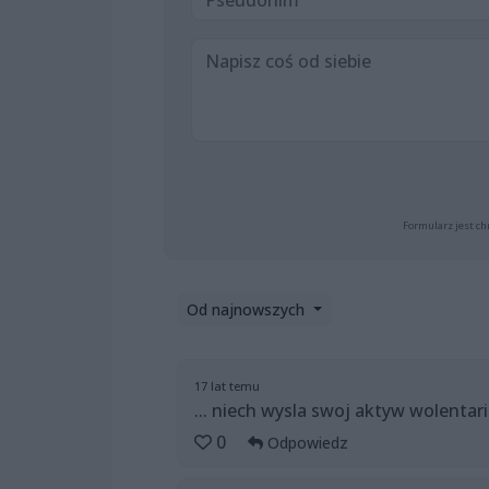
Formularz jest ch
Od najnowszych
17 lat temu
... niech wysla swoj aktyw wolenta
0
Odpowiedz