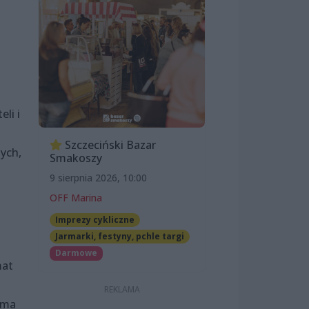
li i
Szczeciński Bazar
nych,
Smakoszy
9 sierpnia 2026, 10:00
OFF Marina
Imprezy cykliczne
Jarmarki, festyny, pchle targi
Darmowe
mat
 ma