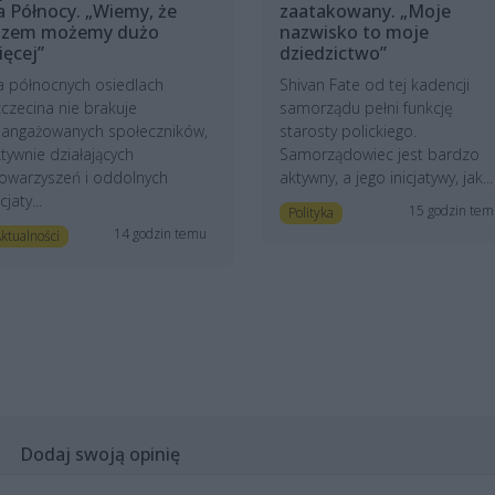
a Północy. „Wiemy, że
zaatakowany. „Moje
azem możemy dużo
nazwisko to moje
ięcej”
dziedzictwo”
a północnych osiedlach
Shivan Fate od tej kadencji
czecina nie brakuje
samorządu pełni funkcję
aangażowanych społeczników,
starosty polickiego.
tywnie działających
Samorządowiec jest bardzo
owarzyszeń i oddolnych
aktywny, a jego inicjatywy, jak...
icjaty...
15 godzin te
Polityka
14 godzin temu
ktualności
Dodaj swoją opinię