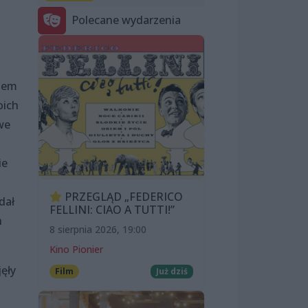
Polecane wydarzenia
emem
oich
we
ie
PRZEGLĄD „FEDERICO
dał
FELLINI: CIAO A TUTTI!”
h
8 sierpnia 2026, 19:00
Kino Pionier
ęły
Film
Już dziś