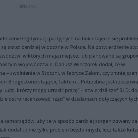
dłożenie legitymacji partyjnych na bok i zajęcie się probl
 są coraz bardziej widoczne w Polsce. Na potwierdzenie sw
jewództw, w których mają miejsce, lub planowane są grupo
naszym województwie, Dariusz Wieczorek dodał, że w
dna – zwolnienia w Stoczni, w fabryce Załom, czy zmniejszen
pon Bridgestone stają się faktem. „Potrzebna jest rzeczowa
 ludzi, którzy mogą utracić pracę” – stwierdził szef SLD, do
będzie ostro recenzować rząd” w działaniach dotyczących tyc
 samorządów, aby te w sposób bardziej zorganizowany zaj
Jak dodał to nie tylko problem bezdomnych, lecz także ludzi