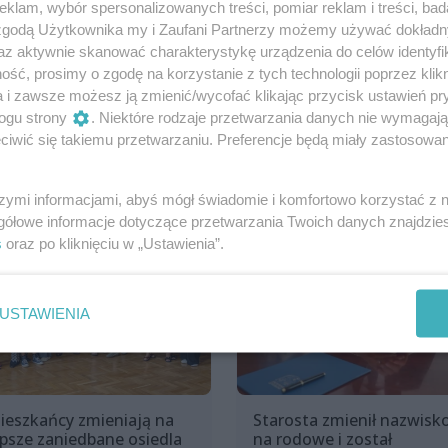
klam, wybór spersonalizowanych treści, pomiar reklam i treści, bad
 zgodą Użytkownika my i Zaufani Partnerzy możemy używać dokład
Udostępnij
az aktywnie skanować charakterystykę urządzenia do celów identyfi
ść, prosimy o zgodę na korzystanie z tych technologii poprzez klikn
a i zawsze możesz ją zmienić/wycofać klikając przycisk ustawień pr
ogu strony
. Niektóre rodzaje przetwarzania danych nie wymagaj
iwić się takiemu przetwarzaniu. Preferencje będą miały zastosowania
szymi informacjami, abyś mógł świadomie i komfortowo korzystać z
gółowe informacje dotyczące przetwarzania Twoich danych znajdzi
s
oraz po kliknięciu w „Ustawienia”.
USTAWIENIA
ieszkańcy zmieniają na
Starosta zmienił nazwisk
epsze zaniedbane osiedla
na rodowe i został