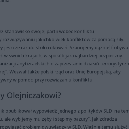
ania.
ż stanowisko swojej partii wobec konfliktu
y rozwiązywaniu jakichkolwiek konfliktów za pomocą siły.
ły jeszcze raz do stołu rokowań. Szanujemy dążność obywate
żyć w swoich krajach, w sposób jak najbardziej bezpieczny.
izacji anytizraelskich o zaprzestanie działań terrorystycz
rnej”. Wezwał także polski rząd oraz Unię Europejską, aby
tywny w pomoc przy rozwiązaniu konfliktu.
by Olejniczakowi?
ik opublikował wypowiedź jednego z polityków SLD na te
u, ale wybijemy mu zęby i stępimy pazury". Jak zdradza
e rozwiązać problem dwuwładzy w SLD. Właśnie temu służyć