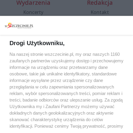
Wydarzenia
Redakcja
Koncerty
Kontakt
Warsztaty
Regulamin i polityka
prywatności
Spacery i oprowadzania
Reklama
Jarmarki, festyny, pchle
Drogi Użytkowniku,
targi
Redakcja
Wernisaże
Specjalny koncert z okazji
Na naszej stronie wszczecinie.pl, my oraz naszych 1160
20. urodzin portalu
zaufanych partnerów uzyskujemy dostęp i przechowujemy
Więcej
wSzczecinie.pl
informacje na urządzeniu oraz przetwarzamy dane
osobowe, takie jak unikalne identyfikatory, standardowe
Regulamin konkursów
informacje wysyłane przez urządzenie czy dane
śniadaniówka "Hej
przeglądania w celu zapewniania spersonalizowanych
Szczecin! Jest piątek!"
reklam, wybór spersonalizowanych treści, pomiar reklam i
treści, badanie odbiorców oraz ulepszanie usług. Za zgodą
Użytkownika my i Zaufani Partnerzy możemy używać
dokładnych danych geolokalizacyjnych oraz aktywnie
Partnerzy
skanować charakterystykę urządzenia do celów
Praca Szczecin
identyfikacji. Ponieważ cenimy Twoją prywatność, prosimy
o zgodę na korzystanie z tych technologii poprzez