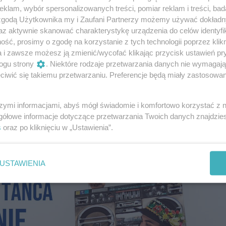
klam, wybór spersonalizowanych treści, pomiar reklam i treści, bad
do grupy, w której są same dziewczyny, bo tak nie jest. Co
 zgodą Użytkownika my i Zaufani Partnerzy możemy używać dokład
 to komentują, że nie ma bardziej męskiego tańca, ponieważ
az aktywnie skanować charakterystykę urządzenia do celów identyfi
ą podskoki, pompki z przyklaskiem– zauważa Kamiński i doda
ść, prosimy o zgodę na korzystanie z tych technologii poprzez klikn
a i zawsze możesz ją zmienić/wycofać klikając przycisk ustawień pr
ycznie, to dobrą choreografią można wszystko ograć. Taniec
ogu strony
. Niektóre rodzaje przetwarzania danych nie wymagaj
iwić się takiemu przetwarzaniu. Preferencje będą miały zastosowania
eż w bardzo ciekawych projektach.
szymi informacjami, abyś mógł świadomie i komfortowo korzystać z
snością, stąd też pojawiliśmy się na Męskim Graniu czy
gółowe informacje dotyczące przetwarzania Twoich danych znajdzi
ojskowej, by być częścią je jubileuszu. Naprawdę w niejedn
s
oraz po kliknięciu w „Ustawienia”.
 – przyznaje Kamiński.
USTAWIENIA