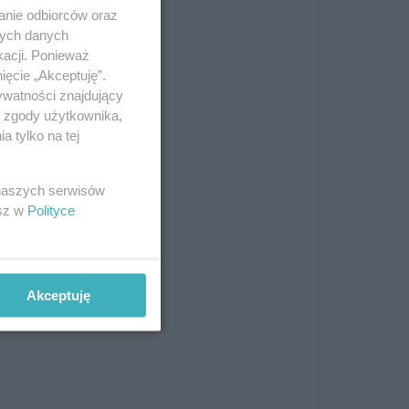
anie odbiorców oraz
nych danych
kacji. Ponieważ
je:
ięcie „Akceptuję”.
ywatności znajdujący
ą zgody użytkownika,
 tylko na tej
 naszych serwisów
esz w
Polityce
ym
Akceptuję