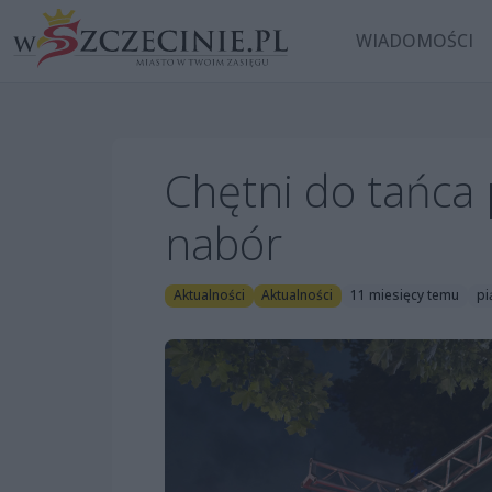
WIADOMOŚCI
Chętni do tańca 
nabór
Aktualności
Aktualności
11 miesięcy temu
pi