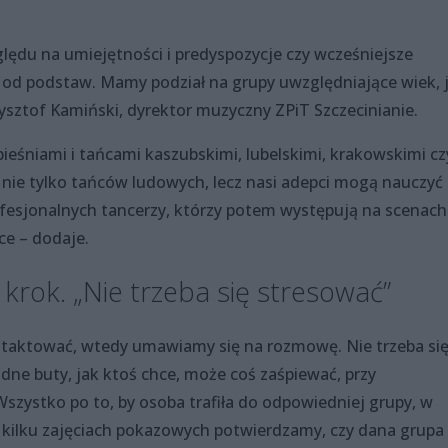
ędu na umiejętności i predyspozycje czy wcześniejsze
d podstaw. Mamy podział na grupy uwzględniające wiek, j
ztof Kamiński, dyrektor muzyczny ZPiT Szczecinianie.
pieśniami i tańcami kaszubskimi, lubelskimi, krakowskimi cz
y nie tylko tańców ludowych, lecz nasi adepci mogą nauczyć 
ofesjonalnych tancerzy, którzy potem występują na scenach
ce – dodaje.
 krok. „Nie trzeba się stresować”
kontaktować, wtedy umawiamy się na rozmowę. Nie trzeba si
ne buty, jak ktoś chce, może coś zaśpiewać, przy
szystko po to, by osoba trafiła do odpowiedniej grupy, w
o kilku zajęciach pokazowych potwierdzamy, czy dana grupa