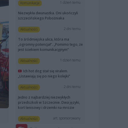
1 dzień temu
Komunikacja
Niezwykła dwunastka. Oni ukończyli
szczecińskiego Pobożniaka
2 dni temu
Aktualności
To śródmiejska ulica, która ma
„ogromny potencjał”. „Pomimo tego, że
jest ściekiem komunikacyjnym”
1 dzień temu
Aktualności
Ich hot dog stał się viralem.
„Ustawiają się po niego kolejki”
2 dni temu
Aktualności
Jedno z najbardziej niezwykłych
przedszkoli w Szczecinie. Dwa języki,
kort tenisowy i drzemki na mrozie
art. sponsorowany
Aktualności