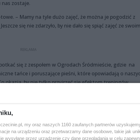
 nas zostaje.
towe. – Mamy na tyle dużo zajęć, że można je pogodzić z
szcze się nie zdarzyło, by nie dało się spiąć zajęć ze swoim
otkać się z zespołem w Ogrodach Śródmieście, gdzie na
iczne tańce i poruszające pieśni, które opowiadają o naszy
 To okazja, by nie tylko przyjrzeć się efektom treningów
mi zespołu. Początek spotkania o 17:00. Szczegóły:
62772845292224
niku,
zczecinie.pl, my oraz naszych 1160 zaufanych partnerów uzyskujemy
cje na urządzeniu oraz przetwarzamy dane osobowe, takie jak unika
la pań, jak i panów.
je wysyłane przez urządzenie czy dane przeglądania w celu zapewn