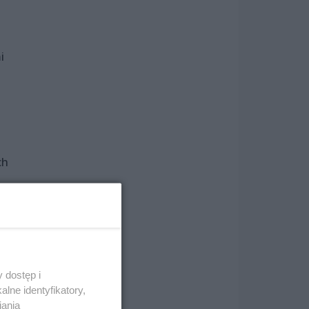
i
ch
 dostęp i
lne identyfikatory,
iania