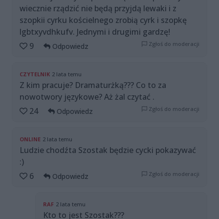
wiecznie rządzić nie będą przyjdą lewaki i z
szopkii cyrku kościelnego zrobią cyrk i szopkę
lgbtxyvdhkufv. Jednymi i drugimi gardzę!
Zgłoś do moderacji
9
Odpowiedz
CZYTELNIK
2 lata temu
Z kim pracuje? Dramaturżką??? Co to za
nowotwory językowe? Aż żal czytać .
Zgłoś do moderacji
24
Odpowiedz
ONLINE
2 lata temu
Ludzie chodźta Szostak będzie cycki pokazywać
:)
Zgłoś do moderacji
6
Odpowiedz
RAF
2 lata temu
Kto to jest Szostak???