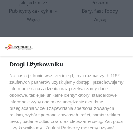
Jak jedziesz?
Pizzerie
Publicystyka - cykle
Bary, fast foody
Więcej
Więcej
Wydarzenia
Redakcja
Koncerty
Kontakt
Warsztaty
Regulamin i polityka
Drogi Użytkowniku,
prywatności
Spacery i oprowadzania
Na naszej stronie wszczecinie.pl, my oraz naszych 1162
Reklama
Jarmarki, festyny, pchle
zaufanych partnerów uzyskujemy dostęp i przechowujemy
targi
Redakcja
informacje na urządzeniu oraz przetwarzamy dane
Wernisaże
Specjalny koncert z okazji
osobowe, takie jak unikalne identyfikatory, standardowe
informacje wysyłane przez urządzenie czy dane
20. urodzin portalu
Więcej
przeglądania w celu zapewniania spersonalizowanych
wSzczecinie.pl
reklam, wybór spersonalizowanych treści, pomiar reklam i
Regulamin konkursów
treści, badanie odbiorców oraz ulepszanie usług. Za zgodą
śniadaniówka "Hej
Użytkownika my i Zaufani Partnerzy możemy używać
Szczecin! Jest piątek!"