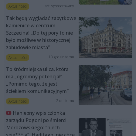
art. sponsorowany
Aktualności
Tak będą wyglądać zabytkowe
kamienice w centrum
Szczecina! „Do tej pory to nie
było możliwe w historycznej
zabudowie miasta”
13 godzin temu
Aktualności
To śródmiejska ulica, która
ma „ogromny potencjał”.
„Pomimo tego, że jest
ściekiem komunikacyjnym”
2 dni temu
Aktualności
Haniebny wpis członka
zarządu Pogoni po śmierci
Morozowskiego: “niech
spie***la”. Haditaghi nie chce