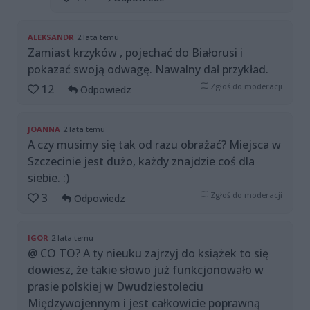
ALEKSANDR
2 lata temu
Zamiast krzyków , pojechać do Białorusi i
pokazać swoją odwagę. Nawalny dał przykład.
Zgłoś do moderacji
12
Odpowiedz
JOANNA
2 lata temu
A czy musimy się tak od razu obrażać? Miejsca w
Szczecinie jest dużo, każdy znajdzie coś dla
siebie. :)
Zgłoś do moderacji
3
Odpowiedz
IGOR
2 lata temu
@ CO TO? A ty nieuku zajrzyj do książek to się
dowiesz, że takie słowo już funkcjonowało w
prasie polskiej w Dwudziestoleciu
Międzywojennym i jest całkowicie poprawną