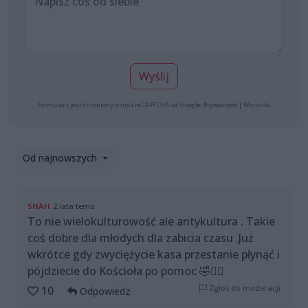
Wyślij
Formularz jest chroniony dzięki reCAPTCHA od Google:
Prywatność
|
Warunki
.
Od najnowszych
SHAH
2 lata temu
To nie wielokulturowość ale antykultura . Takie
coś dobre dla młodych dla zabicia czasu .Już
wkrótce gdy zwyciężycie kasa przestanie płynąć i
pójdziecie do Kościoła po pomoc 🤣🤷‍♂️
Zgłoś do moderacji
10
Odpowiedz