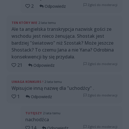
Zgłoś do moderacji
2
Odpowiedz
TEN KTÓRY WIE
2 lata temu
Ale ta angielska transkrypcja nazwisk gości ze
wschodu jest nieco żenująca. Shostak jest
bardziej "światowo" niż Szostak? Może jeszcze
Shostack? To czemu Jana a nie Yana? Odrobina
konsekwencji by się przydała.
Zgłoś do moderacji
21
Odpowiedz
UWAGA KONKURS !
2 lata temu
Wpisujcie inną nazwę dla "uchodźcy" .
Zgłoś do moderacji
1
Odpowiedz
TUTEJSZY
2 lata temu
nachodźca
Zgłoś do moderacji
14
Odpowiedz