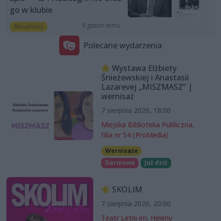
go w klubie
9 godzin temu
Aktualności
Polecane wydarzenia
Wystawa Elżbiety
Śnieżewskiej i Anastasii
Lazarevej „MISZMASZ” |
wernisaż
7 sierpnia 2026, 18:00
Miejska Biblioteka Publiczna,
filia nr 54 (ProMedia)
Wernisaże
Darmowe
Już dziś
SKOLIM
7 sierpnia 2026, 20:00
Teatr Letni im. Heleny