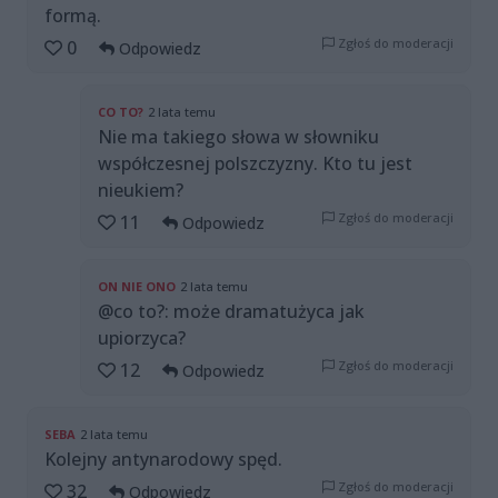
formą.
Zgłoś do moderacji
0
Odpowiedz
CO TO?
2 lata temu
Nie ma takiego słowa w słowniku
współczesnej polszczyzny. Kto tu jest
nieukiem?
Zgłoś do moderacji
11
Odpowiedz
ON NIE ONO
2 lata temu
@co to?: może dramatużyca jak
upiorzyca?
Zgłoś do moderacji
12
Odpowiedz
SEBA
2 lata temu
Kolejny antynarodowy spęd.
Zgłoś do moderacji
32
Odpowiedz