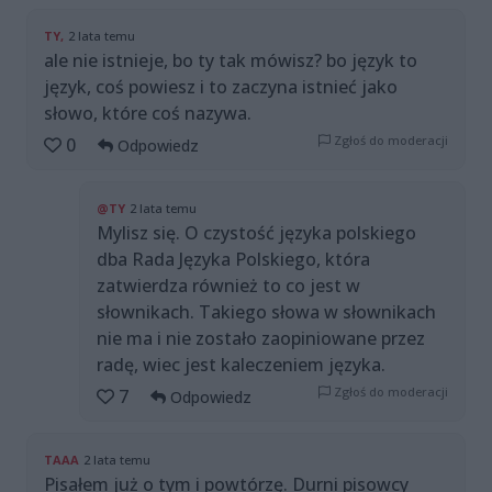
TY,
2 lata temu
ale nie istnieje, bo ty tak mówisz? bo język to
język, coś powiesz i to zaczyna istnieć jako
słowo, które coś nazywa.
Zgłoś do moderacji
0
Odpowiedz
@TY
2 lata temu
Mylisz się. O czystość języka polskiego
dba Rada Języka Polskiego, która
zatwierdza również to co jest w
słownikach. Takiego słowa w słownikach
nie ma i nie zostało zaopiniowane przez
radę, wiec jest kaleczeniem języka.
Zgłoś do moderacji
7
Odpowiedz
TAAA
2 lata temu
Pisałem już o tym i powtórzę. Durni pisowcy