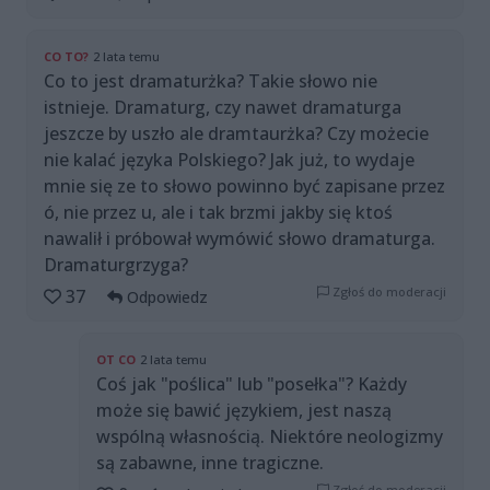
CO TO?
2 lata temu
Co to jest dramaturżka? Takie słowo nie
istnieje. Dramaturg, czy nawet dramaturga
jeszcze by uszło ale dramtaurżka? Czy możecie
nie kalać języka Polskiego? Jak już, to wydaje
mnie się ze to słowo powinno być zapisane przez
ó, nie przez u, ale i tak brzmi jakby się ktoś
nawalił i próbował wymówić słowo dramaturga.
Dramaturgrzyga?
Zgłoś do moderacji
37
Odpowiedz
OT CO
2 lata temu
Coś jak "poślica" lub "posełka"? Każdy
może się bawić językiem, jest naszą
wspólną własnością. Niektóre neologizmy
są zabawne, inne tragiczne.
Zgłoś do moderacji