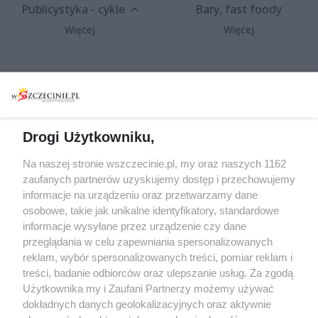
Publicystyka - cykle
Bary, fast foody
Więcej
Więcej
Wydarzenia
Redakcja
Koncerty
Kontakt
Warsztaty
Regulamin i polityka
Drogi Użytkowniku,
prywatności
Spacery i oprowadzania
Na naszej stronie wszczecinie.pl, my oraz naszych 1162
Reklama
Jarmarki, festyny, pchle
zaufanych partnerów uzyskujemy dostęp i przechowujemy
targi
Redakcja
informacje na urządzeniu oraz przetwarzamy dane
Wernisaże
Specjalny koncert z okazji
osobowe, takie jak unikalne identyfikatory, standardowe
informacje wysyłane przez urządzenie czy dane
20. urodzin portalu
Więcej
przeglądania w celu zapewniania spersonalizowanych
wSzczecinie.pl
reklam, wybór spersonalizowanych treści, pomiar reklam i
Regulamin konkursów
treści, badanie odbiorców oraz ulepszanie usług. Za zgodą
śniadaniówka "Hej
Użytkownika my i Zaufani Partnerzy możemy używać
Szczecin! Jest piątek!"
dokładnych danych geolokalizacyjnych oraz aktywnie