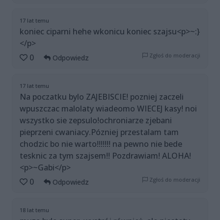
17 lat temu
koniec ciparni hehe wkonicu koniec szajsu<p>~:}
</p>
Zgłoś do moderacji
0
Odpowiedz
17 lat temu
Na poczatku bylo ZAJEBISCIE! pozniej zaczeli
wpuszczac malolaty wiadeomo WIECEJ kasy! noi
wszystko sie zepsulo!ochroniarze zjebani
pieprzeni cwaniacy.Pózniej przestalam tam
chodzic bo nie warto!!!!!!! na pewno nie bede
tesknic za tym szajsem!! Pozdrawiam! ALOHA!
<p>~Gabi</p>
Zgłoś do moderacji
0
Odpowiedz
18 lat temu