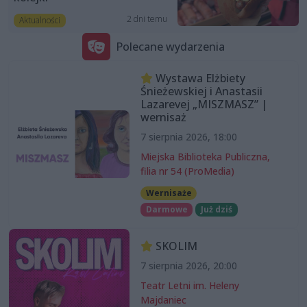
2 dni temu
Aktualności
Polecane wydarzenia
Wystawa Elżbiety
Śnieżewskiej i Anastasii
Lazarevej „MISZMASZ” |
wernisaż
7 sierpnia 2026, 18:00
Miejska Biblioteka Publiczna,
filia nr 54 (ProMedia)
Wernisaże
Darmowe
Już dziś
SKOLIM
7 sierpnia 2026, 20:00
Teatr Letni im. Heleny
Majdaniec