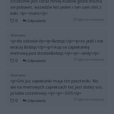
szczecinie jest coraz mniej klubow gdzie mozna
sie pobawic. wszedzie leci jeden i ten sam shit z
eski. <p>~maro</p>
Zgłoś do moderacji
0
Odpowiedz
18 lat temu
<p>do szkoda</p><p>&nbsp;</p><p>to jedź i nie
wracaj &nbsp;</p><p>i kup se zapiekankę
metrową pod drodze&nbsp;</p><p>~andy</p>
Zgłoś do moderacji
0
Odpowiedz
18 lat temu
<p>Oni juz zapiekanki maja tzn paszteciki. No
ale na metrowych zapieksach tez jest dobry sos,
ja lubie czosnkowy.</p><p>~SOS</p>
Zgłoś do moderacji
0
Odpowiedz