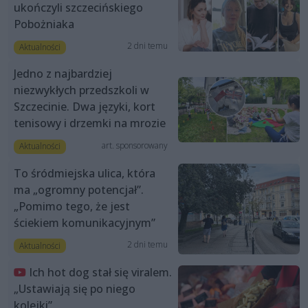
ukończyli szczecińskiego
Pobożniaka
2 dni temu
Aktualności
Jedno z najbardziej
niezwykłych przedszkoli w
Szczecinie. Dwa języki, kort
tenisowy i drzemki na mrozie
art. sponsorowany
Aktualności
To śródmiejska ulica, która
ma „ogromny potencjał”.
„Pomimo tego, że jest
ściekiem komunikacyjnym”
2 dni temu
Aktualności
Ich hot dog stał się viralem.
„Ustawiają się po niego
kolejki”