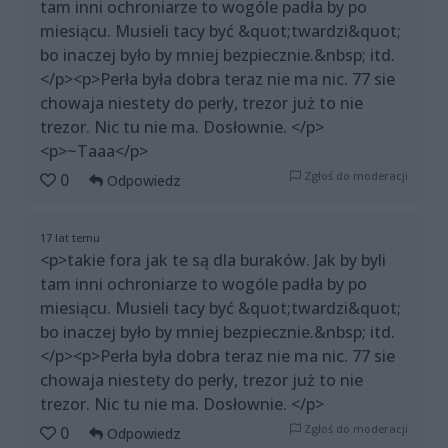
tam inni ochroniarze to wogóle padła by po
miesiącu. Musieli tacy być &quot;twardzi&quot;
bo inaczej było by mniej bezpiecznie.&nbsp; itd.
</p><p>Perła była dobra teraz nie ma nic. 77 sie
chowaja niestety do perły, trezor już to nie
trezor. Nic tu nie ma. Dosłownie. </p>
<p>~Taaa</p>
Zgłoś do moderacji
0
Odpowiedz
17 lat temu
<p>takie fora jak te są dla buraków. Jak by byli
tam inni ochroniarze to wogóle padła by po
miesiącu. Musieli tacy być &quot;twardzi&quot;
bo inaczej było by mniej bezpiecznie.&nbsp; itd.
</p><p>Perła była dobra teraz nie ma nic. 77 sie
chowaja niestety do perły, trezor już to nie
trezor. Nic tu nie ma. Dosłownie. </p>
Zgłoś do moderacji
0
Odpowiedz