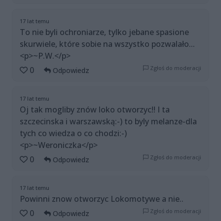
17 lat temu
To nie byli ochroniarze, tylko jebane spasione
skurwiele, które sobie na wszystko pozwalało...
<p>~P.W.</p>
Zgłoś do moderacji
0
Odpowiedz
17 lat temu
Oj tak mogliby znów loko otworzyc!! I ta
szczecinska i warszawską:-) to byly melanze-dla
tych co wiedza o co chodzi:-)
<p>~Weroniczka</p>
Zgłoś do moderacji
0
Odpowiedz
17 lat temu
Powinni znow otworzyc Lokomotywe a nie..
Zgłoś do moderacji
0
Odpowiedz