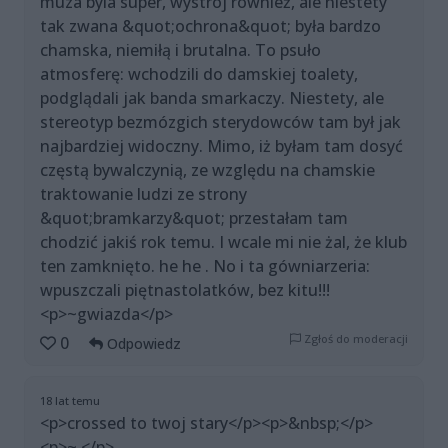
muza byla super, wystrój również, ale niestety
tak zwana &quot;ochrona&quot; była bardzo
chamska, niemiłą i brutalna. To psuło
atmosferę: wchodzili do damskiej toalety,
podglądali jak banda smarkaczy. Niestety, ale
stereotyp bezmózgich sterydowców tam był jak
najbardziej widoczny. Mimo, iż byłam tam dosyć
częstą bywalczynią, ze względu na chamskie
traktowanie ludzi ze strony
&quot;bramkarzy&quot; przestałam tam
chodzić jakiś rok temu. I wcale mi nie żal, że klub
ten zamknięto. he he . No i ta gówniarzeria:
wpuszczali piętnastolatków, bez kitu!!!
<p>~gwiazda</p>
Zgłoś do moderacji
0
Odpowiedz
18 lat temu
<p>crossed to twoj stary</p><p>&nbsp;</p>
<p>~.</p>