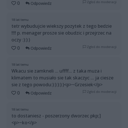
Zgłoś do moderacji
0
Odpowiedz
18 lat temu
tetr wybudujcie wiekszy pozytek z tego bedzie
!!!! p. menager prosze sie obudzic i przejrzec na
oczy :):):)
Zgłoś do moderacji
0
Odpowiedz
18 lat temu
Wkacu sie zamkneli ... uffff... z taka muza i
klimatem to musiało sie tak skaczyc ... ja ciesze
sie z tego powodu:):):):):)<p>~Grzesiek</p>
Zgłoś do moderacji
0
Odpowiedz
18 lat temu
to dostaniesz - poszerzony dworzec pkp;]
<p>~ko</p>