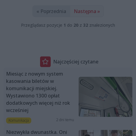
« Poprzednia
Następna »
Przeglądasz pozycje
1
do
20
z
32
znalezionych
Najczęściej czytane
Miesiąc z nowym system
kasowania biletów w
komunikacji miejskiej.
Wystawiono 1300 opłat
dodatkowych więcej niż rok
wcześniej
2 dni temu
Komunikacja
Niezwykła dwunastka. Oni