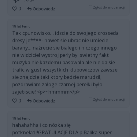
Zgłoś do moderacji
0
Odpowiedz
18 lat temu
Tak cpunowisko... idzcie do swojego crosseda
dresy je****- nawet sie ubrac nie umiecie
barany... nażrecie sie bialego i niczego innego
nie widzicie! wystroj perly byl swietny fakt
muzyka nie kazdemu pasowala ale nie da sie
trafic w gust wszystkich klubowiczow zawsze
sie znajdzie taki ktory bedzie marudzil,
pozdrawiam załoge czarnej perełki było
zajebiscie! <p>~hmmmm</p>
Zgłoś do moderacji
0
Odpowiedz
18 lat temu
hahahahha i co nózka się
potkneła1!!GRATULACJE DLA p.Balika super