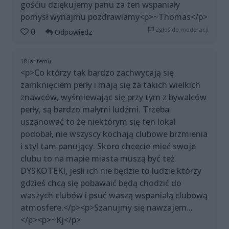
gośćiu dziękujemy panu za ten wspaniały
pomysł wynajmu pozdrawiamy<p>~Thomas</p>
Zgłoś do moderacji
0
Odpowiedz
18 lat temu
<p>Co którzy tak bardzo zachwycają się
zamknięciem perły i mają się za takich wielkich
znawców, wyśmiewając się przy tym z bywalców
perły, są bardzo małymi ludźmi. Trzeba
uszanować to że niektórym się ten lokal
podobał, nie wszyscy kochają clubowe brzmienia
i styl tam panujący. Skoro chcecie mieć swoje
clubu to na mapie miasta muszą być też
DYSKOTEKI, jesli ich nie będzie to ludzie którzy
gdzieś chcą się pobawaić będą chodzić do
waszych clubów i psuć waszą wspaniałą clubową
atmosfere.</p><p>Szanujmy się nawzajem...
</p><p>~Kj</p>