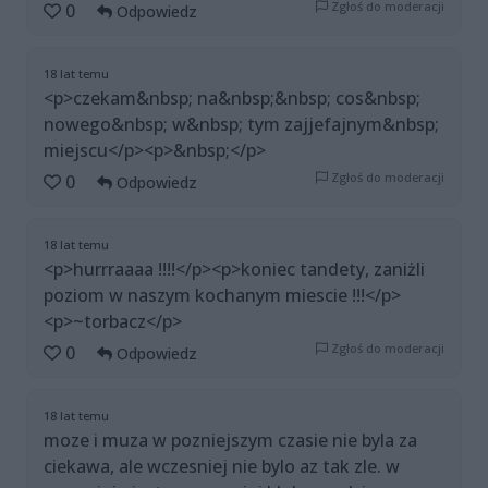
Zgłoś do moderacji
0
Odpowiedz
18 lat temu
<p>czekam&nbsp; na&nbsp;&nbsp; cos&nbsp;
nowego&nbsp; w&nbsp; tym zajjefajnym&nbsp;
miejscu</p><p>&nbsp;</p>
Zgłoś do moderacji
0
Odpowiedz
18 lat temu
<p>hurrraaaa !!!!</p><p>koniec tandety, zaniżli
poziom w naszym kochanym miescie !!!</p>
<p>~torbacz</p>
Zgłoś do moderacji
0
Odpowiedz
18 lat temu
moze i muza w pozniejszym czasie nie byla za
ciekawa, ale wczesniej nie bylo az tak zle. w