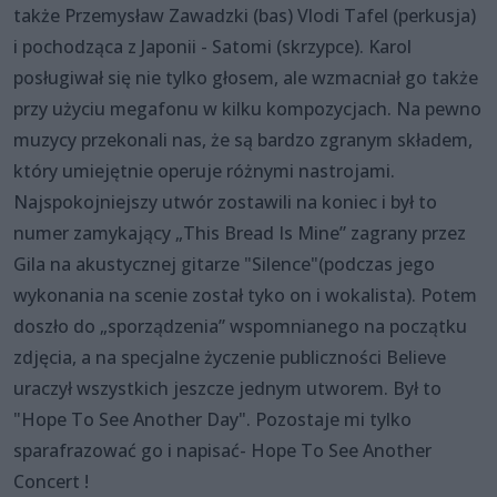
także Przemysław Zawadzki (bas) Vlodi Tafel (perkusja)
i pochodząca z Japonii - Satomi (skrzypce). Karol
posługiwał się nie tylko głosem, ale wzmacniał go także
przy użyciu megafonu w kilku kompozycjach. Na pewno
muzycy przekonali nas, że są bardzo zgranym składem,
który umiejętnie operuje różnymi nastrojami.
Najspokojniejszy utwór zostawili na koniec i był to
numer zamykający „This Bread Is Mine” zagrany przez
Gila na akustycznej gitarze "Silence"(podczas jego
wykonania na scenie został tyko on i wokalista). Potem
doszło do „sporządzenia” wspomnianego na początku
zdjęcia, a na specjalne życzenie publiczności Believe
uraczył wszystkich jeszcze jednym utworem. Był to
"Hope To See Another Day". Pozostaje mi tylko
sparafrazować go i napisać- Hope To See Another
Concert !