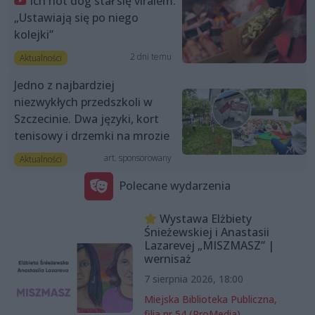
Ich hot dog stał się viralem.
„Ustawiają się po niego
kolejki”
2 dni temu
Aktualności
Jedno z najbardziej
niezwykłych przedszkoli w
Szczecinie. Dwa języki, kort
tenisowy i drzemki na mrozie
art. sponsorowany
Aktualności
Polecane wydarzenia
Wystawa Elżbiety
Śnieżewskiej i Anastasii
Lazarevej „MISZMASZ” |
wernisaż
7 sierpnia 2026, 18:00
Miejska Biblioteka Publiczna,
filia nr 54 (ProMedia)