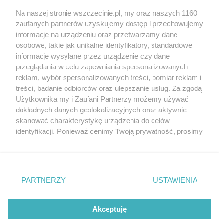
Wernisaże
Specjalny koncert z okazji
Na naszej stronie wszczecinie.pl, my oraz naszych 1160
20. urodzin portalu
zaufanych partnerów uzyskujemy dostęp i przechowujemy
Więcej
wSzczecinie.pl
informacje na urządzeniu oraz przetwarzamy dane
osobowe, takie jak unikalne identyfikatory, standardowe
Regulamin konkursów
informacje wysyłane przez urządzenie czy dane
śniadaniówka "Hej
przeglądania w celu zapewniania spersonalizowanych
Szczecin! Jest piątek!"
reklam, wybór spersonalizowanych treści, pomiar reklam i
treści, badanie odbiorców oraz ulepszanie usług. Za zgodą
Użytkownika my i Zaufani Partnerzy możemy używać
dokładnych danych geolokalizacyjnych oraz aktywnie
Partnerzy
skanować charakterystykę urządzenia do celów
Praca Szczecin
identyfikacji. Ponieważ cenimy Twoją prywatność, prosimy
o zgodę na korzystanie z tych technologii poprzez
the:protocol
kliknięcie „Akceptuję”. Zgoda jest dobrowolna i zawsze
POZASzczecin.pl
możesz ją zmienić/wycofać klikając przycisk ustawień
prywatności znajdujący się w lewym dolnym rogu strony
PARTNERZY
USTAWIENIA
. Niektóre rodzaje przetwarzania danych nie wymagają
zgody użytkownika, ale masz prawo sprzeciwić się
© 2026 wSzczecinie.pl
takiemu przetwarzaniu. Preferencje będą miały
Akceptuję
Created by GOD
zastosowania tylko na tej witrynie.