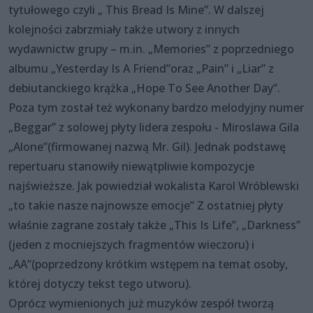
tytułowego czyli „ This Bread Is Mine”. W dalszej
kolejności zabrzmiały także utwory z innych
wydawnictw grupy – m.in. „Memories” z poprzedniego
albumu „Yesterday Is A Friend”oraz „Pain” i „Liar” z
debiutanckiego krążka „Hope To See Another Day”.
Poza tym został też wykonany bardzo melodyjny numer
„Beggar” z solowej płyty lidera zespołu - Miroslawa Gila
„Alone”(firmowanej nazwą Mr. Gil). Jednak podstawę
repertuaru stanowiły niewątpliwie kompozycje
najświeższe. Jak powiedział wokalista Karol Wróblewski
„to takie nasze najnowsze emocje” Z ostatniej płyty
właśnie zagrane zostały także „This Is Life”, „Darkness”
(jeden z mocniejszych fragmentów wieczoru) i
„AA”(poprzedzony krótkim wstępem na temat osoby,
której dotyczy tekst tego utworu).
Oprócz wymienionych już muzyków zespół tworzą