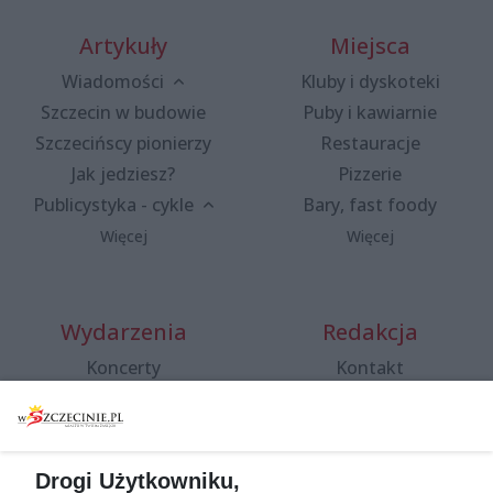
Artykuły
Miejsca
Wiadomości
Kluby i dyskoteki
Szczecin w budowie
Puby i kawiarnie
Szczecińscy pionierzy
Restauracje
Jak jedziesz?
Pizzerie
Publicystyka - cykle
Bary, fast foody
Więcej
Więcej
Wydarzenia
Redakcja
Koncerty
Kontakt
Warsztaty
Regulamin i polityka
prywatności
Spacery i oprowadzania
Reklama
Jarmarki, festyny, pchle
Drogi Użytkowniku,
targi
Redakcja