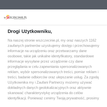
Wydarzenia
Redakcja
Koncerty
Kontakt
Warsztaty
Regulamin i polityka
Drogi Użytkowniku,
prywatności
Spacery i oprowadzania
Na naszej stronie wszczecinie.pl, my oraz naszych 1162
Reklama
Jarmarki, festyny, pchle
zaufanych partnerów uzyskujemy dostęp i przechowujemy
targi
Redakcja
informacje na urządzeniu oraz przetwarzamy dane
Wernisaże
Specjalny koncert z okazji
osobowe, takie jak unikalne identyfikatory, standardowe
informacje wysyłane przez urządzenie czy dane
20. urodzin portalu
Więcej
przeglądania w celu zapewniania spersonalizowanych
wSzczecinie.pl
reklam, wybór spersonalizowanych treści, pomiar reklam i
Regulamin konkursów
treści, badanie odbiorców oraz ulepszanie usług. Za zgodą
śniadaniówka "Hej
Użytkownika my i Zaufani Partnerzy możemy używać
Szczecin! Jest piątek!"
dokładnych danych geolokalizacyjnych oraz aktywnie
skanować charakterystykę urządzenia do celów
identyfikacji. Ponieważ cenimy Twoją prywatność, prosimy
o zgodę na korzystanie z tych technologii poprzez
Partnerzy