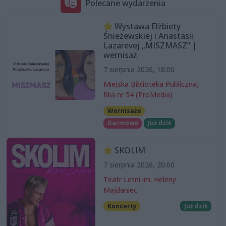
Polecane wydarzenia
Wystawa Elżbiety
Śnieżewskiej i Anastasii
Lazarevej „MISZMASZ” |
wernisaż
7 sierpnia 2026, 18:00
Miejska Biblioteka Publiczna,
filia nr 54 (ProMedia)
Wernisaże
Darmowe
Już dziś
SKOLIM
7 sierpnia 2026, 20:00
Teatr Letni im. Heleny
Majdaniec
Koncerty
Już dziś