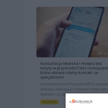
Konsultacja lekarska i recepta bez
wizyty w przychodni? Jest rozwiązani
które ułatwia zdalny kontakt ze
specjalistami
Internetowe Konto Pacjenta (IKP) to bezpła
aplikacja ułatwiająca umówienie teleporady
lekarzem czy zapisanie się do nowej pla...
art. sponsorowa
Aktualności