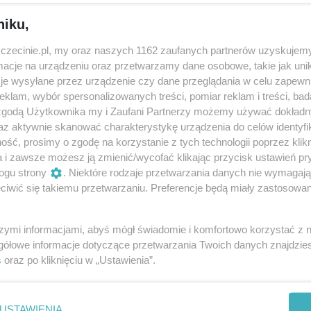
niku,
zczecinie.pl, my oraz naszych 1162 zaufanych partnerów uzyskujemy
cje na urządzeniu oraz przetwarzamy dane osobowe, takie jak unika
je wysyłane przez urządzenie czy dane przeglądania w celu zapewn
klam, wybór spersonalizowanych treści, pomiar reklam i treści, bad
 zgodą Użytkownika my i Zaufani Partnerzy możemy używać dokład
az aktywnie skanować charakterystykę urządzenia do celów identyfi
ść, prosimy o zgodę na korzystanie z tych technologii poprzez klikn
a i zawsze możesz ją zmienić/wycofać klikając przycisk ustawień pr
ogu strony
. Niektóre rodzaje przetwarzania danych nie wymagaj
OBWIESZCZENIE
Ma
iwić się takiemu przetwarzaniu. Preferencje będą miały zastosowania
wi
podaje się do publicznej wiadomości, co
Ka
następuje:
szymi informacjami, abyś mógł świadomie i komfortowo korzystać z
że
art. sponsorowany
Aktualności
gółowe informacje dotyczące przetwarzania Twoich danych znajdzi
ie
cz
s
oraz po kliknięciu w „Ustawienia”.
A
ny
USTAWIENIA