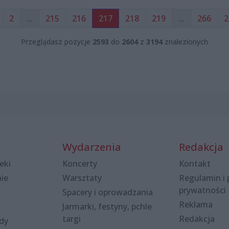
2
...
215
216
217
218
219
...
266
2
Przeglądasz pozycje
2593
do
2604
z
3194
znalezionych
Wydarzenia
Redakcja
eki
Koncerty
Kontakt
nie
Warsztaty
Regulamin i 
prywatności
Spacery i oprowadzania
Reklama
Jarmarki, festyny, pchle
targi
Redakcja
ody