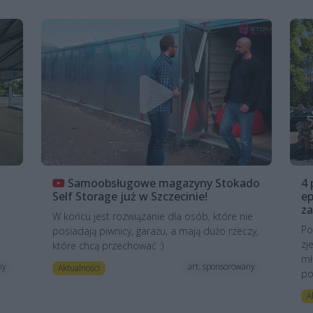
Samoobsługowe magazyny Stokado
4 
Self Storage już w Szczecinie!
ep
z
W końcu jest rozwiązanie dla osób, które nie
Po
posiadają piwnicy, garażu, a mają dużo rzeczy,
zj
.
które chcą przechować :)
mł
ny
art. sponsorowany
Aktualności
po
A