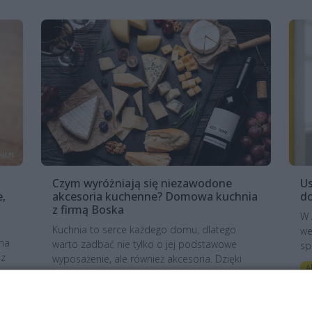
Czym wyróżniają się niezawodone
Us
e,
akcesoria kuchenne? Domowa kuchnia
do
z firmą Boska
W 
Kuchnia to serce każdego domu, dlatego
we
tna
warto zadbać nie tylko o jej podstawowe
sp
 z
wyposażenie, ale również akcesoria. Dzięki
A
nim przy...
ny
art. sponsorowany
Aktualności