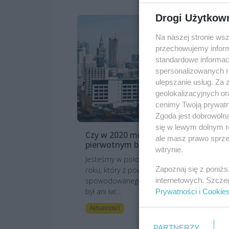
Drogi Użytkow
Na naszej stronie ws
przechowujemy informa
standardowe informac
spersonalizowanych re
ulepszanie usług. Za
geolokalizacyjnych or
cenimy Twoją prywatno
Zgoda jest dobrowoln
się w lewym dolnym r
Czy w 2020 mieszkania na rynku
ale masz prawo sprzec
pierwotnym będą tanieć
witrynie.
Jesteśmy w połowie drugiego kwartału 2020
Zapoznaj się z poniż
roku, który z powodu nagłego kryzysu
internetowych. Szcze
spowodowanego pandemią koronawirusa n
był ani łat...
Prywatności
i
Cookie
art. sponsorowa
Aktualności
PARTNERZY