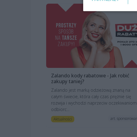
Zalando kody rabatowe - Jak robić
zakupy taniej?
Zalando jest marką odzieżową znaną na
całym świecie, która cały czas prężnie się
rozwija i wychodzi naprzeciw oczekiwaniom
odbiorc...
art. sponsorowa
Aktualności