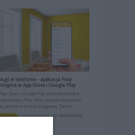
ługi w telefonie - aplikacja Fixly
stępna w App Store i Google Play
App Store i Google Play zawitała mobilna
rsja serwisu Fixly, który ułatwia znalezienie
ecjalistów w branży usługowej. Zaleta...
art. sponsorowany
ktualności