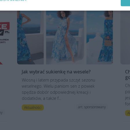
Jak wybrać sukienkę na wesele?
Ch
gd
Wiosną i latem przypada szczyt sezonu
Ch
weselnego. Wielu paniom sen z powiek
po
spędza dobór odpowiedniej kreacji i
je
dodatków, a także f...
fo
art. sponsorowany
Aktualności
ny
A