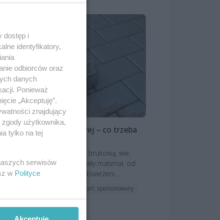
 dostęp i
lne identyfikatory,
iania
anie odbiorców oraz
nych danych
kacji. Ponieważ
ięcie „Akceptuję”.
ywatności znajdujący
ą zgody użytkownika,
lowanie kostki brukowej – co trzeba
 tylko na tej
edzieć?
żdy, kto zetknął się z kostką brukową, wie,
 naszych serwisów
 choć jest to wdzięczny i trwały materiał, od
esz w
Polityce
asu do czasu potrzebuje odświeżeni...
art. sponsorowany
ktualności
Akceptuję