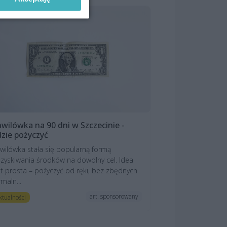
wilówka na 90 dni w Szczecinie -
zie pożyczyć
wilówka stała się popularną formą
zyskiwania środków na dowolny cel. Idea
st prosta – pożyczyć od ręki, bez zbędnych
rmaln...
art. sponsorowany
ktualności