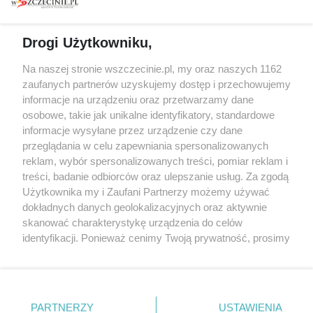
prywatności
Spacery i oprowadzania
Reklama
Jarmarki, festyny, pchle
Drogi Użytkowniku,
targi
Redakcja
Wernisaże
Specjalny koncert z okazji
Na naszej stronie wszczecinie.pl, my oraz naszych 1162
20. urodzin portalu
zaufanych partnerów uzyskujemy dostęp i przechowujemy
Więcej
wSzczecinie.pl
informacje na urządzeniu oraz przetwarzamy dane
osobowe, takie jak unikalne identyfikatory, standardowe
Regulamin konkursów
informacje wysyłane przez urządzenie czy dane
śniadaniówka "Hej
przeglądania w celu zapewniania spersonalizowanych
Szczecin! Jest piątek!"
reklam, wybór spersonalizowanych treści, pomiar reklam i
treści, badanie odbiorców oraz ulepszanie usług. Za zgodą
Użytkownika my i Zaufani Partnerzy możemy używać
dokładnych danych geolokalizacyjnych oraz aktywnie
Partnerzy
skanować charakterystykę urządzenia do celów
Praca Szczecin
identyfikacji. Ponieważ cenimy Twoją prywatność, prosimy
o zgodę na korzystanie z tych technologii poprzez
the:protocol
kliknięcie „Akceptuję”. Zgoda jest dobrowolna i zawsze
POZASzczecin.pl
możesz ją zmienić/wycofać klikając przycisk ustawień
prywatności znajdujący się w lewym dolnym rogu strony
PARTNERZY
USTAWIENIA