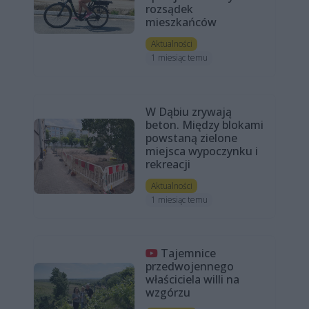
rozsądek
mieszkańców
Aktualności
1 miesiąc temu
W Dąbiu zrywają
beton. Między blokami
powstaną zielone
miejsca wypoczynku i
rekreacji
Aktualności
1 miesiąc temu
Tajemnice
przedwojennego
właściciela willi na
wzgórzu