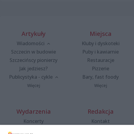
Artykuły
Miejsca
Wiadomości
Kluby i dyskoteki
Szczecin w budowie
Puby i kawiarnie
Szczecińscy pionierzy
Restauracje
Jak jedziesz?
Pizzerie
Publicystyka - cykle
Bary, fast foody
Więcej
Więcej
Wydarzenia
Redakcja
Koncerty
Kontakt
Warsztaty
Regulamin i polityka