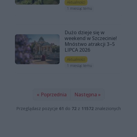
Aktualności
1 miesiąc temu
Dużo dzieje się w
weekend w Szczecinie!
Mnóstwo atrakcji 3–5
LIPCA 2026
Aktualności
1 miesiąc temu
« Poprzednia
Następna »
Przeglądasz pozycje
61
do
72
z
11572
znalezionych