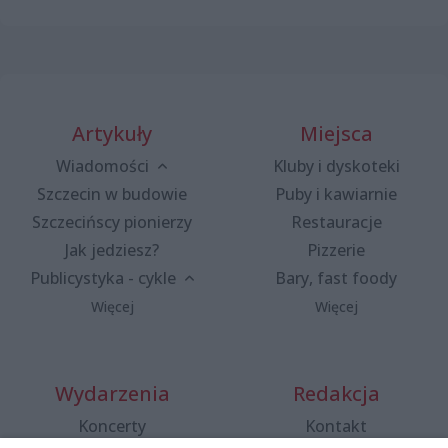
Artykuły
Miejsca
Wiadomości
Kluby i dyskoteki
Szczecin w budowie
Puby i kawiarnie
Szczecińscy pionierzy
Restauracje
Jak jedziesz?
Pizzerie
Publicystyka - cykle
Bary, fast foody
Więcej
Więcej
Wydarzenia
Redakcja
Koncerty
Kontakt