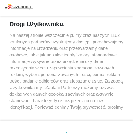
Warsztaty
Regulamin i polityka
prywatności
Spacery i oprowadzania
Reklama
Jarmarki, festyny, pchle
Drogi Użytkowniku,
targi
Redakcja
Wernisaże
Specjalny koncert z okazji
Na naszej stronie wszczecinie.pl, my oraz naszych 1162
20. urodzin portalu
zaufanych partnerów uzyskujemy dostęp i przechowujemy
Więcej
wSzczecinie.pl
informacje na urządzeniu oraz przetwarzamy dane
osobowe, takie jak unikalne identyfikatory, standardowe
Regulamin konkursów
informacje wysyłane przez urządzenie czy dane
śniadaniówka "Hej
przeglądania w celu zapewniania spersonalizowanych
Szczecin! Jest piątek!"
reklam, wybór spersonalizowanych treści, pomiar reklam i
treści, badanie odbiorców oraz ulepszanie usług. Za zgodą
Użytkownika my i Zaufani Partnerzy możemy używać
dokładnych danych geolokalizacyjnych oraz aktywnie
Partnerzy
skanować charakterystykę urządzenia do celów
Praca Szczecin
identyfikacji. Ponieważ cenimy Twoją prywatność, prosimy
o zgodę na korzystanie z tych technologii poprzez
the:protocol
kliknięcie „Akceptuję”. Zgoda jest dobrowolna i zawsze
POZASzczecin.pl
możesz ją zmienić/wycofać klikając przycisk ustawień