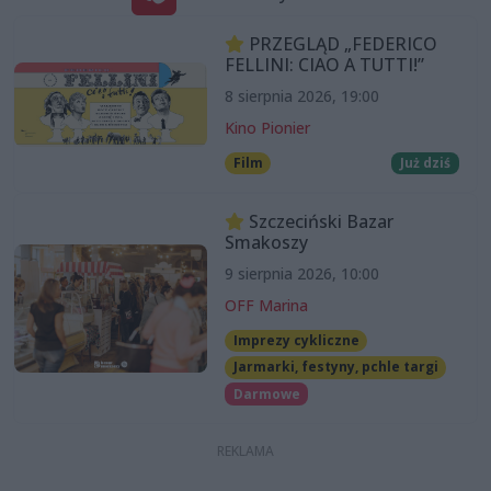
PRZEGLĄD „FEDERICO
FELLINI: CIAO A TUTTI!”
8 sierpnia 2026, 19:00
Kino Pionier
Film
Już dziś
Szczeciński Bazar
Smakoszy
9 sierpnia 2026, 10:00
OFF Marina
Imprezy cykliczne
Jarmarki, festyny, pchle targi
Darmowe