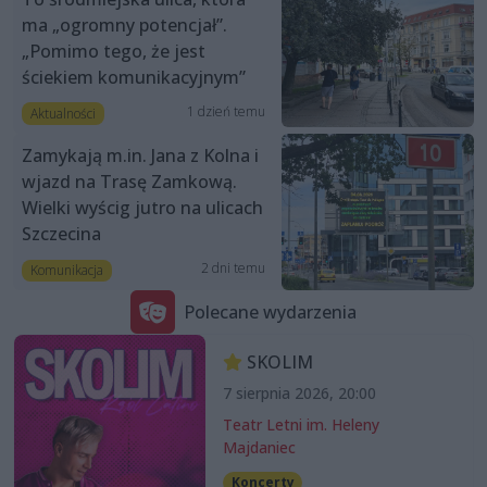
ma „ogromny potencjał”.
„Pomimo tego, że jest
ściekiem komunikacyjnym”
1 dzień temu
Aktualności
Zamykają m.in. Jana z Kolna i
wjazd na Trasę Zamkową.
Wielki wyścig jutro na ulicach
Szczecina
2 dni temu
Komunikacja
Polecane wydarzenia
SKOLIM
7 sierpnia 2026, 20:00
Teatr Letni im. Heleny
Majdaniec
Koncerty