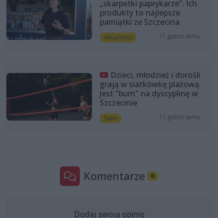
„skarpetki paprykarze”. Ich
produkty to najlepsze
pamiątki ze Szczecina
11 godzin temu
Aktualności
Dzieci, młodzież i dorośli
grają w siatkówkę plażową.
Jest "bum" na dyscyplinę w
Szczecinie
11 godzin temu
Sport
Komentarze
0
Dodaj swoją opinię