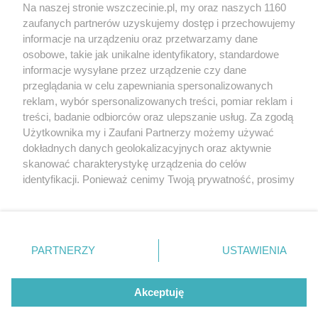
Wernisaże
Specjalny koncert z okazji
Na naszej stronie wszczecinie.pl, my oraz naszych 1160
20. urodzin portalu
zaufanych partnerów uzyskujemy dostęp i przechowujemy
Więcej
wSzczecinie.pl
informacje na urządzeniu oraz przetwarzamy dane
osobowe, takie jak unikalne identyfikatory, standardowe
Regulamin konkursów
informacje wysyłane przez urządzenie czy dane
śniadaniówka "Hej
przeglądania w celu zapewniania spersonalizowanych
Szczecin! Jest piątek!"
reklam, wybór spersonalizowanych treści, pomiar reklam i
treści, badanie odbiorców oraz ulepszanie usług. Za zgodą
Użytkownika my i Zaufani Partnerzy możemy używać
dokładnych danych geolokalizacyjnych oraz aktywnie
Partnerzy
skanować charakterystykę urządzenia do celów
Praca Szczecin
identyfikacji. Ponieważ cenimy Twoją prywatność, prosimy
o zgodę na korzystanie z tych technologii poprzez
the:protocol
kliknięcie „Akceptuję”. Zgoda jest dobrowolna i zawsze
POZASzczecin.pl
możesz ją zmienić/wycofać klikając przycisk ustawień
prywatności znajdujący się w lewym dolnym rogu strony
PARTNERZY
USTAWIENIA
. Niektóre rodzaje przetwarzania danych nie wymagają
zgody użytkownika, ale masz prawo sprzeciwić się
© 2026 wSzczecinie.pl
takiemu przetwarzaniu. Preferencje będą miały
Akceptuję
Created by GOD
zastosowania tylko na tej witrynie.