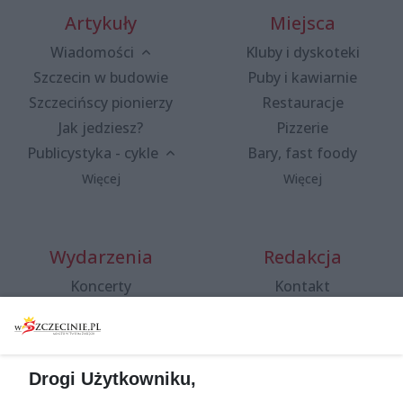
Artykuły
Miejsca
Wiadomości
Kluby i dyskoteki
Szczecin w budowie
Puby i kawiarnie
Szczecińscy pionierzy
Restauracje
Jak jedziesz?
Pizzerie
Publicystyka - cykle
Bary, fast foody
Więcej
Więcej
Wydarzenia
Redakcja
Koncerty
Kontakt
Warsztaty
Regulamin i polityka
prywatności
Spacery i oprowadzania
Reklama
Jarmarki, festyny, pchle
Drogi Użytkowniku,
targi
Redakcja