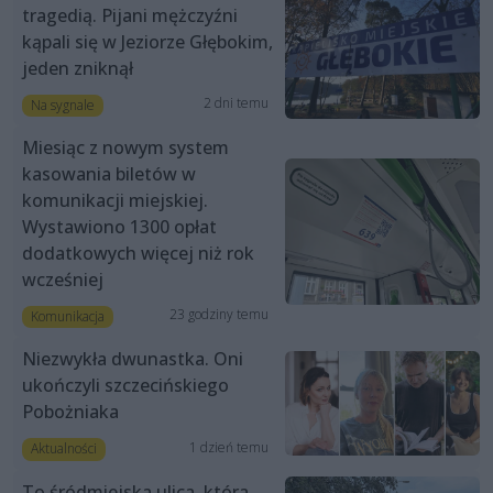
tragedią. Pijani mężczyźni
kąpali się w Jeziorze Głębokim,
jeden zniknął
2 dni temu
Na sygnale
Miesiąc z nowym system
kasowania biletów w
komunikacji miejskiej.
Wystawiono 1300 opłat
dodatkowych więcej niż rok
wcześniej
23 godziny temu
Komunikacja
Niezwykła dwunastka. Oni
ukończyli szczecińskiego
Pobożniaka
1 dzień temu
Aktualności
To śródmiejska ulica, która