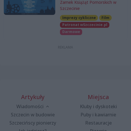
Zamek Książąt Pomorskich w
Szczecinie
Imprezy cykliczne
Film
Patronat wSzczecinie.pl
Darmowe
Artykuły
Miejsca
Wiadomości
Kluby i dyskoteki
Szczecin w budowie
Puby i kawiarnie
Szczecińscy pionierzy
Restauracje
Jak jedziesz?
Pizzerie