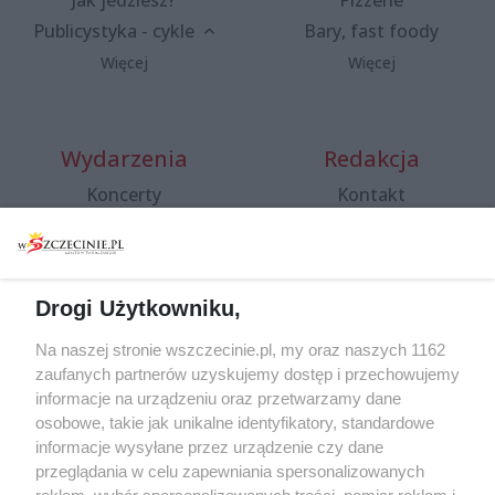
Publicystyka - cykle
Bary, fast foody
Więcej
Więcej
Wydarzenia
Redakcja
Koncerty
Kontakt
Warsztaty
Regulamin i polityka
prywatności
Spacery i oprowadzania
Reklama
Jarmarki, festyny, pchle
Drogi Użytkowniku,
targi
Redakcja
Wernisaże
Specjalny koncert z okazji
Na naszej stronie wszczecinie.pl, my oraz naszych 1162
20. urodzin portalu
zaufanych partnerów uzyskujemy dostęp i przechowujemy
Więcej
wSzczecinie.pl
informacje na urządzeniu oraz przetwarzamy dane
osobowe, takie jak unikalne identyfikatory, standardowe
Regulamin konkursów
informacje wysyłane przez urządzenie czy dane
śniadaniówka "Hej
przeglądania w celu zapewniania spersonalizowanych
Szczecin! Jest piątek!"