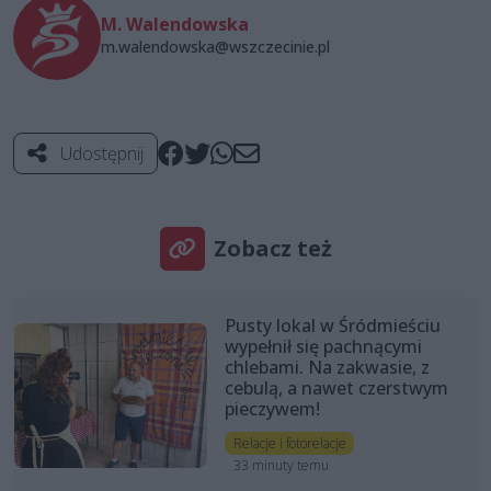
M. Walendowska
m.walendowska@wszczecinie.pl
Udostępnij
Zobacz też
Pusty lokal w Śródmieściu
wypełnił się pachnącymi
chlebami. Na zakwasie, z
cebulą, a nawet czerstwym
pieczywem!
Relacje i fotorelacje
33 minuty temu