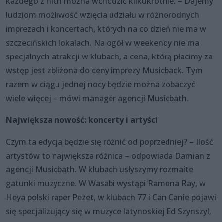
każdego z nich można wchodzić kilkukrotnie. – Dajemy
ludziom możliwość wzięcia udziału w różnorodnych
imprezach i koncertach, których na co dzień nie ma w
szczecińskich lokalach. Na ogół w weekendy nie ma
specjalnych atrakcji w klubach, a cena, którą płacimy za
wstęp jest zbliżona do ceny imprezy Musicback. Tym
razem w ciągu jednej nocy będzie można zobaczyć
wiele więcej – mówi manager agencji Musicbath.
Największa nowość: koncerty i artyści
Czym ta edycja będzie się różnić od poprzedniej? – Ilość
artystów to największa różnica – odpowiada Damian z
agencji Musicbath. W klubach usłyszymy rozmaite
gatunki muzyczne. W Wasabi wystąpi Ramona Ray, w
Heya polski raper Pezet, w klubach 77 i Can Canie pojawi
się specjalizujący się w muzyce latynoskiej Ed Szynszyl,