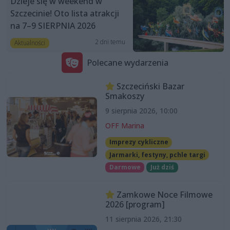
Dzieje się w weekend w
Szczecinie! Oto lista atrakcji
na 7–9 SIERPNIA 2026
2 dni temu
Aktualności
Polecane wydarzenia
Szczeciński Bazar
Smakoszy
9 sierpnia 2026, 10:00
OFF Marina
Imprezy cykliczne
Jarmarki, festyny, pchle targi
Darmowe
Już dziś
Zamkowe Noce Filmowe
2026 [program]
11 sierpnia 2026, 21:30