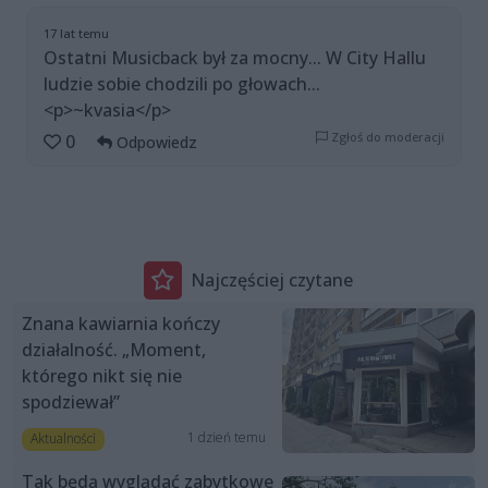
17 lat temu
Ostatni Musicback był za mocny... W City Hallu
ludzie sobie chodzili po głowach...
<p>~kvasia</p>
Zgłoś do moderacji
0
Odpowiedz
Najczęściej czytane
Znana kawiarnia kończy
działalność. „Moment,
którego nikt się nie
spodziewał”
1 dzień temu
Aktualności
Tak będą wyglądać zabytkowe