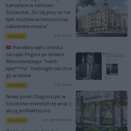
kamienice w centrum
Szczecina! „Do tej pory to nie
było możliwe w historycznej
zabudowie miasta”
2 dni temu
Inwestycje
Haniebny wpis członka
zarządu Pogoni po śmierci
Morozowskiego: “niech
spie***la”. Haditaghi nie chce
go w klubie
2 dni temu
Aktualności
Nowy punkt Diagnostyki w
Szczecinie otworzył się wraz z
akcją profilaktyczną
art. sponsorowany
Aktualności