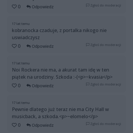
Zgłoś do moderacji
0
Odpowiedz
17 lat temu
kobranocka czaduje, z portalka nikogo nie
uswiadczysz
Zgłoś do moderacji
0
Odpowiedz
17 lat temu
Noi Rockera nie ma, a akurat tam idę w ten
piątek na urodziny. Szkoda :-(<p>~kvasia</p>
Zgłoś do moderacji
0
Odpowiedz
17 lat temu
Pewnie dlatego już teraz nie ma City Hall w
musicback, a szkoda.<p>~elomelo</p>
Zgłoś do moderacji
0
Odpowiedz