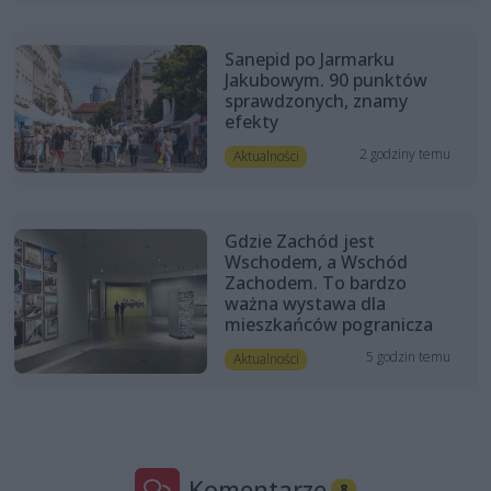
Sanepid po Jarmarku
Jakubowym. 90 punktów
sprawdzonych, znamy
efekty
2 godziny temu
Aktualności
Gdzie Zachód jest
Wschodem, a Wschód
Zachodem. To bardzo
ważna wystawa dla
mieszkańców pogranicza
5 godzin temu
Aktualności
Komentarze
8