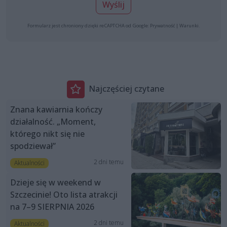
Wyślij
Formularz jest chroniony dzięki reCAPTCHA od Google:
Prywatność
|
Warunki
.
Najczęściej czytane
Znana kawiarnia kończy
działalność. „Moment,
którego nikt się nie
spodziewał”
2 dni temu
Aktualności
Dzieje się w weekend w
Szczecinie! Oto lista atrakcji
na 7–9 SIERPNIA 2026
2 dni temu
Aktualności