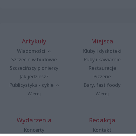
Artykuły
Miejsca
Wiadomości
Kluby i dyskoteki
Szczecin w budowie
Puby i kawiarnie
Szczecińscy pionierzy
Restauracje
Jak jedziesz?
Pizzerie
Publicystyka - cykle
Bary, fast foody
Więcej
Więcej
Wydarzenia
Redakcja
Koncerty
Kontakt