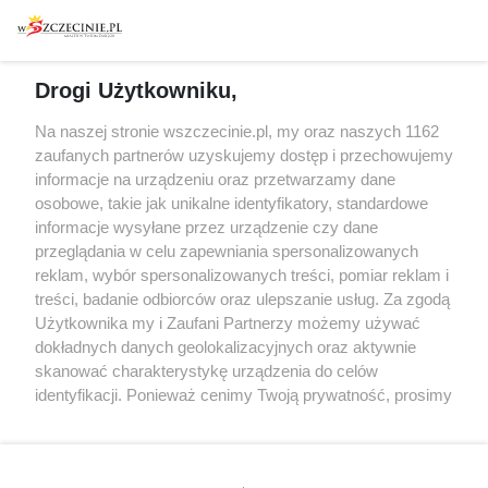
Warsztaty
Regulamin i polityka
prywatności
Spacery i oprowadzania
Reklama
Jarmarki, festyny, pchle
Drogi Użytkowniku,
targi
Redakcja
Wernisaże
Specjalny koncert z okazji
Na naszej stronie wszczecinie.pl, my oraz naszych 1162
20. urodzin portalu
zaufanych partnerów uzyskujemy dostęp i przechowujemy
Więcej
wSzczecinie.pl
informacje na urządzeniu oraz przetwarzamy dane
osobowe, takie jak unikalne identyfikatory, standardowe
Regulamin konkursów
informacje wysyłane przez urządzenie czy dane
śniadaniówka "Hej
przeglądania w celu zapewniania spersonalizowanych
Szczecin! Jest piątek!"
reklam, wybór spersonalizowanych treści, pomiar reklam i
treści, badanie odbiorców oraz ulepszanie usług. Za zgodą
Użytkownika my i Zaufani Partnerzy możemy używać
dokładnych danych geolokalizacyjnych oraz aktywnie
Partnerzy
skanować charakterystykę urządzenia do celów
Praca Szczecin
identyfikacji. Ponieważ cenimy Twoją prywatność, prosimy
o zgodę na korzystanie z tych technologii poprzez
the:protocol
kliknięcie „Akceptuję”. Zgoda jest dobrowolna i zawsze
POZASzczecin.pl
możesz ją zmienić/wycofać klikając przycisk ustawień