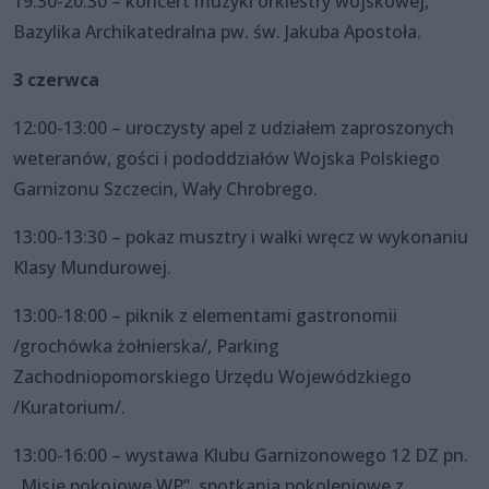
19:30-20:30 – koncert muzyki orkiestry wojskowej,
Bazylika Archikatedralna pw. św. Jakuba Apostoła.
3 czerwca
12:00-13:00 – uroczysty apel z udziałem zaproszonych
weteranów, gości i pododdziałów Wojska Polskiego
Garnizonu Szczecin, Wały Chrobrego.
13:00-13:30 – pokaz musztry i walki wręcz w wykonaniu
Klasy Mundurowej.
13:00-18:00 – piknik z elementami gastronomii
/grochówka żołnierska/, Parking
Zachodniopomorskiego Urzędu Wojewódzkiego
/Kuratorium/.
13:00-16:00 – wystawa Klubu Garnizonowego 12 DZ pn.
„Misje pokojowe WP”, spotkania pokoleniowe z