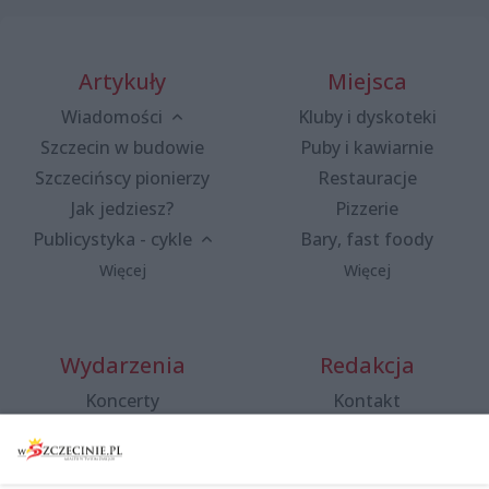
Artykuły
Miejsca
Wiadomości
Kluby i dyskoteki
Szczecin w budowie
Puby i kawiarnie
Szczecińscy pionierzy
Restauracje
Jak jedziesz?
Pizzerie
Publicystyka - cykle
Bary, fast foody
Więcej
Więcej
Wydarzenia
Redakcja
Koncerty
Kontakt
Warsztaty
Regulamin i polityka
prywatności
Spacery i oprowadzania
Reklama