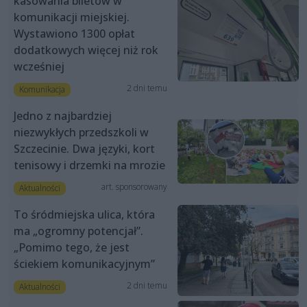
kasowania biletów w
komunikacji miejskiej.
Wystawiono 1300 opłat
dodatkowych więcej niż rok
wcześniej
2 dni temu
Komunikacja
Jedno z najbardziej
niezwykłych przedszkoli w
Szczecinie. Dwa języki, kort
tenisowy i drzemki na mrozie
art. sponsorowany
Aktualności
To śródmiejska ulica, która
ma „ogromny potencjał”.
„Pomimo tego, że jest
ściekiem komunikacyjnym”
2 dni temu
Aktualności