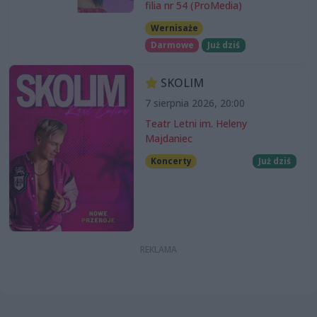
filia nr 54 (ProMedia)
Wernisaże
Darmowe
Już dziś
SKOLIM
7 sierpnia 2026, 20:00
Teatr Letni im. Heleny
Majdaniec
Koncerty
Już dziś