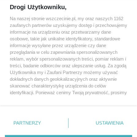
Jarmarki, festyny, pchle
Drogi Użytkowniku,
targi
Redakcja
Wernisaże
Specjalny koncert z okazji
Na naszej stronie wszczecinie.pl, my oraz naszych 1162
20. urodzin portalu
zaufanych partnerów uzyskujemy dostęp i przechowujemy
Więcej
wSzczecinie.pl
informacje na urządzeniu oraz przetwarzamy dane
osobowe, takie jak unikalne identyfikatory, standardowe
Regulamin konkursów
informacje wysyłane przez urządzenie czy dane
śniadaniówka "Hej
przeglądania w celu zapewniania spersonalizowanych
Szczecin! Jest piątek!"
reklam, wybór spersonalizowanych treści, pomiar reklam i
treści, badanie odbiorców oraz ulepszanie usług. Za zgodą
Użytkownika my i Zaufani Partnerzy możemy używać
dokładnych danych geolokalizacyjnych oraz aktywnie
Partnerzy
skanować charakterystykę urządzenia do celów
Praca Szczecin
identyfikacji. Ponieważ cenimy Twoją prywatność, prosimy
o zgodę na korzystanie z tych technologii poprzez
the:protocol
kliknięcie „Akceptuję”. Zgoda jest dobrowolna i zawsze
POZASzczecin.pl
możesz ją zmienić/wycofać klikając przycisk ustawień
prywatności znajdujący się w lewym dolnym rogu strony
PARTNERZY
USTAWIENIA
. Niektóre rodzaje przetwarzania danych nie wymagają
zgody użytkownika, ale masz prawo sprzeciwić się
© 2026 wSzczecinie.pl