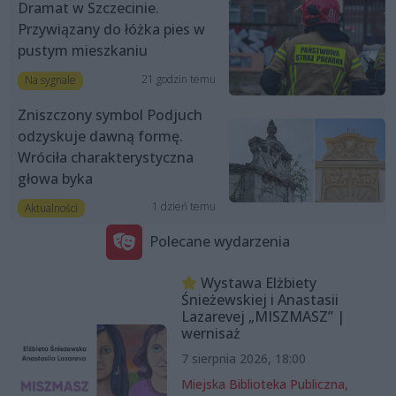
Dramat w Szczecinie.
Przywiązany do łóżka pies w
pustym mieszkaniu
21 godzin temu
Na sygnale
Zniszczony symbol Podjuch
odzyskuje dawną formę.
Wróciła charakterystyczna
głowa byka
1 dzień temu
Aktualności
Polecane wydarzenia
Wystawa Elżbiety
Śnieżewskiej i Anastasii
Lazarevej „MISZMASZ” |
wernisaż
7 sierpnia 2026, 18:00
Miejska Biblioteka Publiczna,