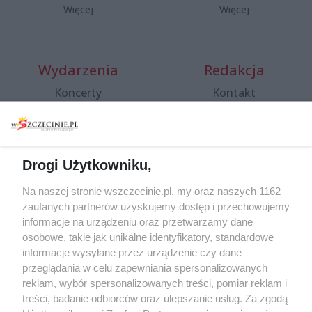
Więcej
Więcej
Wydarzenia
Redakcja
Koncerty
Kontakt
Warsztaty
Regulamin i polityka
prywatności
Spacery i oprowadzania
Reklama
Jarmarki, festyny, pchle
Drogi Użytkowniku,
targi
Redakcja
Wernisaże
Specjalny koncert z okazji
Na naszej stronie wszczecinie.pl, my oraz naszych 1162
20. urodzin portalu
zaufanych partnerów uzyskujemy dostęp i przechowujemy
Więcej
wSzczecinie.pl
informacje na urządzeniu oraz przetwarzamy dane
osobowe, takie jak unikalne identyfikatory, standardowe
Regulamin konkursów
informacje wysyłane przez urządzenie czy dane
śniadaniówka "Hej
przeglądania w celu zapewniania spersonalizowanych
Szczecin! Jest piątek!"
reklam, wybór spersonalizowanych treści, pomiar reklam i
treści, badanie odbiorców oraz ulepszanie usług. Za zgodą