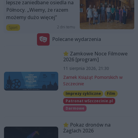
lepsze zaniedbane osiedla na
Północy. „Wiemy, że razem
możemy dużo więcej”
2 dni temu
Sport
Polecane wydarzenia
Zamkowe Noce Filmowe
2026 [program]
11 sierpnia 2026, 21:30
Zamek Książąt Pomorskich w
Szczecinie
Imprezy cykliczne
Film
Patronat wSzczecinie.pl
Darmowe
Pokaz dronów na
Żaglach 2026