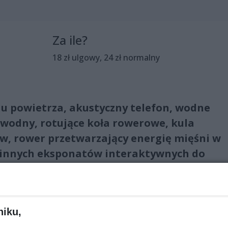
Za ile?
18 zł ulgowy, 24 zł normalny
iu powietrza, akustyczny telefon, wodne
 wodny, rotujące koła rowerowe, kula
w, rower przetwarzający energię mięśni w
0 innych eksponatów interaktywnych do
lnie eksperymentów!Zabawa gwarantowana
niku,
ykać eksponatów” – zwiedzający wystawę powinni