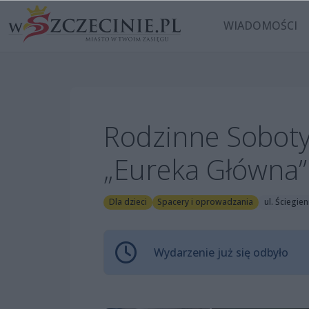
WIADOMOŚCI
Rodzinne Soboty
„Eureka Główna”
Dla dzieci
Spacery i oprowadzania
ul. Ściegie
Wydarzenie już się odbyło