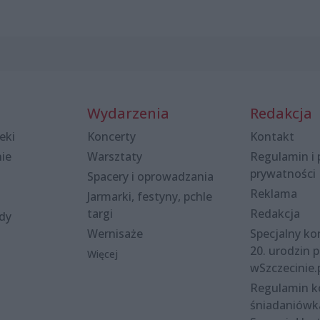
Wydarzenia
Redakcja
eki
Koncerty
Kontakt
nie
Warsztaty
Regulamin i 
prywatności
Spacery i oprowadzania
Reklama
Jarmarki, festyny, pchle
targi
Redakcja
ody
Wernisaże
Specjalny kon
20. urodzin p
Więcej
wSzczecinie.
Regulamin 
śniadaniówk