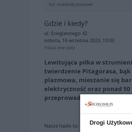
fot. materiały prasowe
Gdzie i kiedy?
ul. Ściegiennego 42
sobota, 16 września 2023, 10:00
Pokaż inne daty
Lewitująca piłka w strumien
twierdzenie Pitagorasa, bąk
plazmowa, mieszanie się bar
elektryczność oraz ponad 5
przeprowadzania samodzie
Drogi Użytkow
Nasze hasło to: „zabrania się NIE dot