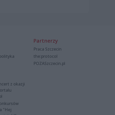
Partnerzy
Praca Szczecin
polityka
the:protocol
POZASzczecin.pl
cert z okazji
ortalu
pl
konkursów
a "Hej