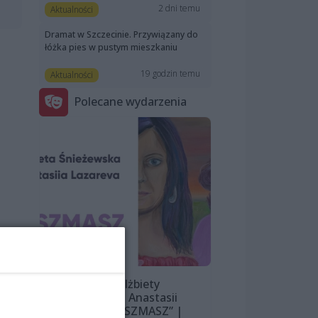
2 dni temu
Aktualności
Dramat w Szczecinie. Przywiązany do
łóżka pies w pustym mieszkaniu
19 godzin temu
Aktualności
Polecane wydarzenia
!
Wystawa Elżbiety
Śnieżewskiej i Anastasii
Lazarevej „MISZMASZ” |