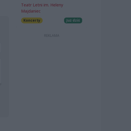
Teatr Letni im. Heleny
Majdaniec
Koncerty
Już dziś