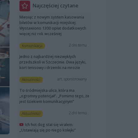
Najczęściej czytane
Miesiąc z nowym system kasowania
biletów w komunikacji miejskiej.
Wystawiono 1300 opłat dodatkowych
więcej niż rok wcześniej
2 dni temu
Komunikacja
Jedno z najbardziej niezwykłych
przedszkoli w Szczecinie. Dwa języki,
kort tenisowy i drzemki na mrozie
art. sponsorowany
Aktualności
To śródmiejska ulica, która ma
„ogromny potencjał”. „Pomimo tego, że
jest ściekiem komunikacyjnym”
2 dni temu
Aktualności
Ich hot dog stał się viralem.
„Ustawiają się po niego kolejki”