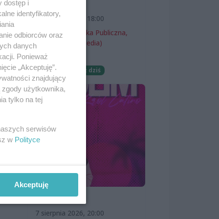
 dostęp i
wernisaż
lne identyfikatory,
py
7 sierpnia 2026, 18:00
iania
Miejska Biblioteka Publiczna,
anie odbiorców oraz
filia nr 54 (ProMedia)
nych danych
kacji. Ponieważ
Wernisaże
ięcie „Akceptuję”.
Darmowe
Już dziś
ywatności znajdujący
ą zgody użytkownika,
żna
 tylko na tej
 naszych serwisów
esz w
Polityce
Akceptuję
SKOLIM
7 sierpnia 2026, 20:00