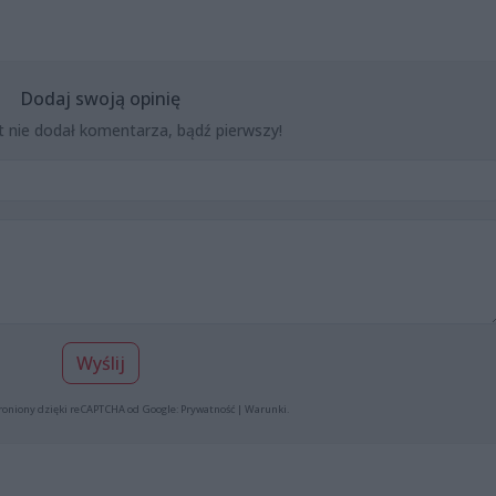
Dodaj swoją opinię
t nie dodał komentarza, bądź pierwszy!
Wyślij
roniony dzięki reCAPTCHA od Google:
Prywatność
|
Warunki
.