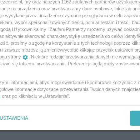
znajdujących się u nas eksperymentów. Nasz animator
zczecinie.pl, my oraz naszych 1162 zaufanych partnerów uzyskujemy
cje na urządzeniu oraz przetwarzamy dane osobowe, takie jak unika
adzi także kilka dodatkowych pokazów-niespodzianek z gru
je wysyłane przez urządzenie czy dane przeglądania w celu zapewn
(np. pokaz wykorzystania energii wiatru, panelu
klam, wybór spersonalizowanych treści, pomiar reklam i treści, bad
inowego Otto i Diesla, silnika elektrycznego i prądnicy) lub
 zgodą Użytkownika my i Zaufani Partnerzy możemy używać dokład
az aktywnie skanować charakterystykę urządzenia do celów identyfi
ego (np. pokaz rozchodzenia się fal podłużnych i
ść, prosimy o zgodę na korzystanie z tych technologii poprzez klikn
trzu).
a i zawsze możesz ją zmienić/wycofać klikając przycisk ustawień pr
ogu strony
. Niektóre rodzaje przetwarzania danych nie wymagaj
ndacji Eureka oraz innych bieżących działań i atrakcji mo
iwić się takiemu przetwarzaniu. Preferencje będą miały zastosowania
ka.edu.pl Mamy też własny kanał
nad 240 filmami popularyzującymi naukę.
szymi informacjami, abyś mógł świadomie i komfortowo korzystać z
gółowe informacje dotyczące przetwarzania Twoich danych znajdzi
 email: info@fundacja-eureka.edu.pl
s
oraz po kliknięciu w „Ustawienia”.
USTAWIENIA