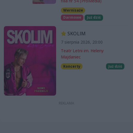
filia nr 54 (ProMedia)
Wernisaże
Darmowe
Już dziś
SKOLIM
7 sierpnia 2026, 20:00
Teatr Letni im. Heleny
Majdaniec
Koncerty
Już dziś