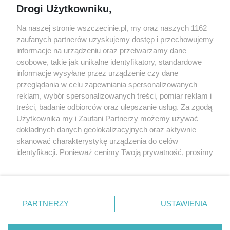
Drogi Użytkowniku,
targi
Redakcja
Wernisaże
Specjalny koncert z okazji
Na naszej stronie wszczecinie.pl, my oraz naszych 1162
20. urodzin portalu
zaufanych partnerów uzyskujemy dostęp i przechowujemy
Więcej
wSzczecinie.pl
informacje na urządzeniu oraz przetwarzamy dane
osobowe, takie jak unikalne identyfikatory, standardowe
Regulamin konkursów
informacje wysyłane przez urządzenie czy dane
śniadaniówka "Hej
przeglądania w celu zapewniania spersonalizowanych
Szczecin! Jest piątek!"
reklam, wybór spersonalizowanych treści, pomiar reklam i
treści, badanie odbiorców oraz ulepszanie usług. Za zgodą
Użytkownika my i Zaufani Partnerzy możemy używać
dokładnych danych geolokalizacyjnych oraz aktywnie
Partnerzy
skanować charakterystykę urządzenia do celów
Praca Szczecin
identyfikacji. Ponieważ cenimy Twoją prywatność, prosimy
o zgodę na korzystanie z tych technologii poprzez
the:protocol
kliknięcie „Akceptuję”. Zgoda jest dobrowolna i zawsze
POZASzczecin.pl
możesz ją zmienić/wycofać klikając przycisk ustawień
prywatności znajdujący się w lewym dolnym rogu strony
PARTNERZY
USTAWIENIA
. Niektóre rodzaje przetwarzania danych nie wymagają
zgody użytkownika, ale masz prawo sprzeciwić się
© 2026 wSzczecinie.pl