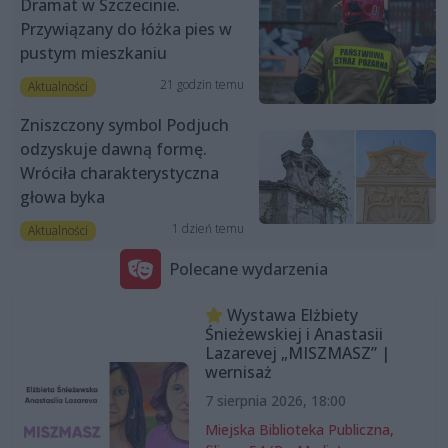
Dramat w Szczecinie.
Przywiązany do łóżka pies w
pustym mieszkaniu
21 godzin temu
Aktualności
Zniszczony symbol Podjuch
odzyskuje dawną formę.
Wróciła charakterystyczna
głowa byka
1 dzień temu
Aktualności
Polecane wydarzenia
Wystawa Elżbiety
Śnieżewskiej i Anastasii
Lazarevej „MISZMASZ” |
wernisaż
7 sierpnia 2026, 18:00
Miejska Biblioteka Publiczna,