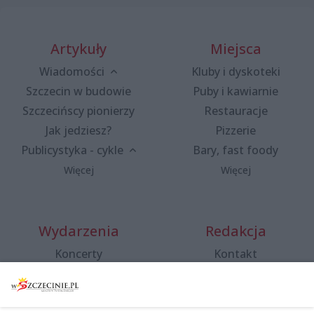
Artykuły
Miejsca
Wiadomości
Kluby i dyskoteki
Szczecin w budowie
Puby i kawiarnie
Szczecińscy pionierzy
Restauracje
Jak jedziesz?
Pizzerie
Publicystyka - cykle
Bary, fast foody
Więcej
Więcej
Wydarzenia
Redakcja
Koncerty
Kontakt
Warsztaty
Regulamin i polityka
prywatności
Spacery i oprowadzania
Reklama
Jarmarki, festyny, pchle