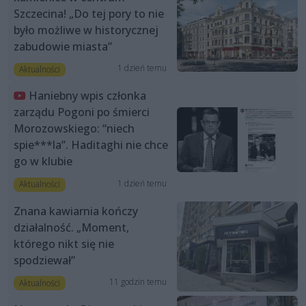
Szczecina! „Do tej pory to nie
było możliwe w historycznej
zabudowie miasta”
1 dzień temu
Aktualności
Haniebny wpis członka
zarządu Pogoni po śmierci
Morozowskiego: “niech
spie***la”. Haditaghi nie chce
go w klubie
1 dzień temu
Aktualności
Znana kawiarnia kończy
działalność. „Moment,
którego nikt się nie
spodziewał”
11 godzin temu
Aktualności