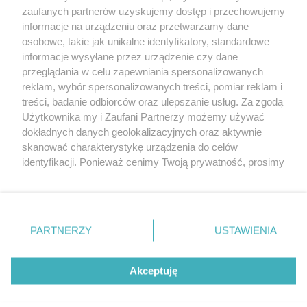
20. urodzin portalu
zaufanych partnerów uzyskujemy dostęp i przechowujemy
Więcej
wSzczecinie.pl
informacje na urządzeniu oraz przetwarzamy dane
osobowe, takie jak unikalne identyfikatory, standardowe
Regulamin konkursów
informacje wysyłane przez urządzenie czy dane
śniadaniówka "Hej
przeglądania w celu zapewniania spersonalizowanych
Szczecin! Jest piątek!"
reklam, wybór spersonalizowanych treści, pomiar reklam i
treści, badanie odbiorców oraz ulepszanie usług. Za zgodą
Użytkownika my i Zaufani Partnerzy możemy używać
dokładnych danych geolokalizacyjnych oraz aktywnie
Partnerzy
skanować charakterystykę urządzenia do celów
Praca Szczecin
identyfikacji. Ponieważ cenimy Twoją prywatność, prosimy
o zgodę na korzystanie z tych technologii poprzez
the:protocol
kliknięcie „Akceptuję”. Zgoda jest dobrowolna i zawsze
POZASzczecin.pl
możesz ją zmienić/wycofać klikając przycisk ustawień
prywatności znajdujący się w lewym dolnym rogu strony
PARTNERZY
USTAWIENIA
. Niektóre rodzaje przetwarzania danych nie wymagają
zgody użytkownika, ale masz prawo sprzeciwić się
© 2026 wSzczecinie.pl
takiemu przetwarzaniu. Preferencje będą miały
Akceptuję
Created by GOD
zastosowania tylko na tej witrynie.