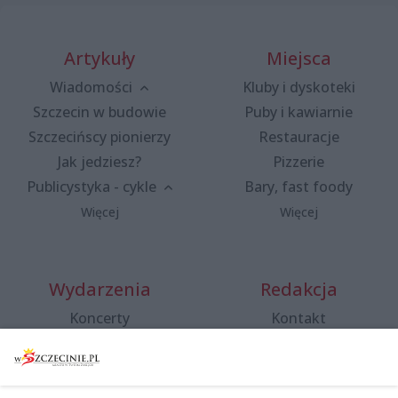
Artykuły
Miejsca
Wiadomości
Kluby i dyskoteki
Szczecin w budowie
Puby i kawiarnie
Szczecińscy pionierzy
Restauracje
Jak jedziesz?
Pizzerie
Publicystyka - cykle
Bary, fast foody
Więcej
Więcej
Wydarzenia
Redakcja
Koncerty
Kontakt
Warsztaty
Regulamin i polityka
prywatności
Spacery i oprowadzania
Reklama
Jarmarki, festyny, pchle