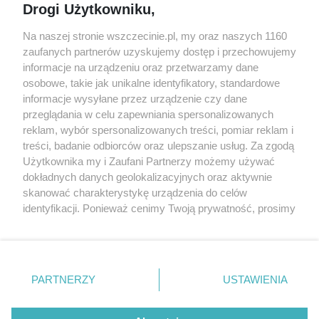
Drogi Użytkowniku,
targi
Redakcja
Wernisaże
Specjalny koncert z okazji
Na naszej stronie wszczecinie.pl, my oraz naszych 1160
20. urodzin portalu
zaufanych partnerów uzyskujemy dostęp i przechowujemy
Więcej
wSzczecinie.pl
informacje na urządzeniu oraz przetwarzamy dane
osobowe, takie jak unikalne identyfikatory, standardowe
Regulamin konkursów
informacje wysyłane przez urządzenie czy dane
śniadaniówka "Hej
przeglądania w celu zapewniania spersonalizowanych
Szczecin! Jest piątek!"
reklam, wybór spersonalizowanych treści, pomiar reklam i
treści, badanie odbiorców oraz ulepszanie usług. Za zgodą
Użytkownika my i Zaufani Partnerzy możemy używać
dokładnych danych geolokalizacyjnych oraz aktywnie
Partnerzy
skanować charakterystykę urządzenia do celów
Praca Szczecin
identyfikacji. Ponieważ cenimy Twoją prywatność, prosimy
o zgodę na korzystanie z tych technologii poprzez
the:protocol
kliknięcie „Akceptuję”. Zgoda jest dobrowolna i zawsze
POZASzczecin.pl
możesz ją zmienić/wycofać klikając przycisk ustawień
prywatności znajdujący się w lewym dolnym rogu strony
PARTNERZY
USTAWIENIA
. Niektóre rodzaje przetwarzania danych nie wymagają
zgody użytkownika, ale masz prawo sprzeciwić się
© 2026 wSzczecinie.pl
takiemu przetwarzaniu. Preferencje będą miały