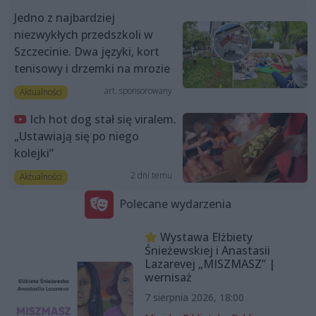
Jedno z najbardziej
niezwykłych przedszkoli w
Szczecinie. Dwa języki, kort
tenisowy i drzemki na mrozie
art. sponsorowany
Aktualności
Ich hot dog stał się viralem.
„Ustawiają się po niego
kolejki”
2 dni temu
Aktualności
Polecane wydarzenia
Wystawa Elżbiety
Śnieżewskiej i Anastasii
Lazarevej „MISZMASZ” |
wernisaż
7 sierpnia 2026, 18:00