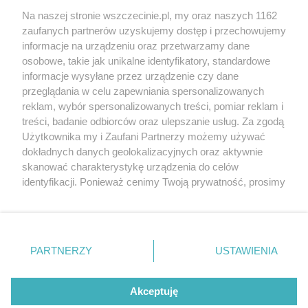
Wernisaże
Specjalny koncert z okazji
Na naszej stronie wszczecinie.pl, my oraz naszych 1162
20. urodzin portalu
zaufanych partnerów uzyskujemy dostęp i przechowujemy
Więcej
wSzczecinie.pl
informacje na urządzeniu oraz przetwarzamy dane
osobowe, takie jak unikalne identyfikatory, standardowe
Regulamin konkursów
informacje wysyłane przez urządzenie czy dane
śniadaniówka "Hej
przeglądania w celu zapewniania spersonalizowanych
Szczecin! Jest piątek!"
reklam, wybór spersonalizowanych treści, pomiar reklam i
treści, badanie odbiorców oraz ulepszanie usług. Za zgodą
Użytkownika my i Zaufani Partnerzy możemy używać
dokładnych danych geolokalizacyjnych oraz aktywnie
Partnerzy
skanować charakterystykę urządzenia do celów
Praca Szczecin
identyfikacji. Ponieważ cenimy Twoją prywatność, prosimy
o zgodę na korzystanie z tych technologii poprzez
the:protocol
kliknięcie „Akceptuję”. Zgoda jest dobrowolna i zawsze
POZASzczecin.pl
możesz ją zmienić/wycofać klikając przycisk ustawień
prywatności znajdujący się w lewym dolnym rogu strony
PARTNERZY
USTAWIENIA
. Niektóre rodzaje przetwarzania danych nie wymagają
zgody użytkownika, ale masz prawo sprzeciwić się
© 2026 wSzczecinie.pl
takiemu przetwarzaniu. Preferencje będą miały
Akceptuję
Created by GOD
zastosowania tylko na tej witrynie.