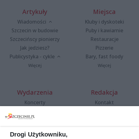
Artykuły
Miejsca
Wiadomości
Kluby i dyskoteki
Szczecin w budowie
Puby i kawiarnie
Szczecińscy pionierzy
Restauracje
Jak jedziesz?
Pizzerie
Publicystyka - cykle
Bary, fast foody
Więcej
Więcej
Wydarzenia
Redakcja
Koncerty
Kontakt
Warsztaty
Regulamin i polityka
prywatności
Spacery i oprowadzania
Reklama
Jarmarki, festyny, pchle
Drogi Użytkowniku,
targi
Redakcja