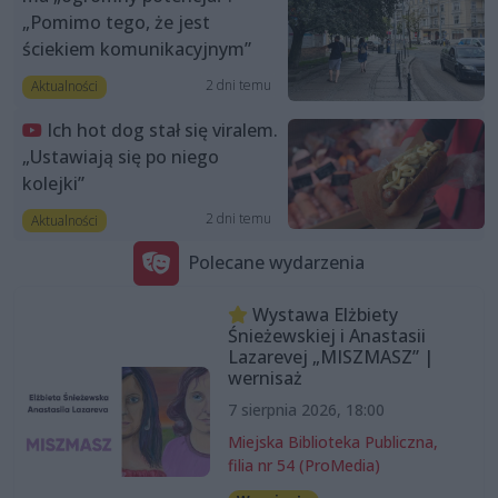
„Pomimo tego, że jest
ściekiem komunikacyjnym”
2 dni temu
Aktualności
Ich hot dog stał się viralem.
„Ustawiają się po niego
kolejki”
2 dni temu
Aktualności
Polecane wydarzenia
Wystawa Elżbiety
Śnieżewskiej i Anastasii
Lazarevej „MISZMASZ” |
wernisaż
7 sierpnia 2026, 18:00
Miejska Biblioteka Publiczna,
filia nr 54 (ProMedia)