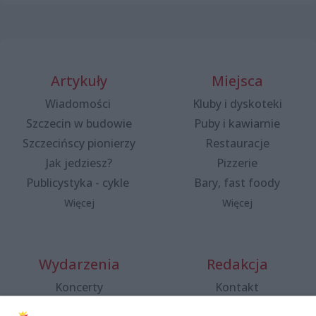
Artykuły
Miejsca
Wiadomości
Kluby i dyskoteki
Szczecin w budowie
Puby i kawiarnie
Szczecińscy pionierzy
Restauracje
Jak jedziesz?
Pizzerie
Publicystyka - cykle
Bary, fast foody
Więcej
Więcej
Wydarzenia
Redakcja
Koncerty
Kontakt
Warsztaty
Regulamin i polityka