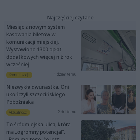
Najczęściej czytane
Miesiąc z nowym system
kasowania biletów w
komunikacji miejskiej.
Wystawiono 1300 opłat
dodatkowych więcej niż rok
wcześniej
1 dzień temu
Komunikacja
Niezwykła dwunastka. Oni
ukończyli szczecińskiego
Pobożniaka
2 dni temu
Aktualności
To śródmiejska ulica, która
ma „ogromny potencjał”.
„Pomimo tego, że jest