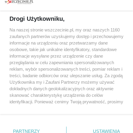
prywatności
Spacery i oprowadzania
Reklama
Jarmarki, festyny, pchle
Drogi Użytkowniku,
targi
Redakcja
Wernisaże
Specjalny koncert z okazji
Na naszej stronie wszczecinie.pl, my oraz naszych 1160
20. urodzin portalu
zaufanych partnerów uzyskujemy dostęp i przechowujemy
Więcej
wSzczecinie.pl
informacje na urządzeniu oraz przetwarzamy dane
osobowe, takie jak unikalne identyfikatory, standardowe
Regulamin konkursów
informacje wysyłane przez urządzenie czy dane
śniadaniówka "Hej
przeglądania w celu zapewniania spersonalizowanych
Szczecin! Jest piątek!"
reklam, wybór spersonalizowanych treści, pomiar reklam i
treści, badanie odbiorców oraz ulepszanie usług. Za zgodą
Użytkownika my i Zaufani Partnerzy możemy używać
dokładnych danych geolokalizacyjnych oraz aktywnie
Partnerzy
skanować charakterystykę urządzenia do celów
Praca Szczecin
identyfikacji. Ponieważ cenimy Twoją prywatność, prosimy
o zgodę na korzystanie z tych technologii poprzez
the:protocol
kliknięcie „Akceptuję”. Zgoda jest dobrowolna i zawsze
POZASzczecin.pl
możesz ją zmienić/wycofać klikając przycisk ustawień
prywatności znajdujący się w lewym dolnym rogu strony
PARTNERZY
USTAWIENIA