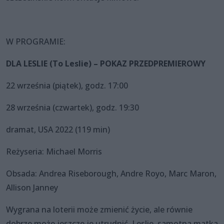
W PROGRAMIE:
DLA LESLIE (To Leslie) – POKAZ PRZEDPREMIEROWY
22 września (piątek), godz. 17:00
28 września (czwartek), godz. 19:30
dramat, USA 2022 (119 min)
Reżyseria: Michael Morris
Obsada: Andrea Riseborough, Andre Royo, Marc Maron,
Allison Janney
Wygrana na loterii może zmienić życie, ale równie
dobrze może jeszcze je utrudnić. Leslie, samotna matka