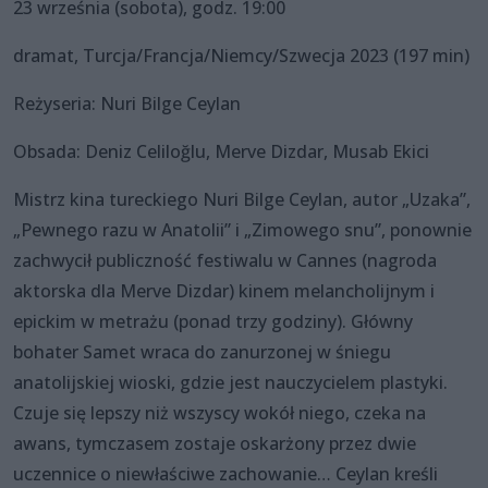
23 września (sobota), godz. 19:00
dramat, Turcja/Francja/Niemcy/Szwecja 2023 (197 min)
Reżyseria: Nuri Bilge Ceylan
Obsada: Deniz Celiloğlu, Merve Dizdar, Musab Ekici
Mistrz kina tureckiego Nuri Bilge Ceylan, autor „Uzaka”,
„Pewnego razu w Anatolii” i „Zimowego snu”, ponownie
zachwycił publiczność festiwalu w Cannes (nagroda
aktorska dla Merve Dizdar) kinem melancholijnym i
epickim w metrażu (ponad trzy godziny). Główny
bohater Samet wraca do zanurzonej w śniegu
anatolijskiej wioski, gdzie jest nauczycielem plastyki.
Czuje się lepszy niż wszyscy wokół niego, czeka na
awans, tymczasem zostaje oskarżony przez dwie
uczennice o niewłaściwe zachowanie… Ceylan kreśli