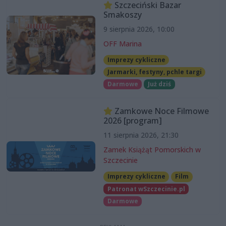
Szczeciński Bazar
Smakoszy
9 sierpnia 2026, 10:00
OFF Marina
Imprezy cykliczne
Jarmarki, festyny, pchle targi
Darmowe
Już dziś
Zamkowe Noce Filmowe
2026 [program]
11 sierpnia 2026, 21:30
Zamek Książąt Pomorskich w
Szczecinie
Imprezy cykliczne
Film
Patronat wSzczecinie.pl
Darmowe