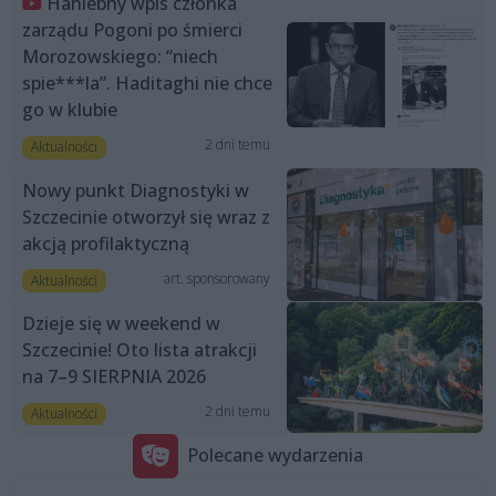
Haniebny wpis członka
zarządu Pogoni po śmierci
Morozowskiego: “niech
spie***la”. Haditaghi nie chce
go w klubie
2 dni temu
Aktualności
Nowy punkt Diagnostyki w
Szczecinie otworzył się wraz z
akcją profilaktyczną
art. sponsorowany
Aktualności
Dzieje się w weekend w
Szczecinie! Oto lista atrakcji
na 7–9 SIERPNIA 2026
2 dni temu
Aktualności
Polecane wydarzenia