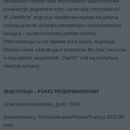
ukraińskich filmów roku mistrzowsko splata filmowe
konwencje, pogańskie mity i ukraińską rzeczywistość.
W „Pamfirze” migracja zarobkowa wydaje się jedyną
szansą ucieczki od braku perspektyw i wszechobecnej
korupcji – na lata rozdziela jednak rodziny.
Pobrzmiewają tu też dalekie echa wojny, dopisując
filmowi nowe, zaskakujące znaczenia. Bo choć nie mówi
o niej wprost, wizjonerski „Pamfir” stał się metaforą
obecnej sytuacji.
SKĄD DOKĄD – POKAZ PRZEDPREMIEROWY
24 września (niedziela), godz. 19:00
dokumentalny, Polska/Ukraina/Polska/Francja 2023 (85
min)