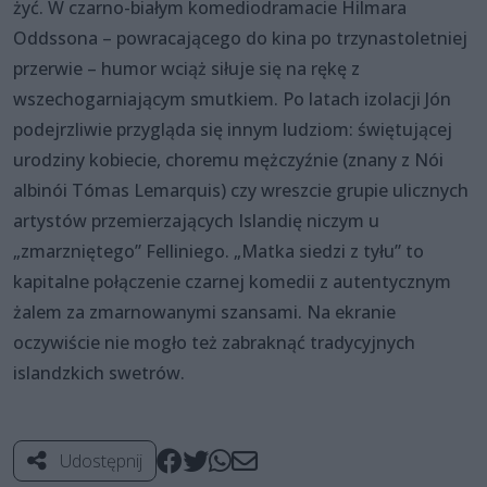
żyć. W czarno-białym komediodramacie Hilmara
Oddssona – powracającego do kina po trzynastoletniej
przerwie – humor wciąż siłuje się na rękę z
wszechogarniającym smutkiem. Po latach izolacji Jón
podejrzliwie przygląda się innym ludziom: świętującej
urodziny kobiecie, choremu mężczyźnie (znany z Nói
albinói Tómas Lemarquis) czy wreszcie grupie ulicznych
artystów przemierzających Islandię niczym u
„zmarzniętego” Felliniego. „Matka siedzi z tyłu” to
kapitalne połączenie czarnej komedii z autentycznym
żalem za zmarnowanymi szansami. Na ekranie
oczywiście nie mogło też zabraknąć tradycyjnych
islandzkich swetrów.
Udostępnij