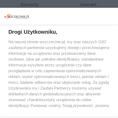
Koncerty
Kontakt
Warsztaty
Regulamin i polityka
prywatności
Spacery i oprowadzania
Reklama
Jarmarki, festyny, pchle
Drogi Użytkowniku,
targi
Redakcja
Wernisaże
Specjalny koncert z okazji
Na naszej stronie wszczecinie.pl, my oraz naszych 1162
20. urodzin portalu
zaufanych partnerów uzyskujemy dostęp i przechowujemy
Więcej
wSzczecinie.pl
informacje na urządzeniu oraz przetwarzamy dane
osobowe, takie jak unikalne identyfikatory, standardowe
Regulamin konkursów
informacje wysyłane przez urządzenie czy dane
śniadaniówka "Hej
przeglądania w celu zapewniania spersonalizowanych
Szczecin! Jest piątek!"
reklam, wybór spersonalizowanych treści, pomiar reklam i
treści, badanie odbiorców oraz ulepszanie usług. Za zgodą
Użytkownika my i Zaufani Partnerzy możemy używać
dokładnych danych geolokalizacyjnych oraz aktywnie
Partnerzy
skanować charakterystykę urządzenia do celów
Praca Szczecin
identyfikacji. Ponieważ cenimy Twoją prywatność, prosimy
o zgodę na korzystanie z tych technologii poprzez
the:protocol
kliknięcie „Akceptuję”. Zgoda jest dobrowolna i zawsze