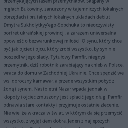
przemykających lasem przemytników. Skąpany w
mgłach Bukowiny, zanurzony w tajemniczych lokalnych
obrzędach i brutalnych lokalnych układach debiut
Dmytra Sukholytkyy’ego-Sobchuka to nieoczywisty
portret ukraińskiej prowincji, a zarazem uniwersalna
opowieść o bezwarunkowej miłości. O synu, który chce
być jak ojciec i ojcu, który zrobi wszystko, by syn nie
poszedł w jego ślady. Tytułowy Pamfir, niegdyś
przemytnik, dziś robotnik zarabiający na chleb w Polsce,
wraca do domu w Zachodniej Ukrainie. Chce spędzić we
wsi doroczny karnawał, a przede wszystkim pobyć z
żoną i synem. Nastoletni Nazar wpada jednak w
kłopoty i ojciec zmuszony jest spłacić jego dług. Pamfir
odnawia stare kontakty i przyjmuje ostatnie zlecenie.
Nie wie, że wkracza w świat, w którym da się przemycić
wszystko, z wyjątkiem dobra. Jeden z najlepszych