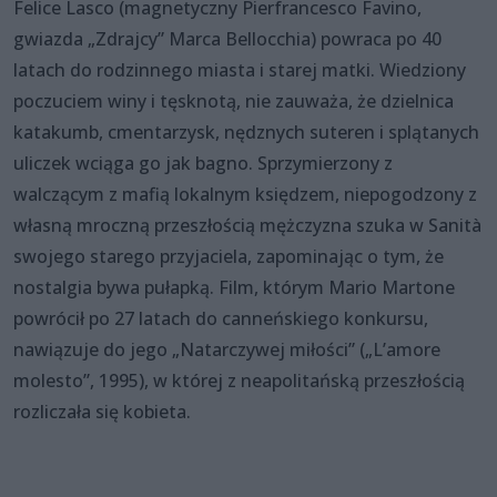
Felice Lasco (magnetyczny Pierfrancesco Favino,
gwiazda „Zdrajcy” Marca Bellocchia) powraca po 40
latach do rodzinnego miasta i starej matki. Wiedziony
poczuciem winy i tęsknotą, nie zauważa, że dzielnica
katakumb, cmentarzysk, nędznych suteren i splątanych
uliczek wciąga go jak bagno. Sprzymierzony z
walczącym z mafią lokalnym księdzem, niepogodzony z
własną mroczną przeszłością mężczyzna szuka w Sanità
swojego starego przyjaciela, zapominając o tym, że
nostalgia bywa pułapką. Film, którym Mario Martone
powrócił po 27 latach do canneńskiego konkursu,
nawiązuje do jego „Natarczywej miłości” („L’amore
molesto”, 1995), w której z neapolitańską przeszłością
rozliczała się kobieta.