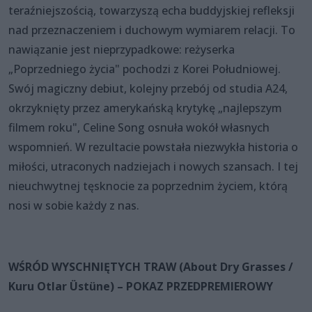
teraźniejszością, towarzyszą echa buddyjskiej refleksji
nad przeznaczeniem i duchowym wymiarem relacji. To
nawiązanie jest nieprzypadkowe: reżyserka
„Poprzedniego życia" pochodzi z Korei Południowej.
Swój magiczny debiut, kolejny przebój od studia A24,
okrzyknięty przez amerykańską krytykę „najlepszym
filmem roku", Celine Song osnuła wokół własnych
wspomnień. W rezultacie powstała niezwykła historia o
miłości, utraconych nadziejach i nowych szansach. I tej
nieuchwytnej tęsknocie za poprzednim życiem, którą
nosi w sobie każdy z nas.
WŚRÓD WYSCHNIĘTYCH TRAW (About Dry Grasses /
Kuru Otlar Üstüne) – POKAZ PRZEDPREMIEROWY