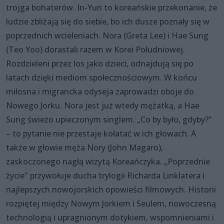
trojga bohaterów. In-Yun to koreańskie przekonanie, że
ludzie zbliżają się do siebie, bo ich dusze poznały się w
poprzednich wcieleniach. Nora (Greta Lee) i Hae Sung
(Teo Yoo) dorastali razem w Korei Południowej.
Rozdzieleni przez los jako dzieci, odnajdują się po
latach dzięki mediom społecznościowym. W końcu
miłosna i migrancka odyseja zaprowadzi oboje do
Nowego Jorku. Nora jest już wtedy mężatką, a Hae
Sung świeżo upieczonym singlem. „Co by było, gdyby?"
– to pytanie nie przestaje kołatać w ich głowach. A
także w głowie męża Nory (John Magaro),
zaskoczonego nagłą wizytą Koreańczyka. „Poprzednie
życie" przywołuje ducha trylogii Richarda Linklatera i
najlepszych nowojorskich opowieści filmowych. Historii
rozpiętej między Nowym Jorkiem i Seulem, nowoczesną
technologią i upragnionym dotykiem, wspomnieniami i