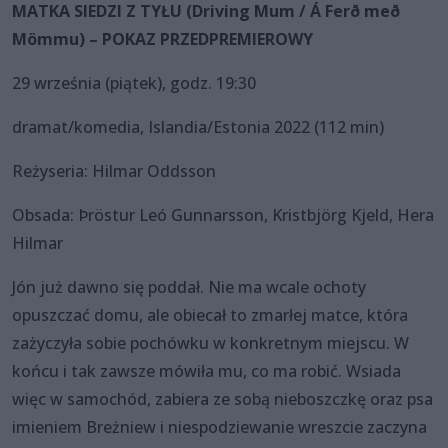
MATKA SIEDZI Z TYŁU (Driving Mum / Á Ferð með
Mömmu) – POKAZ PRZEDPREMIEROWY
29 września (piątek), godz. 19:30
dramat/komedia, Islandia/Estonia 2022 (112 min)
Reżyseria: Hilmar Oddsson
Obsada: Þröstur Leó Gunnarsson, Kristbjörg Kjeld, Hera
Hilmar
Jón już dawno się poddał. Nie ma wcale ochoty
opuszczać domu, ale obiecał to zmarłej matce, która
zażyczyła sobie pochówku w konkretnym miejscu. W
końcu i tak zawsze mówiła mu, co ma robić. Wsiada
więc w samochód, zabiera ze sobą nieboszczkę oraz psa
imieniem Breżniew i niespodziewanie wreszcie zaczyna