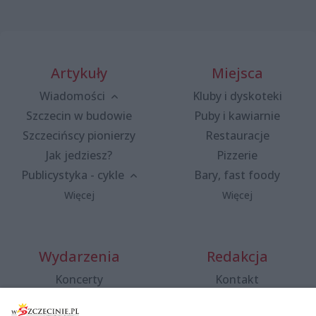
Artykuły
Miejsca
Wiadomości
Kluby i dyskoteki
Szczecin w budowie
Puby i kawiarnie
Szczecińscy pionierzy
Restauracje
Jak jedziesz?
Pizzerie
Publicystyka - cykle
Bary, fast foody
Więcej
Więcej
Wydarzenia
Redakcja
Koncerty
Kontakt
Warsztaty
Regulamin i polityka