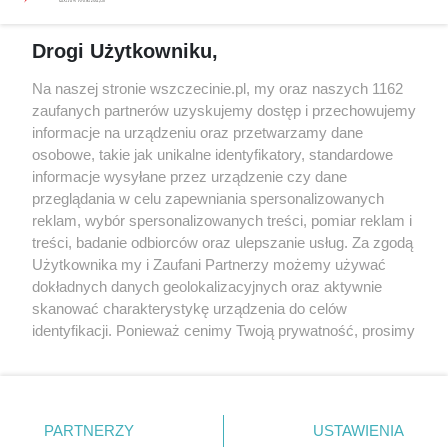
prywatności
Spacery i oprowadzania
Reklama
Jarmarki, festyny, pchle
Drogi Użytkowniku,
targi
Redakcja
Wernisaże
Specjalny koncert z okazji
Na naszej stronie wszczecinie.pl, my oraz naszych 1162
20. urodzin portalu
zaufanych partnerów uzyskujemy dostęp i przechowujemy
Więcej
wSzczecinie.pl
informacje na urządzeniu oraz przetwarzamy dane
osobowe, takie jak unikalne identyfikatory, standardowe
Regulamin konkursów
informacje wysyłane przez urządzenie czy dane
śniadaniówka "Hej
przeglądania w celu zapewniania spersonalizowanych
Szczecin! Jest piątek!"
reklam, wybór spersonalizowanych treści, pomiar reklam i
treści, badanie odbiorców oraz ulepszanie usług. Za zgodą
Użytkownika my i Zaufani Partnerzy możemy używać
dokładnych danych geolokalizacyjnych oraz aktywnie
Partnerzy
skanować charakterystykę urządzenia do celów
Praca Szczecin
identyfikacji. Ponieważ cenimy Twoją prywatność, prosimy
o zgodę na korzystanie z tych technologii poprzez
the:protocol
kliknięcie „Akceptuję”. Zgoda jest dobrowolna i zawsze
POZASzczecin.pl
możesz ją zmienić/wycofać klikając przycisk ustawień
prywatności znajdujący się w lewym dolnym rogu strony
PARTNERZY
USTAWIENIA
. Niektóre rodzaje przetwarzania danych nie wymagają