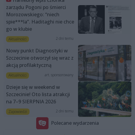
Haniebny wpis członka
zarządu Pogoni po śmierci
Morozowskiego: “niech
spie***la”. Haditaghi nie chce
go w klubie
2 dni temu
Aktualności
Nowy punkt Diagnostyki w
Szczecinie otworzył się wraz z
akcją profilaktyczną
art. sponsorowany
Aktualności
Dzieje się w weekend w
Szczecinie! Oto lista atrakcji
na 7–9 SIERPNIA 2026
2 dni temu
Zapowiedzi
Polecane wydarzenia