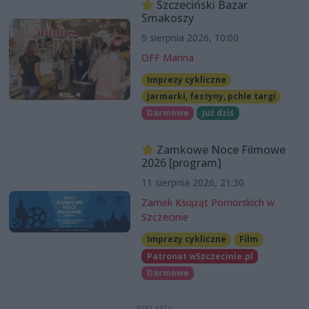
Szczeciński Bazar
Smakoszy
9 sierpnia 2026, 10:00
OFF Marina
Imprezy cykliczne
Jarmarki, festyny, pchle targi
Darmowe
Już dziś
Zamkowe Noce Filmowe
2026 [program]
11 sierpnia 2026, 21:30
Zamek Książąt Pomorskich w
Szczecinie
Imprezy cykliczne
Film
Patronat wSzczecinie.pl
Darmowe