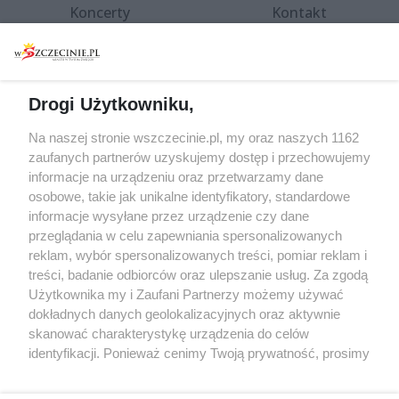
Koncerty
Kontakt
Warsztaty
Regulamin i polityka
prywatności
Spacery i oprowadzania
Reklama
Jarmarki, festyny, pchle
Drogi Użytkowniku,
targi
Redakcja
Wernisaże
Specjalny koncert z okazji
Na naszej stronie wszczecinie.pl, my oraz naszych 1162
20. urodzin portalu
zaufanych partnerów uzyskujemy dostęp i przechowujemy
Więcej
wSzczecinie.pl
informacje na urządzeniu oraz przetwarzamy dane
osobowe, takie jak unikalne identyfikatory, standardowe
Regulamin konkursów
informacje wysyłane przez urządzenie czy dane
śniadaniówka "Hej
przeglądania w celu zapewniania spersonalizowanych
Szczecin! Jest piątek!"
reklam, wybór spersonalizowanych treści, pomiar reklam i
treści, badanie odbiorców oraz ulepszanie usług. Za zgodą
Użytkownika my i Zaufani Partnerzy możemy używać
dokładnych danych geolokalizacyjnych oraz aktywnie
Partnerzy
skanować charakterystykę urządzenia do celów
Praca Szczecin
identyfikacji. Ponieważ cenimy Twoją prywatność, prosimy
o zgodę na korzystanie z tych technologii poprzez
the:protocol
kliknięcie „Akceptuję”. Zgoda jest dobrowolna i zawsze