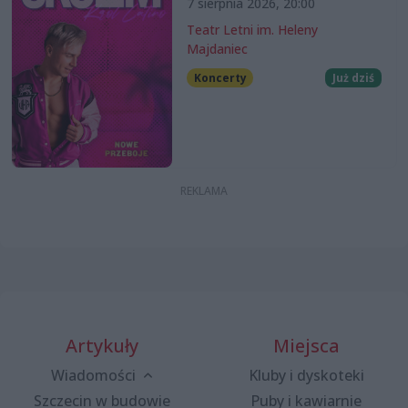
7 sierpnia 2026, 20:00
Teatr Letni im. Heleny
Majdaniec
Koncerty
Już dziś
Artykuły
Miejsca
Wiadomości
Kluby i dyskoteki
Szczecin w budowie
Puby i kawiarnie