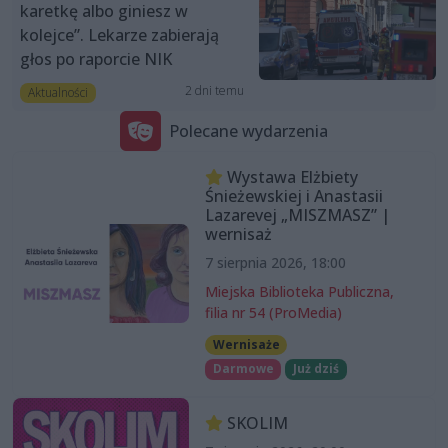
karetkę albo giniesz w
kolejce”. Lekarze zabierają
głos po raporcie NIK
2 dni temu
Aktualności
Polecane wydarzenia
Wystawa Elżbiety
Śnieżewskiej i Anastasii
Lazarevej „MISZMASZ” |
wernisaż
7 sierpnia 2026, 18:00
Miejska Biblioteka Publiczna,
filia nr 54 (ProMedia)
Wernisaże
Darmowe
Już dziś
SKOLIM