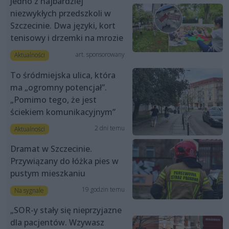
Jedno z najbardziej
niezwykłych przedszkoli w
Szczecinie. Dwa języki, kort
tenisowy i drzemki na mrozie
art. sponsorowany
Aktualności
To śródmiejska ulica, która
ma „ogromny potencjał”.
„Pomimo tego, że jest
ściekiem komunikacyjnym”
2 dni temu
Aktualności
Dramat w Szczecinie.
Przywiązany do łóżka pies w
pustym mieszkaniu
19 godzin temu
Na sygnale
„SOR-y stały się nieprzyjazne
dla pacjentów. Wzywasz