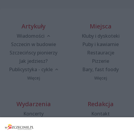
Artykuły
Miejsca
Wiadomości
Kluby i dyskoteki
Szczecin w budowie
Puby i kawiarnie
Szczecińscy pionierzy
Restauracje
Jak jedziesz?
Pizzerie
Publicystyka - cykle
Bary, fast foody
Więcej
Więcej
Wydarzenia
Redakcja
Koncerty
Kontakt
Warsztaty
Regulamin i polityka
prywatności
Spacery i oprowadzania