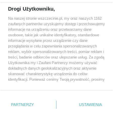
Reklama
Jarmarki, festyny, pchle
Drogi Użytkowniku,
targi
Redakcja
Wernisaże
Specjalny koncert z okazji
Na naszej stronie wszczecinie.pl, my oraz naszych 1162
20. urodzin portalu
zaufanych partnerów uzyskujemy dostęp i przechowujemy
Więcej
wSzczecinie.pl
informacje na urządzeniu oraz przetwarzamy dane
osobowe, takie jak unikalne identyfikatory, standardowe
Regulamin konkursów
informacje wysyłane przez urządzenie czy dane
śniadaniówka "Hej
przeglądania w celu zapewniania spersonalizowanych
Szczecin! Jest piątek!"
reklam, wybór spersonalizowanych treści, pomiar reklam i
treści, badanie odbiorców oraz ulepszanie usług. Za zgodą
Użytkownika my i Zaufani Partnerzy możemy używać
dokładnych danych geolokalizacyjnych oraz aktywnie
Partnerzy
skanować charakterystykę urządzenia do celów
Praca Szczecin
identyfikacji. Ponieważ cenimy Twoją prywatność, prosimy
o zgodę na korzystanie z tych technologii poprzez
the:protocol
kliknięcie „Akceptuję”. Zgoda jest dobrowolna i zawsze
POZASzczecin.pl
możesz ją zmienić/wycofać klikając przycisk ustawień
prywatności znajdujący się w lewym dolnym rogu strony
PARTNERZY
USTAWIENIA
. Niektóre rodzaje przetwarzania danych nie wymagają
zgody użytkownika, ale masz prawo sprzeciwić się