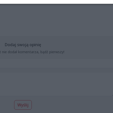
Dodaj swoją opinię
t nie dodał komentarza, bądź pierwszy!
Wyślij