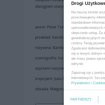
Drogi Użytkow
dwojgiem starych ludzi.
Na naszej stronie ws
przechowujemy informa
standardowe informac
autor: Peter Turrini
spersonalizowanych re
ulepszanie usług. Za
przekład: Karolina Bikont
geolokalizacyjnych or
cenimy Twoją prywatno
reżyseria: Bartłomiej Wyszomirski
Zgoda jest dobrowoln
się w lewym dolnym r
scenografia: Iza Toroniewicz
ale masz prawo sprzec
witrynie.
asystent reżysera: Małgorzata Chryc-Fil
Zapoznaj się z poniż
internetowych. Szcze
inspicjent: Julia Karol
Prywatności
i
Cookie
obsada: Małgorzata Chryc-Filary, Zbigni
PARTNERZY