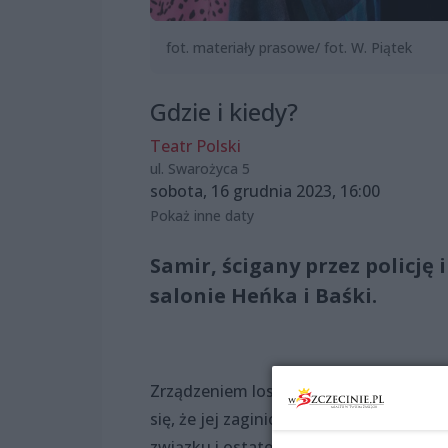
fot. materiały prasowe/ fot. W. Piątek
Gdzie i kiedy?
Teatr Polski
ul. Swarożyca 5
sobota, 16 grudnia 2023, 16:00
Pokaż inne daty
Samir, ścigany przez policję
salonie Heńka i Baśki.
Zrządzeniem losu para emerytów ma w m
się, że jej zaginiony syn kiedyś jeszcz
związku i ostatecznie, dzięki młodemu 