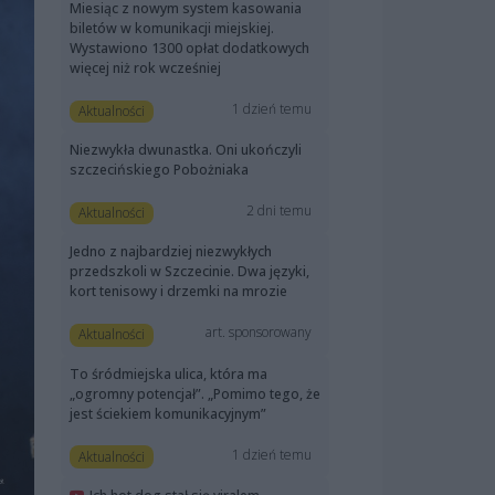
Miesiąc z nowym system kasowania
biletów w komunikacji miejskiej.
Wystawiono 1300 opłat dodatkowych
więcej niż rok wcześniej
1 dzień temu
Aktualności
Niezwykła dwunastka. Oni ukończyli
szczecińskiego Pobożniaka
2 dni temu
Aktualności
Jedno z najbardziej niezwykłych
przedszkoli w Szczecinie. Dwa języki,
kort tenisowy i drzemki na mrozie
art. sponsorowany
Aktualności
To śródmiejska ulica, która ma
„ogromny potencjał”. „Pomimo tego, że
jest ściekiem komunikacyjnym”
1 dzień temu
Aktualności