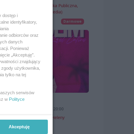
Miejska Biblioteka Publiczna,
filia nr 54 (ProMedia)
 dostęp i
Wernisaże
Darmowe
lne identyfikatory,
iania
anie odbiorców oraz
nych danych
kacji. Ponieważ
ięcie „Akceptuję”.
ywatności znajdujący
ą zgody użytkownika,
 tylko na tej
 naszych serwisów
esz w
Polityce
SKOLIM
7 sierpnia 2026, 20:00
Teatr Letni im. Heleny
Majdaniec
Akceptuję
Koncerty