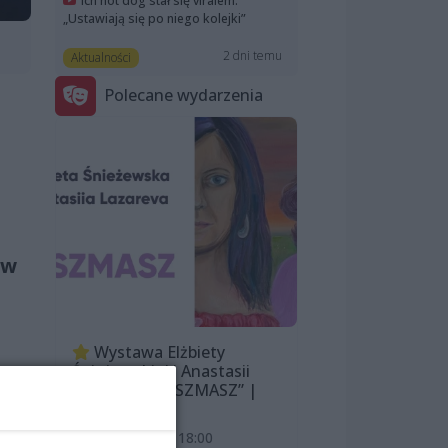
Ich hot dog stał się viralem.
„Ustawiają się po niego kolejki”
2 dni temu
Aktualności
Polecane wydarzenia
 w
Wystawa Elżbiety
Śnieżewskiej i Anastasii
Lazarevej „MISZMASZ” |
dzi
wernisaż
go
7 sierpnia 2026, 18:00