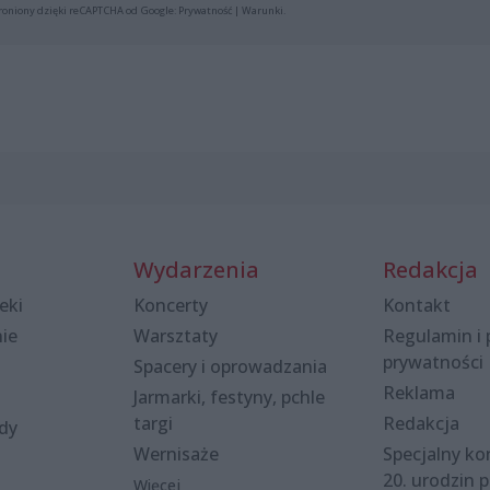
roniony dzięki reCAPTCHA od Google:
Prywatność
|
Warunki
.
Wydarzenia
Redakcja
eki
Koncerty
Kontakt
nie
Warsztaty
Regulamin i 
prywatności
Spacery i oprowadzania
Reklama
Jarmarki, festyny, pchle
targi
Redakcja
ody
Wernisaże
Specjalny kon
20. urodzin p
Więcej