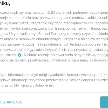
niku,
zczecinie.pl, my oraz naszych 1160 zaufanych partnerów uzyskujemy
cje na urządzeniu oraz przetwarzamy dane osobowe, takie jak unika
je wysyłane przez urządzenie czy dane przeglądania w celu zapewn
klam, wybór spersonalizowanych treści, pomiar reklam i treści, bad
 zgodą Użytkownika my i Zaufani Partnerzy możemy używać dokład
az aktywnie skanować charakterystykę urządzenia do celów identyfi
ść, prosimy o zgodę na korzystanie z tych technologii poprzez klikn
a i zawsze możesz ją zmienić/wycofać klikając przycisk ustawień pr
ogu strony
. Niektóre rodzaje przetwarzania danych nie wymagaj
iwić się takiemu przetwarzaniu. Preferencje będą miały zastosowania
ary
szymi informacjami, abyś mógł świadomie i komfortowo korzystać z
gółowe informacje dotyczące przetwarzania Twoich danych znajdzi
s
oraz po kliknięciu w „Ustawienia”.
ew Filary, Karol Olszewski
USTAWIENIA