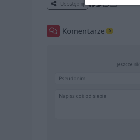
Udostępnij
Komentarze
0
Jeszcze nik