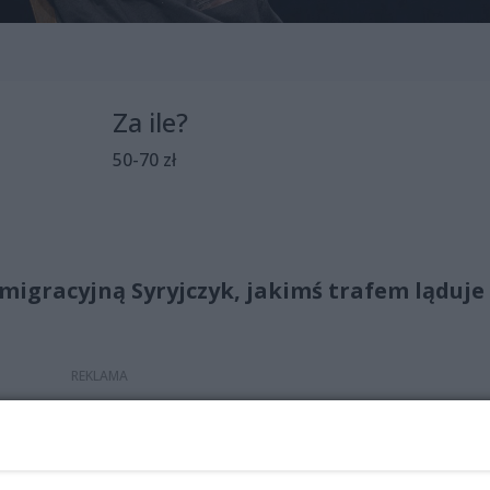
Za ile?
50-70 zł
 imigracyjną Syryjczyk, jakimś trafem ląduje
ieszkaniu pokój gościnny – od lat stoi pusty, bo Baśka łu
e wróci. Pojawienie się Samira wprowadza ruch do skostniałe
chłopakowi, odradza się uczucie i zainteresowanie między