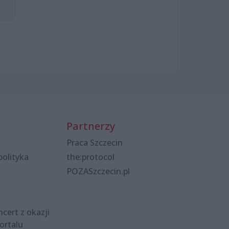
Partnerzy
Praca Szczecin
polityka
the:protocol
POZASzczecin.pl
cert z okazji
ortalu