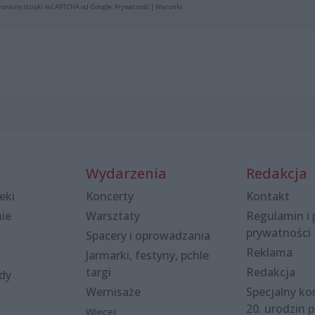
roniony dzięki reCAPTCHA od Google:
Prywatność
|
Warunki
.
Wydarzenia
Redakcja
eki
Koncerty
Kontakt
nie
Warsztaty
Regulamin i 
prywatności
Spacery i oprowadzania
Reklama
Jarmarki, festyny, pchle
targi
Redakcja
ody
Wernisaże
Specjalny kon
20. urodzin p
Więcej