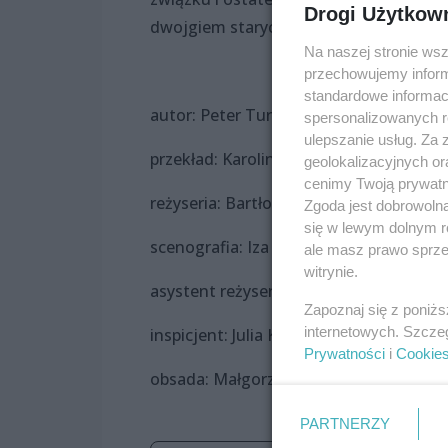
Drogi Użytkow
dwojgiem starych ludzi.
Na naszej stronie ws
przechowujemy informa
standardowe informac
autor: Peter Turrini
spersonalizowanych re
ulepszanie usług. Za
przekład: Karolina Bikont
geolokalizacyjnych or
cenimy Twoją prywatno
reżyseria: Bartłomiej Wyszomirski
Zgoda jest dobrowoln
się w lewym dolnym r
scenografia: Iza Toroniewicz
ale masz prawo sprzec
witrynie.
asystent reżysera: Małgorzata Chryc-Fil
Zapoznaj się z poniż
internetowych. Szcze
inspicjent: Julia Karol
Prywatności
i
Cookie
obsada: Małgorzata Chryc-Filary, Zbigni
PARTNERZY