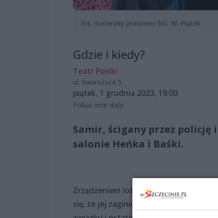
fot. materiały prasowe/ fot. W. Piątek
Gdzie i kiedy?
Teatr Polski
ul. Swarożyca 5
piątek, 1 grudnia 2023, 19:00
Pokaż inne daty
Samir, ścigany przez policję
salonie Heńka i Baśki.
Zrządzeniem losu para emerytów ma w m
się, że jej zaginiony syn kiedyś jeszcz
związku i ostatecznie, dzięki młodemu 