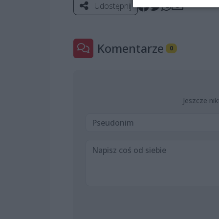
Udostępnij
Komentarze
0
Jeszcze nik