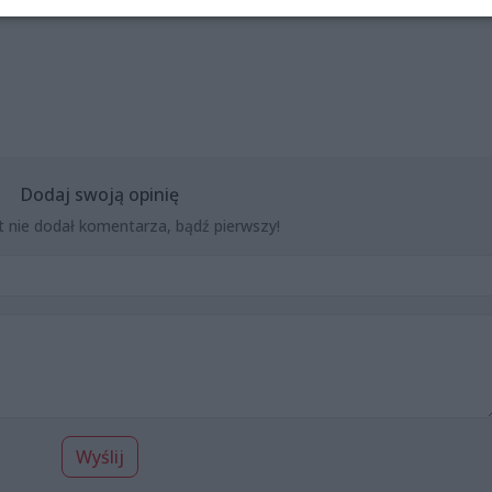
Dodaj swoją opinię
t nie dodał komentarza, bądź pierwszy!
Wyślij