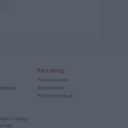
Partnerzy
Praca Szczecin
polityka
the:protocol
POZASzczecin.pl
cert z okazji
ortalu