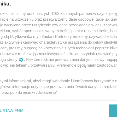
niku,
zczecinie.pl, my oraz naszych 1162 zaufanych partnerów uzyskujemy
cje na urządzeniu oraz przetwarzamy dane osobowe, takie jak unika
je wysyłane przez urządzenie czy dane przeglądania w celu zapewn
klam, wybór spersonalizowanych treści, pomiar reklam i treści, bad
 zgodą Użytkownika my i Zaufani Partnerzy możemy używać dokład
az aktywnie skanować charakterystykę urządzenia do celów identyfi
ść, prosimy o zgodę na korzystanie z tych technologii poprzez klikn
a i zawsze możesz ją zmienić/wycofać klikając przycisk ustawień pr
ogu strony
. Niektóre rodzaje przetwarzania danych nie wymagaj
iwić się takiemu przetwarzaniu. Preferencje będą miały zastosowania
ary
szymi informacjami, abyś mógł świadomie i komfortowo korzystać z
gółowe informacje dotyczące przetwarzania Twoich danych znajdzi
s
oraz po kliknięciu w „Ustawienia”.
ew Filary, Karol Olszewski
USTAWIENIA