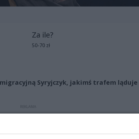
Za ile?
50-70 zł
 imigracyjną Syryjczyk, jakimś trafem ląduje
ieszkaniu pokój gościnny – od lat stoi pusty, bo Baśka łu
e wróci. Pojawienie się Samira wprowadza ruch do skostniałe
chłopakowi, odradza się uczucie i zainteresowanie między