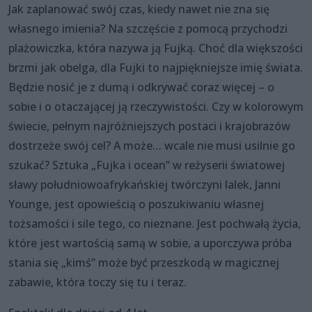
Jak zaplanować swój czas, kiedy nawet nie zna się
własnego imienia? Na szczęście z pomocą przychodzi
plażowiczka, która nazywa ją Fujką. Choć dla większości
brzmi jak obelga, dla Fujki to najpiękniejsze imię świata.
Będzie nosić je z dumą i odkrywać coraz więcej – o
sobie i o otaczającej ją rzeczywistości. Czy w kolorowym
świecie, pełnym najróżniejszych postaci i krajobrazów
dostrzeże swój cel? A może… wcale nie musi usilnie go
szukać? Sztuka „Fujka i ocean” w reżyserii światowej
sławy południowoafrykańskiej twórczyni lalek, Janni
Younge, jest opowieścią o poszukiwaniu własnej
tożsamości i sile tego, co nieznane. Jest pochwałą życia,
które jest wartością samą w sobie, a uporczywa próba
stania się „kimś” może być przeszkodą w magicznej
zabawie, która toczy się tu i teraz.