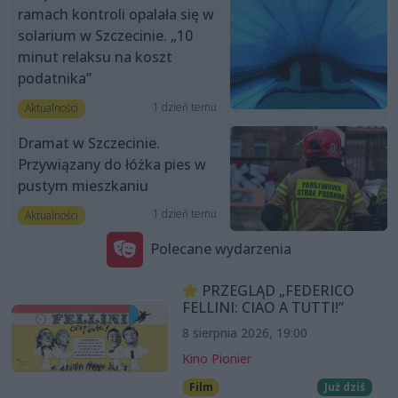
ramach kontroli opalała się w
solarium w Szczecinie. „10
minut relaksu na koszt
podatnika”
1 dzień temu
Aktualności
Dramat w Szczecinie.
Przywiązany do łóżka pies w
pustym mieszkaniu
1 dzień temu
Aktualności
Polecane wydarzenia
PRZEGLĄD „FEDERICO
FELLINI: CIAO A TUTTI!”
8 sierpnia 2026, 19:00
Kino Pionier
Film
Już dziś