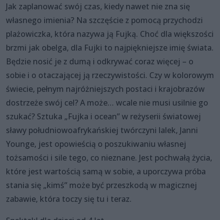
Jak zaplanować swój czas, kiedy nawet nie zna się
własnego imienia? Na szczęście z pomocą przychodzi
plażowiczka, która nazywa ją Fujką. Choć dla większości
brzmi jak obelga, dla Fujki to najpiękniejsze imię świata.
Będzie nosić je z dumą i odkrywać coraz więcej – o
sobie i o otaczającej ją rzeczywistości. Czy w kolorowym
świecie, pełnym najróżniejszych postaci i krajobrazów
dostrzeże swój cel? A może… wcale nie musi usilnie go
szukać? Sztuka „Fujka i ocean” w reżyserii światowej
sławy południowoafrykańskiej twórczyni lalek, Janni
Younge, jest opowieścią o poszukiwaniu własnej
tożsamości i sile tego, co nieznane. Jest pochwałą życia,
które jest wartością samą w sobie, a uporczywa próba
stania się „kimś” może być przeszkodą w magicznej
zabawie, która toczy się tu i teraz.