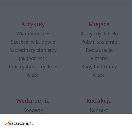
Artykuły
Miejsca
Wiadomości
Kluby i dyskoteki
Szczecin w budowie
Puby i kawiarnie
Szczecińscy pionierzy
Restauracje
Jak jedziesz?
Pizzerie
Publicystyka - cykle
Bary, fast foody
Więcej
Więcej
Wydarzenia
Redakcja
Koncerty
Kontakt
Warsztaty
Regulamin i polityka
prywatności
Spacery i oprowadzania