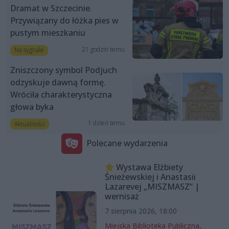
Dramat w Szczecinie.
Przywiązany do łóżka pies w
pustym mieszkaniu
21 godzin temu
Na sygnale
Zniszczony symbol Podjuch
odzyskuje dawną formę.
Wróciła charakterystyczna
głowa byka
1 dzień temu
Aktualności
Polecane wydarzenia
Wystawa Elżbiety
Śnieżewskiej i Anastasii
Lazarevej „MISZMASZ” |
wernisaż
7 sierpnia 2026, 18:00
Miejska Biblioteka Publiczna,