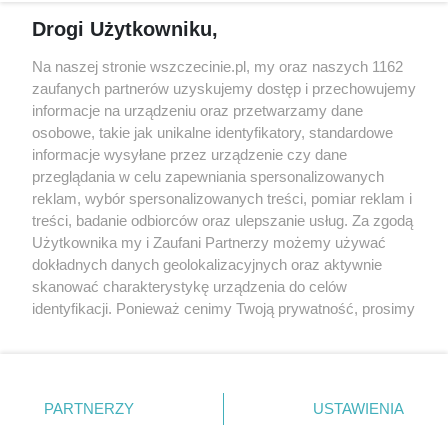
Reklama
Jarmarki, festyny, pchle
Drogi Użytkowniku,
targi
Redakcja
Wernisaże
Specjalny koncert z okazji
Na naszej stronie wszczecinie.pl, my oraz naszych 1162
20. urodzin portalu
zaufanych partnerów uzyskujemy dostęp i przechowujemy
Więcej
wSzczecinie.pl
informacje na urządzeniu oraz przetwarzamy dane
osobowe, takie jak unikalne identyfikatory, standardowe
Regulamin konkursów
informacje wysyłane przez urządzenie czy dane
śniadaniówka "Hej
przeglądania w celu zapewniania spersonalizowanych
Szczecin! Jest piątek!"
reklam, wybór spersonalizowanych treści, pomiar reklam i
treści, badanie odbiorców oraz ulepszanie usług. Za zgodą
Użytkownika my i Zaufani Partnerzy możemy używać
dokładnych danych geolokalizacyjnych oraz aktywnie
Partnerzy
skanować charakterystykę urządzenia do celów
Praca Szczecin
identyfikacji. Ponieważ cenimy Twoją prywatność, prosimy
o zgodę na korzystanie z tych technologii poprzez
the:protocol
kliknięcie „Akceptuję”. Zgoda jest dobrowolna i zawsze
POZASzczecin.pl
możesz ją zmienić/wycofać klikając przycisk ustawień
prywatności znajdujący się w lewym dolnym rogu strony
PARTNERZY
USTAWIENIA
. Niektóre rodzaje przetwarzania danych nie wymagają
zgody użytkownika, ale masz prawo sprzeciwić się