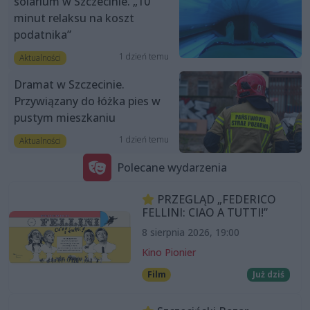
solarium w Szczecinie. „10
minut relaksu na koszt
podatnika”
1 dzień temu
Aktualności
Dramat w Szczecinie.
Przywiązany do łóżka pies w
pustym mieszkaniu
1 dzień temu
Aktualności
Polecane wydarzenia
PRZEGLĄD „FEDERICO
FELLINI: CIAO A TUTTI!”
8 sierpnia 2026, 19:00
Kino Pionier
Film
Już dziś