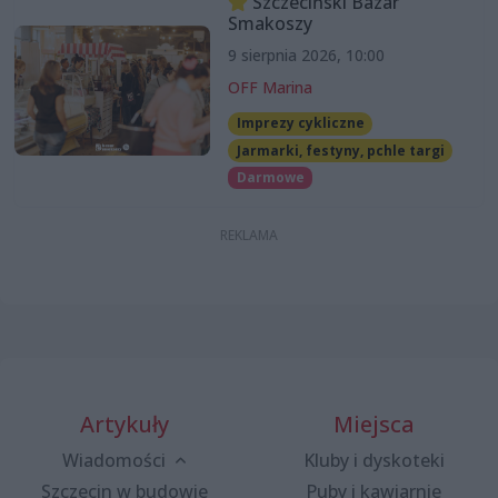
Szczeciński Bazar
Smakoszy
9 sierpnia 2026, 10:00
OFF Marina
Imprezy cykliczne
Jarmarki, festyny, pchle targi
Darmowe
Artykuły
Miejsca
Wiadomości
Kluby i dyskoteki
Szczecin w budowie
Puby i kawiarnie