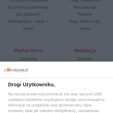
Szczecin w budowie
Puby i kawiarnie
Szczecińscy pionierzy
Restauracje
Jak jedziesz?
Pizzerie
Publicystyka - cykle
Bary, fast foody
Więcej
Więcej
Wydarzenia
Redakcja
Koncerty
Kontakt
Warsztaty
Regulamin i polityka
prywatności
Spacery i oprowadzania
Reklama
Jarmarki, festyny, pchle
Drogi Użytkowniku,
targi
Redakcja
Wernisaże
Specjalny koncert z okazji
Na naszej stronie wszczecinie.pl, my oraz naszych 1160
20. urodzin portalu
zaufanych partnerów uzyskujemy dostęp i przechowujemy
Więcej
wSzczecinie.pl
informacje na urządzeniu oraz przetwarzamy dane
osobowe, takie jak unikalne identyfikatory, standardowe
Regulamin konkursów