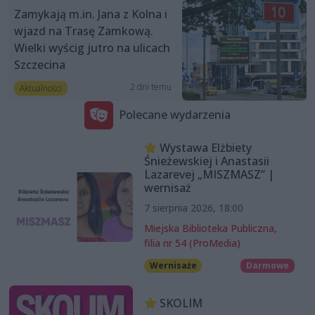
Zamykają m.in. Jana z Kolna i
wjazd na Trasę Zamkową.
Wielki wyścig jutro na ulicach
Szczecina
2 dni temu
Aktualności
Polecane wydarzenia
Wystawa Elżbiety
Śnieżewskiej i Anastasii
Lazarevej „MISZMASZ” |
wernisaż
7 sierpnia 2026, 18:00
Miejska Biblioteka Publiczna,
filia nr 54 (ProMedia)
Wernisaże
Darmowe
SKOLIM