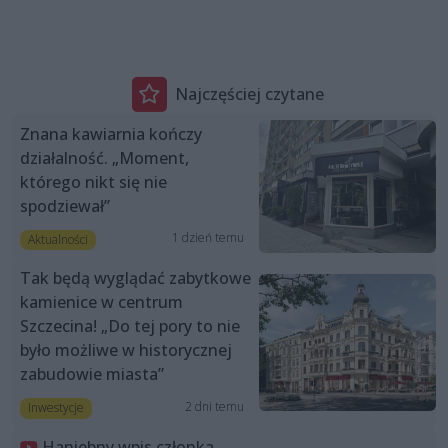
Najczęściej czytane
Znana kawiarnia kończy
działalność. „Moment,
którego nikt się nie
spodziewał”
1 dzień temu
Aktualności
Tak będą wyglądać zabytkowe
kamienice w centrum
Szczecina! „Do tej pory to nie
było możliwe w historycznej
zabudowie miasta”
2 dni temu
Inwestycje
Haniebny wpis członka