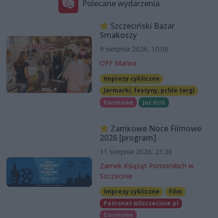
Polecane wydarzenia
Szczeciński Bazar
Smakoszy
9 sierpnia 2026, 10:00
OFF Marina
Imprezy cykliczne
Jarmarki, festyny, pchle targi
Darmowe
Już dziś
Zamkowe Noce Filmowe
2026 [program]
11 sierpnia 2026, 21:30
Zamek Książąt Pomorskich w
Szczecinie
Imprezy cykliczne
Film
Patronat wSzczecinie.pl
Darmowe