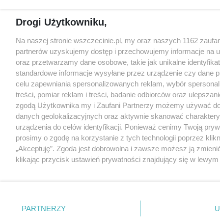
Drogi Użytkowniku,
Na naszej stronie wszczecinie.pl, my oraz naszych 1162 zaufa
partnerów uzyskujemy dostęp i przechowujemy informacje na 
oraz przetwarzamy dane osobowe, takie jak unikalne identyfikat
standardowe informacje wysyłane przez urządzenie czy dane p
celu zapewniania spersonalizowanych reklam, wybór spersona
treści, pomiar reklam i treści, badanie odbiorców oraz ulepszani
zgodą Użytkownika my i Zaufani Partnerzy możemy używać d
danych geolokalizacyjnych oraz aktywnie skanować charakter
urządzenia do celów identyfikacji. Ponieważ cenimy Twoją pry
prosimy o zgodę na korzystanie z tych technologii poprzez klikn
„Akceptuję”. Zgoda jest dobrowolna i zawsze możesz ją zmieni
klikając przycisk ustawień prywatności znajdujący się w lewy
strony
. Niektóre rodzaje przetwarzania danych nie wymaga
użytkownika, ale masz prawo sprzeciwić się takiemu przetwarz
Preferencje będą miały zastosowania tylko na tej witrynie.
PARTNERZY
U
Zapoznaj się z poniższymi informacjami, abyś mógł świadomie