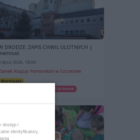
W DRODZE: ZAPIS CHWIL ULOTNYCH |
wernisaż
6 lipca 2026, 18:00
Zamek Książąt Pomorskich w Szczecinie
Wernisaże
Patronat wSzczecinie.pl
Darmowe
 dostęp i
lne identyfikatory,
iania