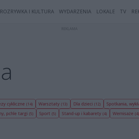
ROZRYWKA I KULTURA
WYDARZENIA
LOKALE
TV
RE
ia
zy cykliczne
Warsztaty
Dla dzieci
Spotkania, wykł
(14)
(13)
(12)
ny, pchle targi
Sport
Stand-up i kabarety
Wernisaże
(5)
(5)
(4)
(4