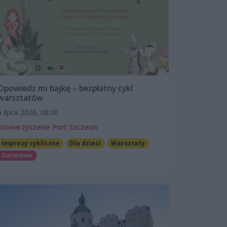
Opowiedz mi bajkę – bezpłatny cykl
warsztatów
6 lipca 2026, 08:30
Stowarzyszenie Port Szczecin
Imprezy cykliczne
Dla dzieci
Warsztaty
Darmowe