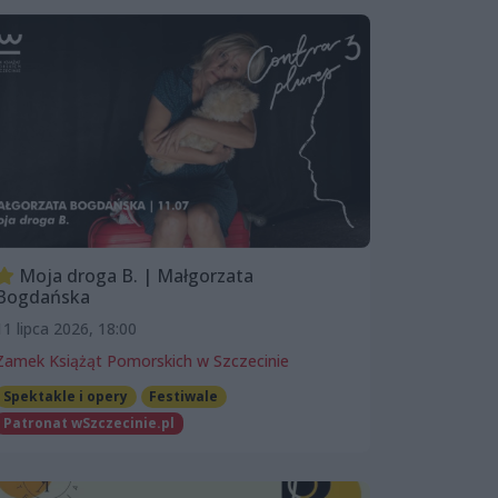
Moja droga B. | Małgorzata
Bogdańska
11 lipca 2026, 18:00
Zamek Książąt Pomorskich w Szczecinie
Spektakle i opery
Festiwale
Patronat wSzczecinie.pl