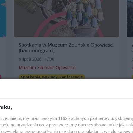
Spotkania w Muzeum Zduńskie Opowieści
[harmonogram]
6 lipca 2026, 17:00
Muzeum Zduńskie Opowieści
Spotkania, wykłady, konferencje
Darmowe
niku,
zczecinie.pl, my oraz naszych 1162 zaufanych partnerów uzyskujemy
cje na urządzeniu oraz przetwarzamy dane osobowe, takie jak unika
je wysyłane przez urządzenie czy dane przeglądania w celu zapewn