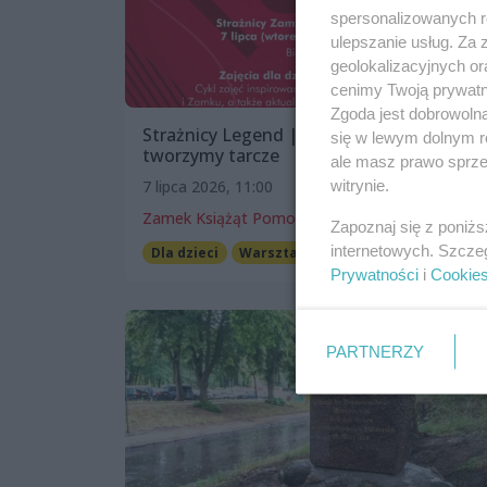
spersonalizowanych re
ulepszanie usług. Za
geolokalizacyjnych or
cenimy Twoją prywatno
Zgoda jest dobrowoln
Strażnicy Legend | strażnicy zamku –
się w lewym dolnym r
tworzymy tarcze
ale masz prawo sprzec
witrynie.
7 lipca 2026, 11:00
Zamek Książąt Pomorskich w Szczecinie
Zapoznaj się z poniż
internetowych. Szcze
Dla dzieci
Warsztaty
Prywatności
i
Cookie
PARTNERZY