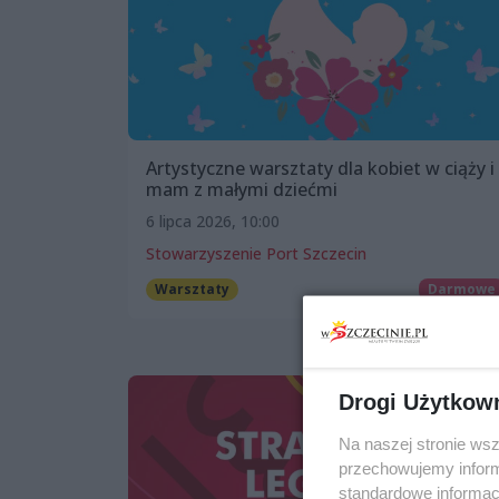
Artystyczne warsztaty dla kobiet w ciąży i
mam z małymi dziećmi
6 lipca 2026, 10:00
Stowarzyszenie Port Szczecin
Warsztaty
Darmowe
Drogi Użytkow
Na naszej stronie ws
przechowujemy informa
standardowe informac