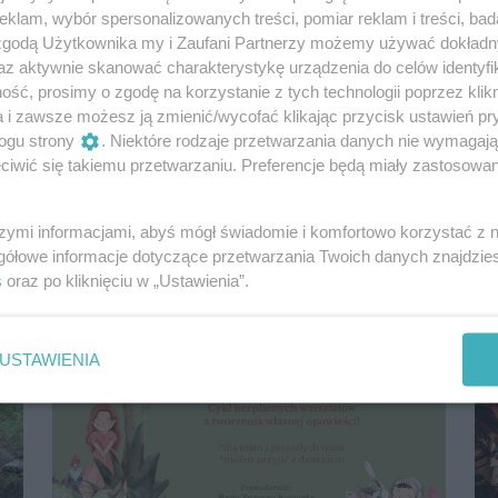
klam, wybór spersonalizowanych treści, pomiar reklam i treści, bad
 zgodą Użytkownika my i Zaufani Partnerzy możemy używać dokład
az aktywnie skanować charakterystykę urządzenia do celów identyfi
ść, prosimy o zgodę na korzystanie z tych technologii poprzez klikn
a i zawsze możesz ją zmienić/wycofać klikając przycisk ustawień pr
Wakacje w Muzeum z kulturą, historią i
ogu strony
. Niektóre rodzaje przetwarzania danych nie wymagaj
sztuką
iwić się takiemu przetwarzaniu. Preferencje będą miały zastosowania
7 lipca 2026, 11:00
różne gmachy MNS
szymi informacjami, abyś mógł świadomie i komfortowo korzystać z
gółowe informacje dotyczące przetwarzania Twoich danych znajdzi
Dla dzieci
Warsztaty
s
oraz po kliknięciu w „Ustawienia”.
USTAWIENIA