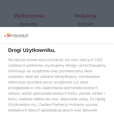
Wydarzenia
Redakcja
Koncerty
Kontakt
Warsztaty
Regulamin i polityka
prywatności
Spacery i oprowadzania
Reklama
Jarmarki, festyny, pchle
Drogi Użytkowniku,
targi
Redakcja
Wernisaże
Specjalny koncert z okazji
Na naszej stronie wszczecinie.pl, my oraz naszych 1162
20. urodzin portalu
zaufanych partnerów uzyskujemy dostęp i przechowujemy
Więcej
wSzczecinie.pl
informacje na urządzeniu oraz przetwarzamy dane
osobowe, takie jak unikalne identyfikatory, standardowe
Regulamin konkursów
informacje wysyłane przez urządzenie czy dane
śniadaniówka "Hej
przeglądania w celu zapewniania spersonalizowanych
Szczecin! Jest piątek!"
reklam, wybór spersonalizowanych treści, pomiar reklam i
treści, badanie odbiorców oraz ulepszanie usług. Za zgodą
Użytkownika my i Zaufani Partnerzy możemy używać
dokładnych danych geolokalizacyjnych oraz aktywnie
Partnerzy