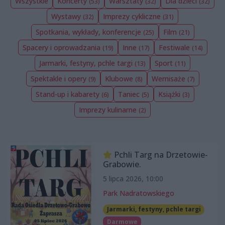
Wszystkie
Koncerty
Warsztaty
Dla dzieci
(53)
(32)
(32)
Wystawy
Imprezy cykliczne
(32)
(31)
Spotkania, wykłady, konferencje
Film
(25)
(21)
Spacery i oprowadzania
Inne
Festiwale
(19)
(17)
(14)
Jarmarki, festyny, pchle targi
Sport
(13)
(11)
Spektakle i opery
Klubowe
Wernisaże
(9)
(8)
(7)
Stand-up i kabarety
Taniec
Książki
(6)
(5)
(3)
Imprezy kulinarne
(2)
Pchli Targ na Drzetowie-
Grabowie.
5 lipca 2026, 10:00
Park Nadratowskiego
Jarmarki, festyny, pchle targi
Darmowe