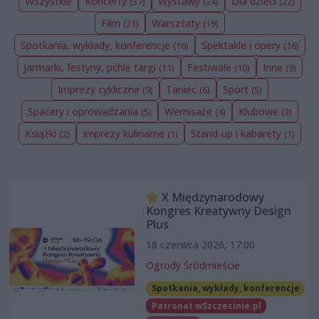
Wszystkie
Koncerty
Wystawy
Dla dzieci
(37)
(24)
(22)
Film
Warsztaty
(21)
(19)
Spotkania, wykłady, konferencje
Spektakle i opery
(16)
(16)
Jarmarki, festyny, pchle targi
Festiwale
Inne
(11)
(10)
(9)
Imprezy cykliczne
Taniec
Sport
(9)
(6)
(5)
Spacery i oprowadzania
Wernisaże
Klubowe
(5)
(4)
(3)
Książki
Imprezy kulinarne
Stand-up i kabarety
(2)
(1)
(1)
X Międzynarodowy
Kongres Kreatywny Design
Plus
18 czerwca 2026, 17:00
Ogrody Śródmieście
Spotkania, wykłady, konferencje
Patronat wSzczecinie.pl