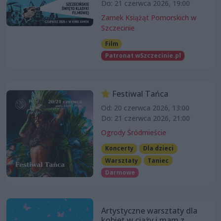
Do: 21 czerwca 2026, 19:00
Zamek Książąt Pomorskich w
Szczecinie
Film
Patronat wSzczecinie.pl
Festiwal Tańca
Od: 20 czerwca 2026, 13:00
Do: 21 czerwca 2026, 21:00
Ogrody Śródmieście
Koncerty
Dla dzieci
Warsztaty
Taniec
Darmowe
Artystyczne warsztaty dla
kobiet w ciąży i mam z