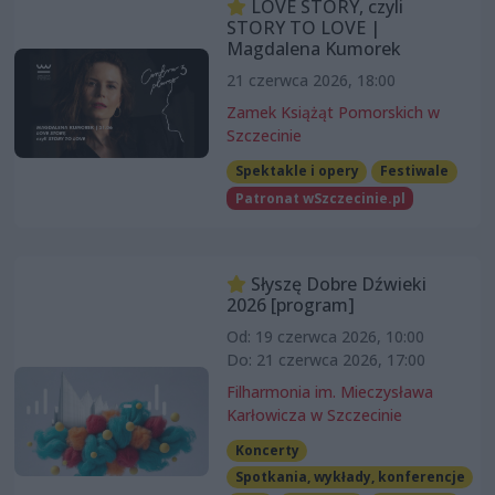
LOVE STORY, czyli
STORY TO LOVE |
Magdalena Kumorek
21 czerwca 2026, 18:00
Zamek Książąt Pomorskich w
Szczecinie
Spektakle i opery
Festiwale
Patronat wSzczecinie.pl
Słyszę Dobre Dźwieki
2026 [program]
Od: 19 czerwca 2026, 10:00
Do: 21 czerwca 2026, 17:00
Filharmonia im. Mieczysława
Karłowicza w Szczecinie
Koncerty
Spotkania, wykłady, konferencje