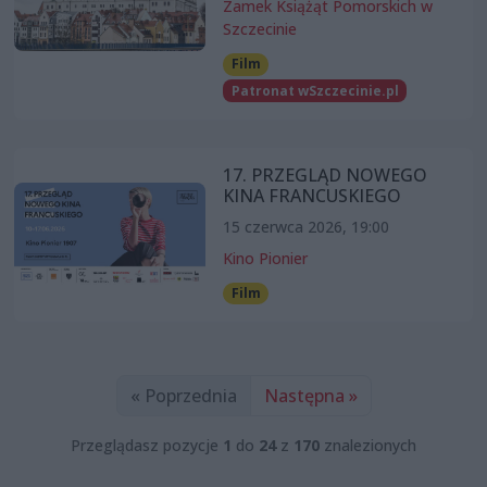
Zamek Książąt Pomorskich w
Szczecinie
Film
Patronat wSzczecinie.pl
17. PRZEGLĄD NOWEGO
KINA FRANCUSKIEGO
15 czerwca 2026, 19:00
Kino Pionier
Film
« Poprzednia
Następna »
Przeglądasz pozycje
1
do
24
z
170
znalezionych