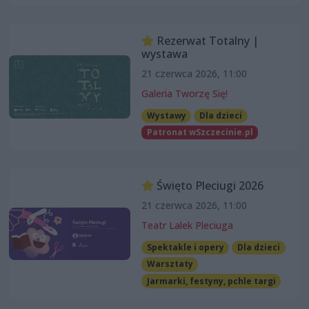
Rezerwat Totalny |
wystawa
21 czerwca 2026, 11:00
Galeria Tworzę Się!
Wystawy
Dla dzieci
Patronat wSzczecinie.pl
Święto Pleciugi 2026
21 czerwca 2026, 11:00
Teatr Lalek Pleciuga
Spektakle i opery
Dla dzieci
Warsztaty
Jarmarki, festyny, pchle targi