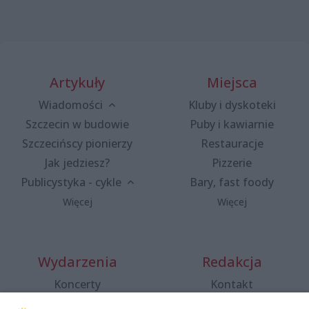
Artykuły
Miejsca
Wiadomości
Kluby i dyskoteki
Szczecin w budowie
Puby i kawiarnie
Szczecińscy pionierzy
Restauracje
Jak jedziesz?
Pizzerie
Publicystyka - cykle
Bary, fast foody
Więcej
Więcej
Wydarzenia
Redakcja
Koncerty
Kontakt
Warsztaty
Regulamin i polityka