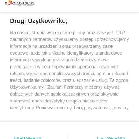
prywatności
Spacery i oprowadzania
Reklama
Jarmarki, festyny, pchle
Drogi Użytkowniku,
targi
Redakcja
Wernisaże
Specjalny koncert z okazji
Na naszej stronie wszczecinie.pl, my oraz naszych 1162
20. urodzin portalu
zaufanych partnerów uzyskujemy dostęp i przechowujemy
Więcej
wSzczecinie.pl
informacje na urządzeniu oraz przetwarzamy dane
osobowe, takie jak unikalne identyfikatory, standardowe
Regulamin konkursów
informacje wysyłane przez urządzenie czy dane
śniadaniówka "Hej
przeglądania w celu zapewniania spersonalizowanych
Szczecin! Jest piątek!"
reklam, wybór spersonalizowanych treści, pomiar reklam i
treści, badanie odbiorców oraz ulepszanie usług. Za zgodą
Użytkownika my i Zaufani Partnerzy możemy używać
dokładnych danych geolokalizacyjnych oraz aktywnie
Partnerzy
skanować charakterystykę urządzenia do celów
Praca Szczecin
identyfikacji. Ponieważ cenimy Twoją prywatność, prosimy
o zgodę na korzystanie z tych technologii poprzez
the:protocol
kliknięcie „Akceptuję”. Zgoda jest dobrowolna i zawsze
POZASzczecin.pl
możesz ją zmienić/wycofać klikając przycisk ustawień
prywatności znajdujący się w lewym dolnym rogu strony
PARTNERZY
USTAWIENIA