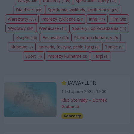
Wszystkie
Koncerty
Spektakle i opery
(135)
(73)
Dla dzieci
Spotkania, wykłady, konferencje
(68)
(65)
Warsztaty
Imprezy cykliczne
Inne
Film
(55)
(54)
(41)
(38)
Wystawy
Wernisaże
Spacery i oprowadzania
(36)
(14)
(11)
Książki
Festiwale
Stand-up i kabarety
(10)
(10)
(9)
Klubowe
Jarmarki, festyny, pchle targi
Taniec
(7)
(6)
(5)
Sport
Imprezy kulinarne
Targi
(4)
(2)
(1)
JAVVA+LLTR
1 listopada 2025, 19:00
Klub Storrady – Domek
Grabarza
Koncerty