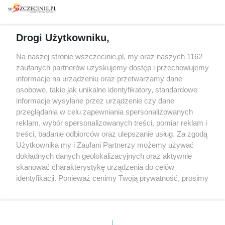
Koncerty
Kontakt
Warsztaty
Regulamin i polityka
prywatności
Spacery i oprowadzania
Drogi Użytkowniku,
Reklama
Jarmarki, festyny, pchle
Na naszej stronie wszczecinie.pl, my oraz naszych 1162
targi
Redakcja
zaufanych partnerów uzyskujemy dostęp i przechowujemy
Wernisaże
Specjalny koncert z okazji
informacje na urządzeniu oraz przetwarzamy dane
20. urodzin portalu
Więcej
osobowe, takie jak unikalne identyfikatory, standardowe
wSzczecinie.pl
informacje wysyłane przez urządzenie czy dane
przeglądania w celu zapewniania spersonalizowanych
Regulamin konkursów
reklam, wybór spersonalizowanych treści, pomiar reklam i
śniadaniówka "Hej
treści, badanie odbiorców oraz ulepszanie usług. Za zgodą
Szczecin! Jest piątek!"
Użytkownika my i Zaufani Partnerzy możemy używać
dokładnych danych geolokalizacyjnych oraz aktywnie
skanować charakterystykę urządzenia do celów
identyfikacji. Ponieważ cenimy Twoją prywatność, prosimy
Partnerzy
o zgodę na korzystanie z tych technologii poprzez
Praca Szczecin
kliknięcie „Akceptuję”. Zgoda jest dobrowolna i zawsze
the:protocol
możesz ją zmienić/wycofać klikając przycisk ustawień
prywatności znajdujący się w lewym dolnym rogu strony