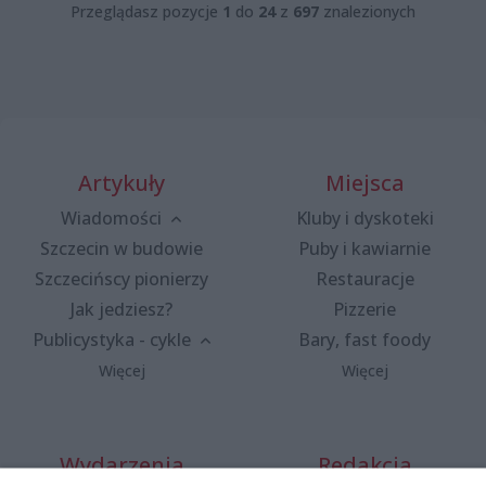
Przeglądasz pozycje
1
do
24
z
697
znalezionych
Artykuły
Miejsca
Wiadomości
Kluby i dyskoteki
Szczecin w budowie
Puby i kawiarnie
Szczecińscy pionierzy
Restauracje
Jak jedziesz?
Pizzerie
Publicystyka - cykle
Bary, fast foody
Więcej
Więcej
Wydarzenia
Redakcja