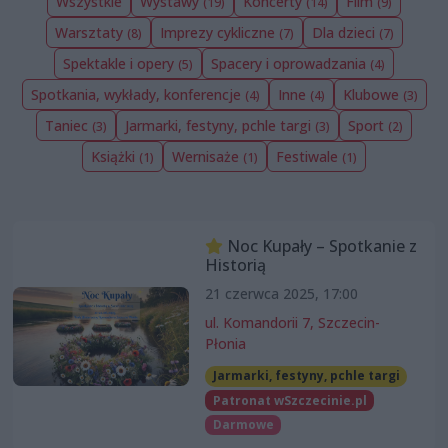
Wszystkie
Wystawy
Koncerty
Film
(19)
(14)
(9)
Warsztaty
Imprezy cykliczne
Dla dzieci
(8)
(7)
(7)
Spektakle i opery
Spacery i oprowadzania
(5)
(4)
Spotkania, wykłady, konferencje
Inne
Klubowe
(4)
(4)
(3)
Taniec
Jarmarki, festyny, pchle targi
Sport
(3)
(3)
(2)
Książki
Wernisaże
Festiwale
(1)
(1)
(1)
Noc Kupały – Spotkanie z
Historią
21 czerwca 2025, 17:00
ul. Komandorii 7, Szczecin-
Płonia
Jarmarki, festyny, pchle targi
Patronat wSzczecinie.pl
Darmowe