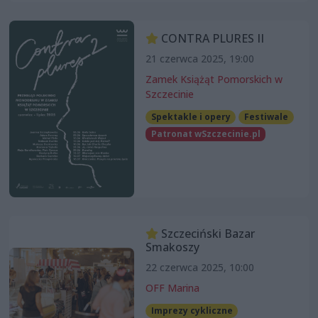
CONTRA PLURES II
21 czerwca 2025, 19:00
Zamek Książąt Pomorskich w
Szczecinie
Spektakle i opery
Festiwale
Patronat wSzczecinie.pl
Szczeciński Bazar
Smakoszy
22 czerwca 2025, 10:00
OFF Marina
Imprezy cykliczne