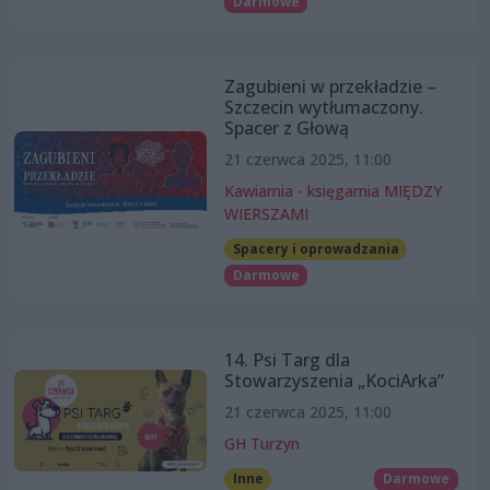
Darmowe
Zagubieni w przekładzie –
Szczecin wytłumaczony.
Spacer z Głową
21 czerwca 2025, 11:00
Kawiarnia - księgarnia MIĘDZY
WIERSZAMI
Spacery i oprowadzania
Darmowe
14. Psi Targ dla
Stowarzyszenia „KociArka”
21 czerwca 2025, 11:00
GH Turzyn
Inne
Darmowe