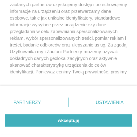
20. urodzin portalu
zaufanych partnerów uzyskujemy dostęp i przechowujemy
Więcej
wSzczecinie.pl
informacje na urządzeniu oraz przetwarzamy dane
osobowe, takie jak unikalne identyfikatory, standardowe
Regulamin konkursów
informacje wysyłane przez urządzenie czy dane
śniadaniówka "Hej
przeglądania w celu zapewniania spersonalizowanych
Szczecin! Jest piątek!"
reklam, wybór spersonalizowanych treści, pomiar reklam i
treści, badanie odbiorców oraz ulepszanie usług. Za zgodą
Użytkownika my i Zaufani Partnerzy możemy używać
dokładnych danych geolokalizacyjnych oraz aktywnie
Partnerzy
skanować charakterystykę urządzenia do celów
Praca Szczecin
identyfikacji. Ponieważ cenimy Twoją prywatność, prosimy
o zgodę na korzystanie z tych technologii poprzez
the:protocol
kliknięcie „Akceptuję”. Zgoda jest dobrowolna i zawsze
POZASzczecin.pl
możesz ją zmienić/wycofać klikając przycisk ustawień
prywatności znajdujący się w lewym dolnym rogu strony
PARTNERZY
USTAWIENIA
. Niektóre rodzaje przetwarzania danych nie wymagają
zgody użytkownika, ale masz prawo sprzeciwić się
© 2026 wSzczecinie.pl
takiemu przetwarzaniu. Preferencje będą miały
Akceptuję
Created by GOD
zastosowania tylko na tej witrynie.